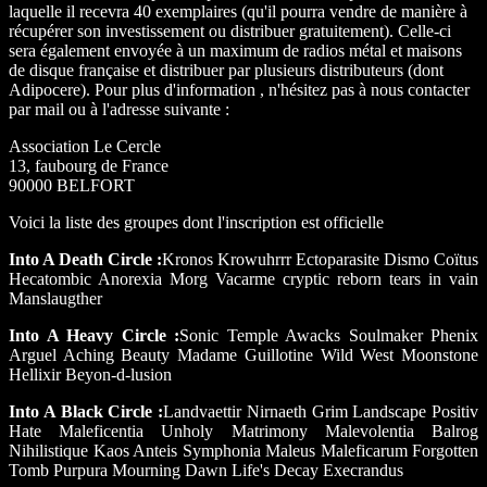
laquelle il recevra 40 exemplaires (qu'il pourra vendre de manière à
récupérer son investissement ou distribuer gratuitement). Celle-ci
sera également envoyée à un maximum de radios métal et maisons
de disque française et distribuer par plusieurs distributeurs (dont
Adipocere). Pour plus d'information , n'hésitez pas à nous contacter
par mail ou à l'adresse suivante :
Association Le Cercle
13, faubourg de France
90000 BELFORT
Voici la liste des groupes dont l'inscription est officielle
Into A Death Circle :
Kronos Krowuhrrr Ectoparasite Dismo Coïtus
Hecatombic Anorexia Morg Vacarme cryptic reborn tears in vain
Manslaugther
Into A Heavy Circle :
Sonic Temple Awacks Soulmaker Phenix
Arguel Aching Beauty Madame Guillotine Wild West Moonstone
Hellixir Beyon-d-lusion
Into A Black Circle :
Landvaettir Nirnaeth Grim Landscape Positiv
Hate Maleficentia Unholy Matrimony Malevolentia Balrog
Nihilistique Kaos Anteis Symphonia Maleus Maleficarum Forgotten
Tomb Purpura Mourning Dawn Life's Decay Execrandus