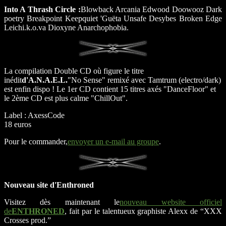
Into A Thrash Circle :
Blowback Arcania Edwood Doowooz Dark
poetry Breakpoint Keepquiet 'Guëta Unsafe Desybes Broken Edge
Leichi.k.o.va Dioxyne Anarchophobia.
La compilation Double CD où figure le titre
inédit
d'A.N.A.E.L.
"No Sense" remixé avec Tamtrum (electro/dark)
est enfin dispo ! Le 1er CD contient 15 titres axés "DanceFloor" et
le 2ème CD est plus calme "ChillOut".
Label : AxessCode
18 euros
Pour le commander,
envoyer un e-mail au groupe
.
Nouveau site d'Enthroned
Visitez dès maintenant le
nouveau website officiel
de
ENTHRONED
, fait par le talentueux graphiste Alexx de “XXX
Crosses prod.”