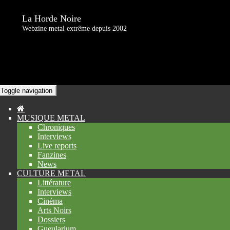
La Horde Noire
Webzine metal extrême depuis 2002
Toggle navigation
MUSIQUE METAL
Chroniques
Interviews
Live reports
Fanzines
News
CULTURE METAL
Littérature
Interviews
Cinéma
Arts Noirs
Dossiers
Gueularium