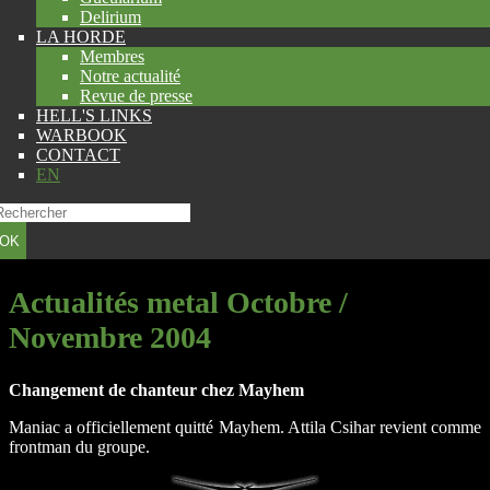
Delirium
LA HORDE
Membres
Notre actualité
Revue de presse
HELL'S LINKS
WARBOOK
CONTACT
EN
OK
Actualités metal Octobre /
Novembre 2004
Changement de chanteur chez Mayhem
Maniac a officiellement quitté Mayhem. Attila Csihar revient comme
frontman du groupe.