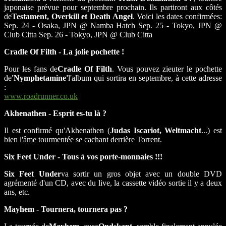
japonaise prévue pour septembre prochain. Ils partiront aux côtés
de
Testament, Overkill et Death Angel
. Voici les dates confirmées:
Sep. 24 - Osaka, JPN @ Namba Hatch Sep. 25 - Tokyo, JPN @
Club Citta Sep. 26 - Tokyo, JPN @ Club Citta
Cradle Of Filth - La jolie pochette !
Pour les fans de
Cradle Of Filth
. Vous pouvez zieuter le pochette
de
'Nymphetamine'
l'album qui sortira en septembre, à cette adresse
:
www.roadrunner.co.uk
Akhenathen - Esprit es-tu là ?
Il est confirmé qu'Akhenathen (
Judas Iscariot, Weltmacht
...) est
bien l'âme tourmentée se cachant derrière Torrent.
Six Feet Under - Tous à vos porte-monnaies !!!
Six Feet Under
va sortir un gros objet avec un double DVD
agrémenté d'un CD, avec du live, la cassette vidéo sortie il y a deux
ans, etc.
Mayhem - Tournera, tournera pas ?