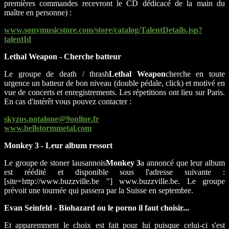
premières commandes recevront le CD dédicacé de la main du
maître en personne) :
www.sonymusicstore.com/store/catalog/TalentDetails.jsp?
talentId
Lethal Weapon - Cherche batteur
Le groupe de death / thrash
Lethal Weapon
cherche en toute
urgence un batteur de bon niveau (double pédale, click) et motivé en
vue de concerts et enregistrements. Les répetitions ont lieu sur Paris.
En cas d'intérêt vous pouvez contacter :
skyzos.notalone@9online.fr
www.hellstormmetal.com
Monkey 3 - Leur album ressort
Le groupe de stoner lausannois
Monkey 3
a annoncé que leur album
est réédité et disponible sous l'adresse suivante :
[site=http://www.buzzville.be "] www.buzzville.be. Le groupe
prévoit une tournée qui passera par la Suisse en septembre.
Evan Seinfeld - Biohazard ou le porno il faut choisir...
Et apparemment le choix est fait pour lui puisque celui-ci s'est