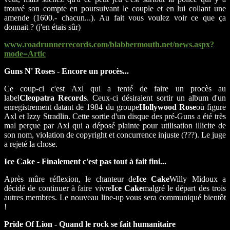
trouvé son compte en poursuivant le couple et en lui collant une
amende (1600.- chacun...). Au fait vous voulez voir ce que ça
donnait ? (j'en étais sûr)
www.roadrunnerrecords.com/blabbermouth.net/news.aspx?
mode=Artic
Guns N' Roses - Encore un procès...
Ce coup-ci c'est Axl qui a tenté de faire un procès au
label
Cleopatra Records
. Ceux-ci désiraient sortir un album d'un
enregistrement datant de 1984 du groupe
Hollywood Rose
où figure
Axl et Izzy Stradlin. Cette sortie d'un disque des pré-Guns a été très
mal perçue par Axl qui a déposé plainte pour utilisation illicite de
son nom, violation de copyright et concurrence injuste (???). Le juge
a rejeté la chose.
Ice Cake - Finalement c'est pas tout à fait fini...
Après mûre réflexion, le chanteur de
Ice Cake
Willy Midoux a
décidé de continuer à faire vivre
Ice Cake
malgré le départ des trois
autres membres. Le nouveau line-up vous sera communiqué bientôt
!
Pride Of Lion - Quand le rock se fait humanitaire