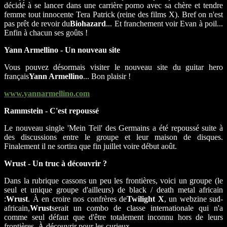
décidé à se lancer dans une carrière porno avec sa chère et tendre
femme tout innocente Tera Patrick (reine des films X). Bref on n'est
pas prêt de revoir du
Biohazard
... Et franchement voir Evan à poil...
Enfin à chacun ses goûts !
Yann Armellino - Un nouveau site
Vous pouvez désormais visiter le nouveau site du guitar hero
français
Yann Armellino
... Bon plaisir !
www.yannarmellino.com
Rammstein - C'est repoussé
Le nouveau single 'Mein Teil' des Germains a été repoussé suite à
des discussions entre le groupe et leur maison de disques.
Finalement il ne sortira que fin juillet voire début août.
Wrust - Un truc à découvrir ?
Dans la rubrique cassons un peu les frontières, voici un groupe (le
seul et unique groupe d'ailleurs) de black / death metal africain
:
Wrust
. À en croire nos confrères de
Twilight X
, un webzine sud-
africain,
Wrust
serait un combo de classe internationale qui n'a
comme seul défaut que d'être totalement inconnu hors de leurs
frontières. À découvrir pour les curieux.