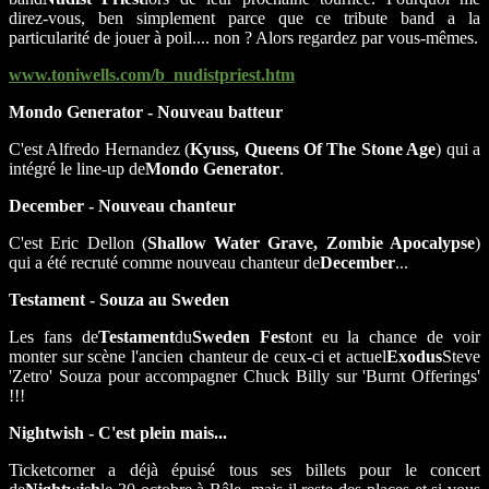
direz-vous, ben simplement parce que ce tribute band a la
particularité de jouer à poil.... non ? Alors regardez par vous-mêmes.
www.toniwells.com/b_nudistpriest.htm
Mondo Generator - Nouveau batteur
C'est Alfredo Hernandez (
Kyuss, Queens Of The Stone Age
) qui a
intégré le line-up de
Mondo Generator
.
December - Nouveau chanteur
C'est Eric Dellon (
Shallow Water Grave, Zombie Apocalypse
)
qui a été recruté comme nouveau chanteur de
December
...
Testament - Souza au Sweden
Les fans de
Testament
du
Sweden Fest
ont eu la chance de voir
monter sur scène l'ancien chanteur de ceux-ci et actuel
Exodus
Steve
'Zetro' Souza pour accompagner Chuck Billy sur 'Burnt Offerings'
!!!
Nightwish - C'est plein mais...
Ticketcorner a déjà épuisé tous ses billets pour le concert