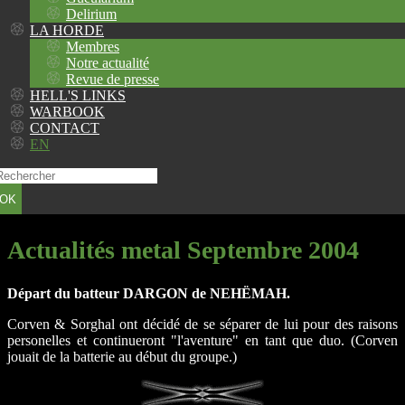
Delirium
LA HORDE
Membres
Notre actualité
Revue de presse
HELL'S LINKS
WARBOOK
CONTACT
EN
OK
Actualités metal Septembre 2004
Départ du batteur DARGON de NEHËMAH.
Corven & Sorghal ont décidé de se séparer de lui pour des raisons
personelles et continueront "l'aventure" en tant que duo. (Corven
jouait de la batterie au début du groupe.)