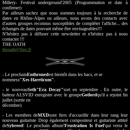
Millery- Festival underground'2005 (Programmation et date à
confirmer)
Par ailleurs sachez que nous sommes toujours à la recherche de
dates en Rhône-Alpes ou ailleurs, nous avons des contacts avec
d'autres groupes reconnus susceptibles de compléter l'affiche... des
échanges de dates pouvant même être envisageables!!!
N'hésitez pas à diffuser cette newsletter et n'hésitez pas à nous
contacter !!!
THE OATH
theoath@free.fr
- Le prochain
Enthroned
est bientôt dans les bacs, et se
nommera
"Xes Hareticum"
.
- le nouveau
Seth
"Era Decay"
sort en septembre . En outre, le
batteur ALSVID enregistre avec le groupe
Gotlord
qu'il a rejoint fin
juillet (sortie en
décembre)
- Les membres de
MXD
sont fiers d'accueillir dans leur rang leur
nouveau guitariste Drop également compositeur et guitariste attitré
de
Sybreed
! Le prochain album
'Frustration Is Fuel'
qui verra le