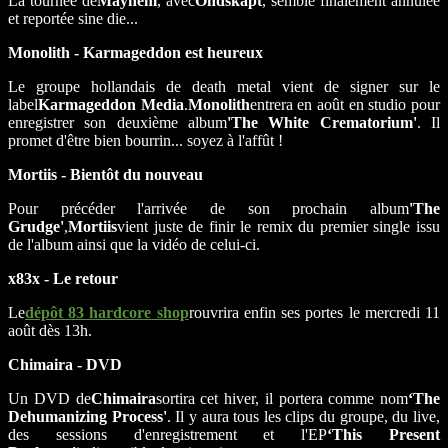
La tournée de
Mayhem
, avec
Ondskapt
, semble finalement annulée
et reportée sine die...
Monolith - Karmageddon est heureux
Le groupe hollandais de death metal vient de signer sur le
label
Karmageddon Media
.
Monolith
entrera en août en studio pour
enregistrer son deuxième album
'The White Crematorium'
. Il
promet d'être bien bourrin... soyez à l'affût !
Mortiis - Bientôt du nouveau
Pour précéder l'arrivée de son prochain album
'The
Grudge'
,
Mortiis
vient juste de finir le remix du premier single issu
de l'album ainsi que la vidéo de celui-ci.
x83x - Le retour
Le
dépôt 83 hardcore shop
rouvrira enfin ses portes le mercredi 11
août dès 13h.
Chimaira - DVD
Un DVD de
Chimaira
sortira cet hiver, il portera comme nom
‘The
Dehumanizing Process'
. Il y aura tous les clips du groupe, du live,
des sessions d'enregistrement et l'EP
‘This Present