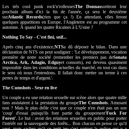
Les très cool punk rock'n'rolleuses
The Donnas
sortiront leur
prochain album d'ici la fin de l'année, ça sera le deuxième
sur
Atlantic Records
(rien que ça !) En attendant, elles feront
quelques apparitions en Europe, l'Angleterre est au programme cet
automne. À quand les quatre Ricaines à L'Usine ?
Nothing To Say - C'est fini, snif...
Après cinq ans d'existence,
NTS
a dû déposer le bilan. Dans une
déclaration de NTS on peut souligner : 'Le développement, vocation
première de notre société (remember les premiers pas de
Sonata
Arctica, Ark, Adagio, Edguy
et consorts), est devenu quasiment
impossible dans les conditions actuelles du marché, en tout cas dans
le sens où nous l'entendons. Il fallait donc mettre un terme à ces
pertes de temps et d'argent.'.
The Cumshots - Sexe en live
Un couple a eu une relation sexuelle sur scène alors que quatre mille
fans assistaient à la prestation du groupe
The Cumshots
. Amusant
non ? Mais le plus drôle c'est que ce couple n'en était pas un son
'coup' d'essai puisqu'ils font partie du groupement
'Fuck For
Forest'
. Le but : avoir des relations sexuelles en public pour porter
l'intérêt sur la sauvegarde des forêts... Bon chacun en pense ce qu'il
veut, mais sachez qu'à ce petit jeu c'est surtout la police qui y a