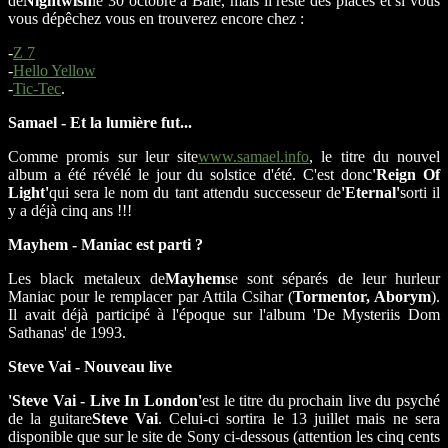
de
Nightwish
le 30 octobre à Bâle, mais il reste des places et si vous
vous dépêchez vous en trouverez encore chez :
-
Z 7
-
Hello Yellow
-
Tic-Tec
.
Samael - Et la lumière fut...
Comme promis sur leur site
www.samael.info
, le titre du nouvel
album a été révélé le jour du solstice d'été. C'est donc
'Reign Of
Light'
qui sera le nom du tant attendu successeur de
'Eternal'
sorti il
y a déjà cinq ans !!!
Mayhem - Maniac est parti ?
Les black metaleux de
Mayhem
se sont séparés de leur hurleur
Maniac pour le remplacer par Attila Csihar (
Tormentor, Aborym
).
Il avait déjà participé à l'époque sur l'album 'De Mysteriis Dom
Sathanas' de 1993.
Steve Vai - Nouveau live
'Steve Vai - Live In London'
est le titre du prochain live du psyché
de la guitare
Steve Vai
. Celui-ci sortira le 13 juillet mais ne sera
disponible que sur le site de Sony ci-dessous (attention les cinq cents