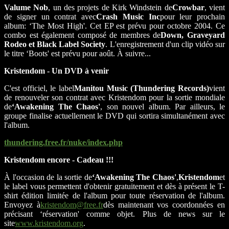
Valume Nob
, un des projets de Kirk Windstein de
Crowbar
, vient
de signer un contrat avec
Crash Music Inc
pour leur prochain
album: ‘The Most High'. Cet EP est prévu pour octobre 2004. Ce
combo est également composé de membres de
Down, Graveyard
Rodeo et Black Label Society
. L'enregistrement d'un clip vidéo sur
le titre ‘Boots' est prévu pour août. À suivre...
Kristendom - Un DVD à venir
C'est officiel, le label
Manitou Music (Thundering Records)
vient
de renouveler son contrat avec Kristendom pour la sortie mondiale
de
‘Awakening The Chaos'
, son nouvel album. Par ailleurs, le
groupe finalise actuellement le DVD qui sortira simultanément avec
l'album.
thundering.free.fr/nuke/index.php
Kristendom encore - Cadeau !!!
À l'occasion de la sortie de
‘Awakening The Chaos'
,
Kristendom
et
le label vous permettent d'obtenir gratuitement et dès à présent le T-
shirt édition limitée de l'album pour toute réservation de l'album.
Envoyez à
kristendom@free.fr
dès maintenant vos coordonnées en
précisant ‘réservation' comme objet. Plus de news sur le
site
www.kristendom.org
.