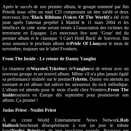
Après le succès de son premier album, le groupe emmené par Jim
Peterik nous offre un mini CD comprenant un titre inédit et deux
morceaux live.
‘Black Ribbons (Voices Of The World)'
a été écrit
juste après l'attentat perpétré à Madrid le 11 mars 2004 et les
bénéfices de cette sortie seront versés à l'association des victimes du
terrorisme en Espagne. Les morceaux live sont ‘Gone' tiré du
premier album et le classique ‘I Can't Hold Back' de Survivor. Jim
nous annonce le prochain album de
Pride Of Lion
pour le mois de
novembre, toujours sur le label Frontiers.
From The Inside - Le retour de Danny Vaughn
Le chanteur de
Waysted
,
Tyketto
et de
Vaughn
est de retour avec un
nouveau groupe et un nouvel album. Même s'il n'a plus jamais égalé
sa performance réalisée sur le premier
Tyketto
, Danny est attendu au
tournant et cet album fait saliver les amoureux du rock mélodique.
L'album est attendu pour le mois d'août chez Frontiers.
From The
Inside
tournera en Europe dès septembre pour promouvoir son
album. Ça promet !
Judas Priest - Nudist Priest
À en croire World Entertainment News Network,
Rob
Halford
chercherait désespérément à voir un jour le tribute
band
Nudist Priest
lors de leur prochaine tournée. Pourquoi me