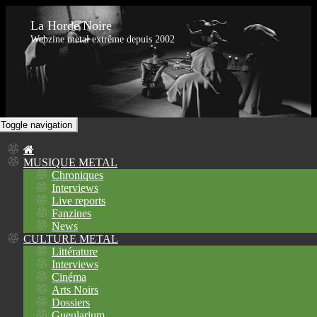
La Horde Noire
Webzine metal extrême depuis 2002
Toggle navigation
MUSIQUE METAL
Chroniques
Interviews
Live reports
Fanzines
News
CULTURE METAL
Littérature
Interviews
Cinéma
Arts Noirs
Dossiers
Gueularium