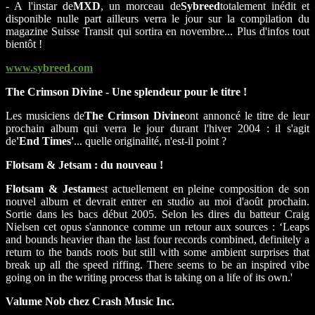
- A l'instar de
MXD
, un morceau de
Sybreed
totalement inédit et
disponible nulle part ailleurs verra le jour sur la compilation du
magazine Suisse Transit qui sortira en novembre... Plus d'infos tout
bientôt !
www.sybreed.com
The Crimson Divine - Une splendeur pour le titre !
Les musiciens de
The Crimson Divine
ont annoncé le titre de leur
prochain album qui verra le jour durant l'hiver 2004 : il s'agit
de
'End Times'
... quelle originalité, n'est-il point ?
Flotsam & Jetsam : du nouveau !
Flotsam & Jestam
est actuellement en pleine composition de son
nouvel album et devrait entrer en studio au moi d'août prochain.
Sortie dans les bacs début 2005. Selon les dires du batteur Craig
Nielsen cet opus s'annonce comme un retour aux sources : ‘Leaps
and bounds heavier than the last four records combined, definitely a
return to the bands roots but still with some ambient surprises that
break up all the speed riffing. There seems to be an inspired vibe
going on in the writing process that is taking on a life of its own.'
Valume Nob chez Crash Music Inc.