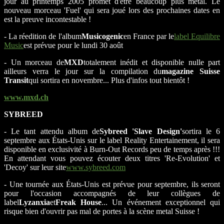
jour au printemps 2005 promet d'être beaucoup plus metal. Le
nouveau morceau 'Fuel' qui sera joué lors des prochaines dates en
est la preuve incontestable !
- La réedition de l'album
Musicogenic
en France par le
label Equilibre
Music
est prévue pour le lundi 30 août
- Un morceau de
MXD
totalement inédit et disponible nulle part
ailleurs verra le jour sur la compilation du
magazine Suisse
Transit
qui sortira en novembre... Plus d'infos tout bientôt !
www.mxd.ch
SYBREED
- Le tant attendu album de
Sybreed 'Slave Design'
sortira le 6
septembre aux États-Unis sur le label Reality Entertainement, il sera
disponible en exclusivité à Burn-Out Records peu de temps après !!!
En attendant vous pouvez écouter deux titres 'Re-Evolution' et
'Decoy' sur leur site
www.sybreed.com
- Une tournée aux États-Unis est prévue pour septembre, ils seront
pour l'occasion accompagnés de leur collègues de
label
Lyzanxia
et
Freak House
... Un événement exceptionnel qui
risque bien d'ouvrir pas mal de portes à la scène metal Suisse !