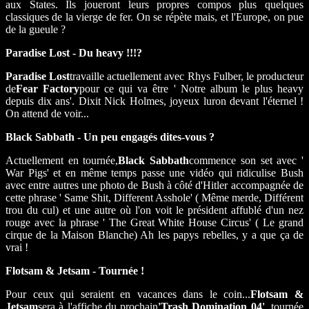
aux States. Ils joueront leurs propres compos plus quelques
classiques de la vierge de fer. On se répète mais, et l'Europe, on pue
de la gueule ?
Paradise Lost - Du heavy !!!?
Paradise Lost
travaille actuellement avec Rhys Fulber, le producteur
de
Fear Factory
pour ce qui va être ' Notre album le plus heavy
depuis dix ans'. Dixit Nick Holmes, joyeux luron devant l'éternel !
On attend de voir...
Black Sabbath - Un peu engagés dites-vous ?
Actuellement en tournée,
Black Sabbath
commence son set avec '
War Pigs' et en même temps passe une vidéo qui ridiculise Bush
avec entre autres une photo de Bush à côté d'Hitler accompagnée de
cette phrase ' Same Shit, Different Asshole' ( Même merde, Différent
trou du cul) et une autre où l'on voit le président affublé d'un nez
rouge avec la phrase ' The Great White House Circus' ( Le grand
cirque de la Maison Blanche) Ah les papys rebelles, y a que ça de
vrai !
Flotsam & Jetsam - Tournée !
Pour ceux qui seraient en vacances dans le coin...
Flotsam &
Jetsam
sera à l'affiche du prochain
'Trash Domination 04'
, tournée