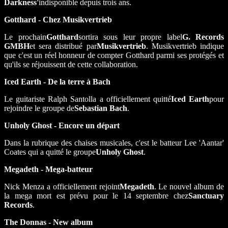
Darkness'
indisponible depuis trois ans.
Gotthard - Chez Musikvertrieb
Le prochain
Gotthard
sortira sous leur propre label
G. Records
GMBH
et sera distribué par
Musikvertrieb
. Musikvertrieb indique
que c'est un réel honneur de compter Gotthard parmi ses protégés et
qu'ils se réjouissent de cette collaboration.
Iced Earth - De la terre à Bach
Le guitariste Ralph Santolla a officiellement quitté
Iced Earth
pour
rejoindre le groupe de
Sebastian Bach
.
Unholy Ghost - Encore un départ
Dans la rubrique des chaises musicales, c'est le batteur Lee 'Aantar'
Coates qui a quitté le groupe
Unholy Ghost
.
Megadeth - Mega-batteur
Nick Menza a officiellement rejoint
Megadeth
. Le nouvel album de
la mega mort est prévu pour le 14 septembre chez
Sanctuary
Records
.
The Donnas - New album