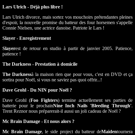
Lars Ulrich - Déjà plus libre !
Lars Ulrich divorce, mais sortez vos mouchoirs prétendantes pleines
d'espoir, la nouvelle promise du batteur des four horsemen s'appelle
Connie Nielsen, une actrice danoise. Patriote le Lars !
Slayer - Enregistrement
Slayer
est de retour en studio à partir de janvier 2005. Patience,
patience !
The Darkness - Prestation à domicile
The Darkness
à la maison rien que pour vous, c'est en DVD et ça
sortira pour Noël, si vous ne saviez pas quoi offrir...!
Dave Grohl - Du NIN pour Noël ?
Dave Grohl (
Foo Fighters
) termine actuellement ses parties de
batterie pour le prochain
Nine Inch Nails 'Bleeding Through'
.
Trent Reznor nous préparerait-il aussi un joli cadeau de Noël ?
Mc Brain Damage - Et nous alors ?
Mc Brain Damage
, le side project du batteur de
Maiden
tournera