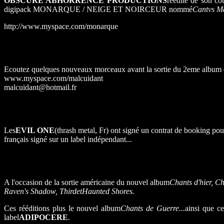
OBSCURE ABHORRENCE PRODUCTIONS
réédite de son 
digipack MONARQUE / NEIGE ET NOIRCEUR nommé
Cantvs Ma
http://www.myspace.com/monarque
Ecoutez quelques nouveaux morceaux avant la sortie du 2eme album
www.myspace.com/malcuidant
malcuidant@hotmail.fr
Les
EVIL ONE
(thrash metal, Fr) ont signé un contrat de booking po
français signé sur un label indépendant...
A l'occasion de la sortie américaine du nouvel album
Chants d'hier, Ch
Raven's Shadow, Third
et
Haunted Shores.
Ces rééditions plus le nouvel album
Chants de Guerre...
ainsi que c
label
ADIPOCERE
.