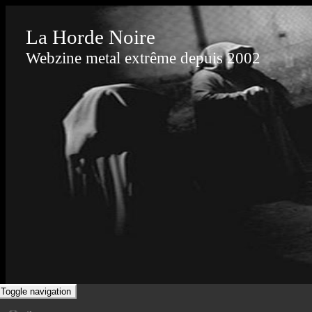
La Horde Noire
Webzine metal extrême depuis 2002
Toggle navigation