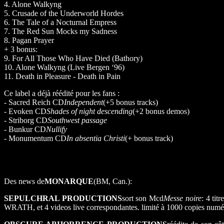
4. Alone Walkyng
5. Crusade of the Underworld Hordes
6. The Tale of a Nocturnal Empress
7. The Red Sun Mocks my Sadness
8. Pagan Prayer
+ 3 bonus:
9. For All Those Who Have Died (Bathory)
10. Alone Walkyng (Live Bergen ‘96)
11. Death in Pleasure - Death in Pain
Ce label a déjà réédité pour les fans :
- Sacred Reich CD
Independent
(+5 bonus tracks)
- Evoken CD
Shades of night descending
(+2 bonus demos)
- Striborg CD
Southwest passage
- Bunkur CD
Nullify
- Monumentum CD
In absentia Christi
(+ bonus track)
Des news de
MONARQUE
(BM, Can.):
SEPULCHRAL PRODUCTIONS
sort son Mcd
Messe noire
: 4 titr
WRATH, et 4 videos live correspondantes. limité à 1000 copies numé