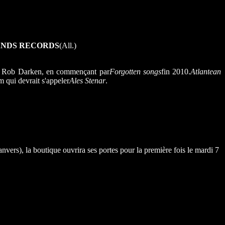
NDS RECORDS
(All.)
de Rob Darken, en commençant par
Forgotten songs
fin 2010.
Atlantean
um qui devrait s'appeler
Ales Stenar
.
vers), la boutique ouvrira ses portes pour la première fois le mardi 7