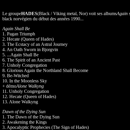
Le groupe
HADES
(Black / Viking metal, Nor) voit ses albums
Again s
black norvégien du début des années 1990...
Again Shall Be
1. Pagan Triumph
2. Hecate (Queen of Hades)
3. The Ecstacy of an Astral Journey
4. An Oath Sworn in Bjorgvin
5. ...Again Shall Be
6. The Spirit of an Ancient Past
7. Unholy Congregation
8. Glorious Again the Northland Shall Become
9. Be-Witched
10. In the Moonless Sky
+ démo
Alone Walkyng
11. Unholy Congregation
12. Hecate (Queen of Hades)
13. Alone Walkyng
Dawn of the Dying Sun
1. The Dawn of the Dying Sun
2. Awakening the Kings
3. Apocalyptic Prophecies (The Sign of Hades)