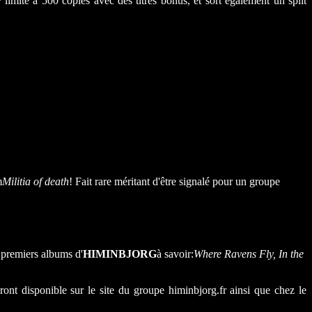
 limité à 500 copies avec des titres bonus, et sort également un split
m
Militia of death
! Fait rare méritant d'être signalé pour un groupe
4 premiers albums d'
HIMINBJORG
à savoir:
Where Ravens Fly, In the
nt disponible sur le site du groupe himinbjorg.fr ainsi que chez le