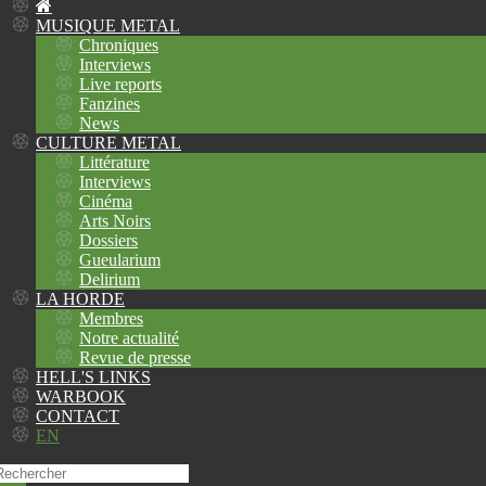
MUSIQUE METAL
Chroniques
Interviews
Live reports
Fanzines
News
CULTURE METAL
Littérature
Interviews
Cinéma
Arts Noirs
Dossiers
Gueularium
Delirium
LA HORDE
Membres
Notre actualité
Revue de presse
HELL'S LINKS
WARBOOK
CONTACT
EN