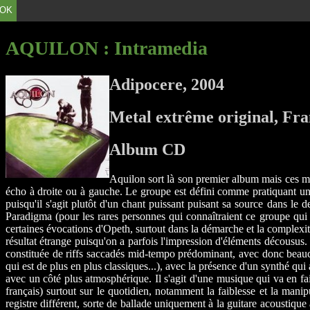
OK
AQUILON
: Intramedia
Adipocere, 2004
Metal extrême original, Fr
Album CD
Aquilon sort là son premier album mais ces mu
écho à droite ou à gauche. Le groupe est défini comme pratiquant un 
puisqu'il s'agit plutôt d'un chant puissant puisant sa source dans le
Paradigma (pour les rares personnes qui connaîtraient ce groupe qui of
certaines évocations d'Opeth, surtout dans la démarche et la complexit
résultat étrange puisqu'on a parfois l'impression d'éléments décousu
constituée de riffs saccadés mid-tempo prédominant, avec donc beauc
qui est de plus en plus classiques...), avec la présence d'un synthé q
avec un côté plus atmosphérique. Il s'agit d'une musique qui va en fa
français) surtout sur le quotidien, notamment la faiblesse et la ma
registre différent, sorte de ballade uniquement à la guitare acoustiqu