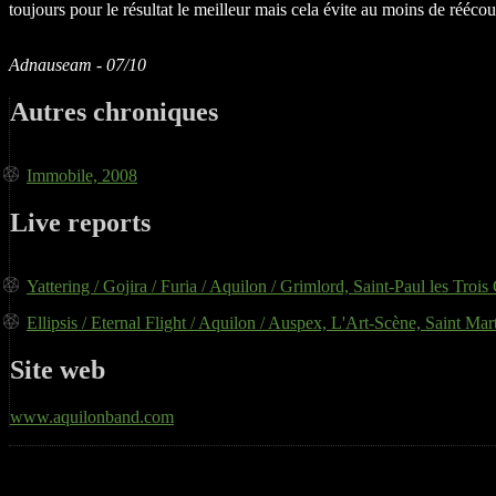
toujours pour le résultat le meilleur mais cela évite au moins de rééco
Adnauseam - 07/10
Autres chroniques
Immobile, 2008
Live reports
Yattering / Gojira / Furia / Aquilon / Grimlord, Saint-Paul les Tro
Ellipsis / Eternal Flight / Aquilon / Auspex, L'Art-Scène, Saint Ma
Site web
www.aquilonband.com