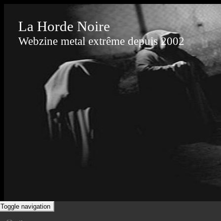
La Horde Noire
Webzine metal extrême depuis 2002
Toggle navigation