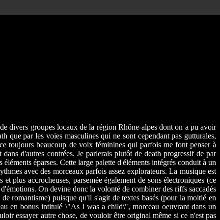
s de divers groupes locaux de la région Rhône-alpes dont on a pu avoir
th que par les voies masculines qui ne sont cependant pas gutturales,
nence toujours beaucoup de voix féminines qui parfois me font penser à
 dans d'autres contrées. Je parlerais plutôt de death progressif de par
 éléments éparses. Cette large palette d'éléments intégrés conduit à un
 rythmes avec des morceaux parfois assez explorateurs. La musique est
s et plus accrocheuses, parsemée également de sons électroniques (ce
vu d'émotions. On devine donc la volonté de combiner des riffs saccadés
de romantisme) puisque qu'il s'agit de textes basés (pour la moitié en
eau en bonus intitulé \"As I was a child\", morceau oeuvrant dans un
loir essayer autre chose, de vouloir être original même si ce n'est pas