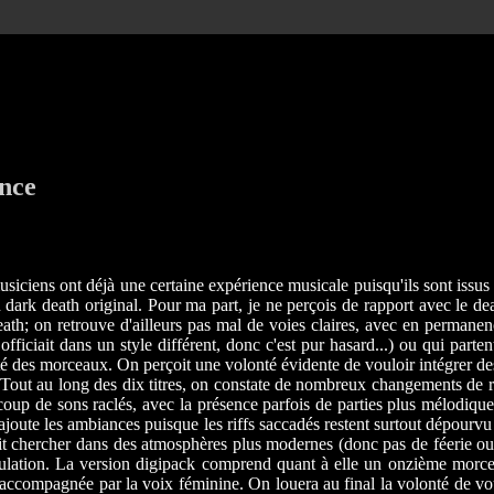
ance
siciens ont déjà une certaine expérience musicale puisqu'ils sont issu
dark death original. Pour ma part, je ne perçois de rapport avec le dea
 death; on retrouve d'ailleurs pas mal de voies claires, avec en perma
ficiait dans un style différent, donc c'est pur hasard...) ou qui partent
é des morceaux. On perçoit une volonté évidente de vouloir intégrer des
s. Tout au long des dix titres, on constate de nombreux changements de
oup de sons raclés, avec la présence parfois de parties plus mélodique
ui ajoute les ambiances puisque les riffs saccadés restent surtout dépour
it chercher dans des atmosphères plus modernes (donc pas de féerie ou 
nipulation. La version digipack comprend quant à elle un onzième morc
e accompagnée par la voix féminine. On louera au final la volonté de vou