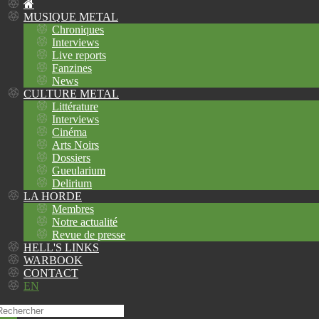
MUSIQUE METAL
Chroniques
Interviews
Live reports
Fanzines
News
CULTURE METAL
Littérature
Interviews
Cinéma
Arts Noirs
Dossiers
Gueularium
Delirium
LA HORDE
Membres
Notre actualité
Revue de presse
HELL'S LINKS
WARBOOK
CONTACT
EN