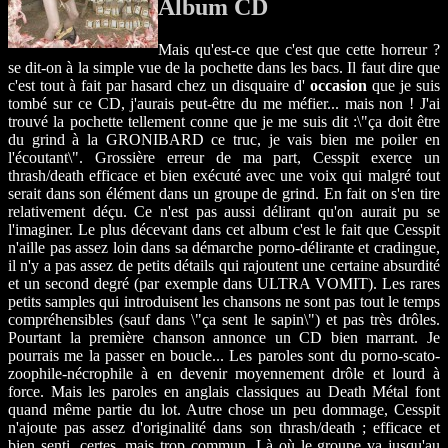
Album CD
Mais qu'est-ce que c'est que cette horreur ?
se dit-on à la simple vue de la pochette dans les bacs. Il faut dire que
c'est tout à fait par hasard chez un disquaire d'
occasion
que je suis
tombé sur ce CD, j'aurais peut-être du me méfier... mais non ! J'ai
trouvé la pochette tellement conne que je me suis dit :\"ça doit être
du grind à la GRONIBARD ce truc, je vais bien me poiler en
l'écoutant\". Grossière erreur de ma part, Cesspit exerce un
thrash/death efficace et bien exécuté avec une voix qui malgré tout
serait dans son élément dans un groupe de grind. En fait on s'en tire
relativement déçu. Ce n'est pas aussi délirant qu'on aurait pu se
l'imaginer. Le plus décevant dans cet album c'est le fait que Cesspit
n'aille pas assez loin dans sa démarche porno-délirante et cradingue,
il n'y a pas assez de petits détails qui rajoutent une certaine absurdité
et un second degré (par exemple dans ULTRA VOMIT). Les rares
petits samples qui introduisent les chansons ne sont pas tout le temps
compréhensibles (sauf dans \"ça sent le sapin\") et pas très drôles.
Pourtant la première chanson annonce un CD bien marrant. Je
pourrais me la passer en boucle... Les paroles sont du porno-scato-
zoophile-nécrophile à en devenir moyennement drôle et lourd à
force. Mais les paroles en anglais classiques au Death Métal font
quand même partie du lot. Autre chose un peu dommage, Cesspit
n'ajoute pas assez d'originalité dans son thrash/death ; efficace et
bien senti, certes, mais trop commun. Là où le groupe va jusqu'au