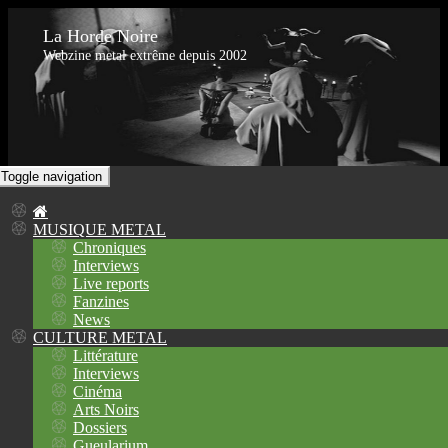
La Horde Noire
Webzine metal extrême depuis 2002
Toggle navigation
MUSIQUE METAL
Chroniques
Interviews
Live reports
Fanzines
News
CULTURE METAL
Littérature
Interviews
Cinéma
Arts Noirs
Dossiers
Gueularium