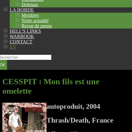
Delirium
LA HORDE
Membres
Notre actualité
Revue de presse
HELL'S LINKS
WARBOOK
CONTACT
EN
OK
CESSPIT
: Mon fils est une
omelette
autoproduit, 2004
Thrash/Death, France