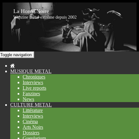
La Horde Noire
Webzine metal extrême depuis 2002
Toggle navigation
MUSIQUE METAL
Chroniques
Interviews
Live reports
Fanzines
News
CULTURE METAL
Littérature
Interviews
Cinéma
Arts Noirs
Dossiers
Gueularium