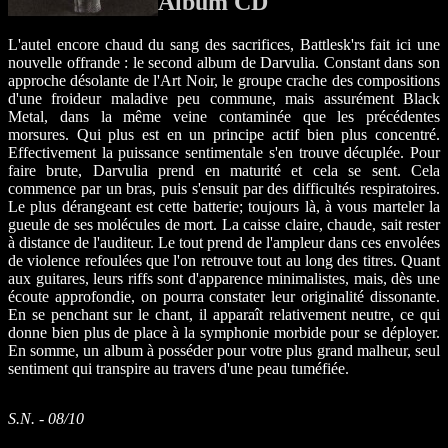
Album CD
L'autel encore chaud du sang des sacrifices, Battlesk'rs fait ici une
nouvelle offrande : le second album de Darvulia. Constant dans son
approche désolante de l'Art Noir, le groupe crache des compositions
d'une froideur maladive peu commune, mais assurément Black
Metal, dans la même veine contaminée que les précédentes
morsures. Qui plus est en un principe actif bien plus concentré.
Effectivement la puissance sentimentale s'en trouve décuplée. Pour
faire brute, Darvulia prend en maturité et cela se sent. Cela
commence par un bras, puis s'ensuit par des difficultés respiratoires.
Le plus dérangeant est cette batterie; toujours là, à vous marteler la
gueule de ses molécules de mort. La caisse claire, chaude, sait rester
à distance de l'auditeur. Le tout prend de l'ampleur dans ces envolées
de violence refoulées que l'on retrouve tout au long des titres. Quant
aux guitares, leurs riffs sont d'apparence minimalistes, mais, dès une
écoute approfondie, on pourra constater leur originalité dissonante.
En se penchant sur le chant, il apparaît relativement neutre, ce qui
donne bien plus de place à la symphonie morbide pour se déployer.
En somme, un album à posséder pour votre plus grand malheur, seul
sentiment qui transpire au travers d'une peau tuméfiée.
S.N. - 08/10