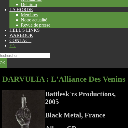
Delirium
LA HORDE
Membres
Notre actualité
Revue de presse
HELL'S LINKS
WARBOOK
CONTACT
EN
OK
DARVULIA
: L'Alliance Des Venins
Battlesk'rs Productions,
2005
Black Metal, France