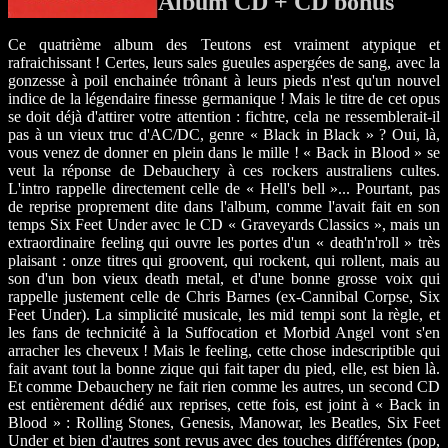
Album CD + CD bonus
Ce quatrième album des Teutons est vraiment atypique et
rafraichissant ! Certes, leurs sales gueules aspergées de sang, avec la
gonzesse à poil enchainée trônant à leurs pieds n'est qu'un nouvel
indice de la légendaire finesse germanique ! Mais le titre de cet opus
se doit déjà d'attirer votre attention : fichtre, cela ne ressemblerait-il
pas à un vieux truc d'AC/DC, genre « Black in Black » ? Oui, là,
vous venez de donner en plein dans le mille ! « Back in Blood » se
veut la réponse de Debauchery à ces rockers australiens cultes.
L'intro rappelle directement celle de « Hell's bell »... Pourtant, pas
de reprise proprement dite dans l'album, comme l'avait fait en son
temps Six Feet Under avec le CD « Graveyards Classics », mais un
extraordinaire feeling qui ouvre les portes d'un « death'n'roll » très
plaisant : onze titres qui groovent, qui rockent, qui rollent, mais au
son d'un bon vieux death metal, et d'une bonne grosse voix qui
rappelle justement celle de Chris Barnes (ex-Cannibal Corpse, Six
Feet Under). La simplicité musicale, les mid tempi sont la règle, et
les fans de technicité à la Suffocation et Morbid Angel vont s'en
arracher les cheveux ! Mais le feeling, cette chose indescriptible qui
fait avant tout la bonne zique qui fait taper du pied, elle, est bien là.
Et comme Debauchery ne fait rien comme les autres, un second CD
est entièrement dédié aux reprises, cette fois, est joint à « Back in
Blood » : Rolling Stones, Genesis, Manowar, les Beatles, Six Feet
Under et bien d'autres sont revus avec des touches différentes (pop,