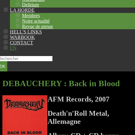
Delirium
LA HORDE
Membres
Notre actualité
Revue de presse
HELL'S LINKS
WARBOOK
CONTACT
EN
OK
DEBAUCHERY
: Back in Blood
AFM Records, 2007
Death'n'Roll Metal,
Allemagne