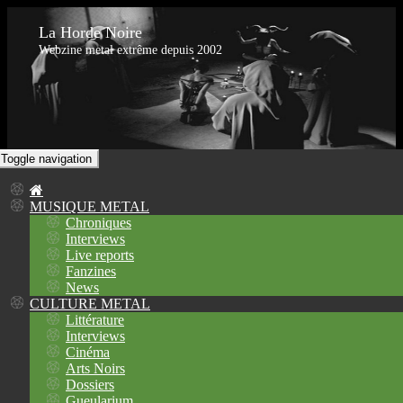
La Horde Noire
Webzine metal extrême depuis 2002
Toggle navigation
MUSIQUE METAL
Chroniques
Interviews
Live reports
Fanzines
News
CULTURE METAL
Littérature
Interviews
Cinéma
Arts Noirs
Dossiers
Gueularium