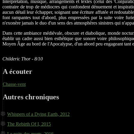
Interprétation, musique, arrangements et textes (celui des 'Conjuratio
contraire de trop de médiocres qui confondent dénuement et inspiratio
aucun détail leur échapper, soignant une écriture affutée et redoutable
font rampantes tout d'abord, plus empressées par la suite voire fur
n'exonère jamais le duo d'un sens des atmosphères sinistres qui n'appar
Dans cette ambiance médiévale, obscure et diabolique, monde nocturne 
établir un cadre aussi bien esthétique que sonore voire philosophiqu
Moyen Âge au bord de l'Apocalypse, d'un abord peu engageant tant elle
Childeric Thor - 8/10
A écouter
Chasse-vent
Autres chroniques
Whispers of a Dying Earth, 2012
The Rebirth Of I, 2015
Le puits des morts, 2016