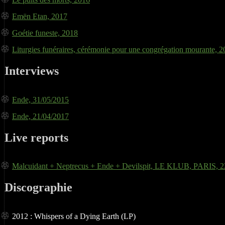
Emën Etan, 2017
Goétie funeste, 2018
Liturgies fun​é​raires, c​é​r​é​monie pour une congr​é​gation mourante, 
Interviews
Ende, 31/05/2015
Ende, 21/04/2017
Live reports
Malcuidant + Neptrecus + Ende + Devilspit, LE KLUB, PARIS, 2
Discographie
2012 : Whispers of a Dying Earth (LP)