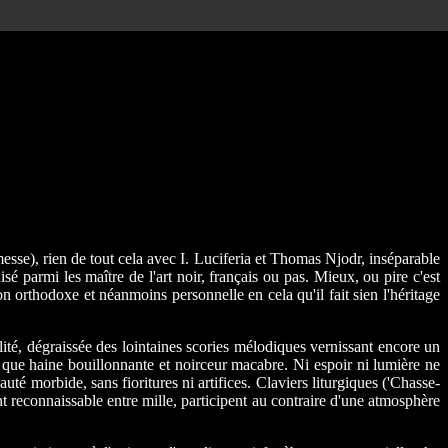
esse), rien de tout cela avec I. Luciferia et Thomas Njodr, inséparable
sé parmi les maître de l'art noir, français ou pas. Mieux, ou pire c'est
n orthodoxe et néanmoins personnelle en cela qu'il fait sien l'héritage
lité, dégraissée des lointaines scories mélodiques vernissant encore un
que haine bouillonnante et noirceur macabre. Ni espoir ni lumière ne
té morbide, sans fioritures ni artifices. Claviers liturgiques ('Chasse-
t reconnaissable entre mille, participent au contraire d'une atmosphère