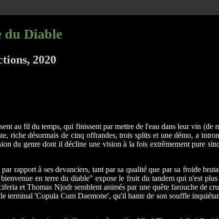
e du Diable
tions, 2020
nt au fil du temps, qui finissent par mettre de l'eau dans leur vin (de m
e, riche désormais de cinq offrandes, trois splits et une démo, a introni
ssion du genre dont il décline une vision à la fois extrêmement pure sino
par rapport à ses devanciers, tant par sa qualité que par sa froide bruta
envenue en terre du diable" expose le fruit du tandem qui n'est plus 
Luciferia et Thomas Njodr semblent animés par une quête farouche de cruau
 le terminal 'Copula Cum Daemone', qu'il hante de son souffle inquiétan