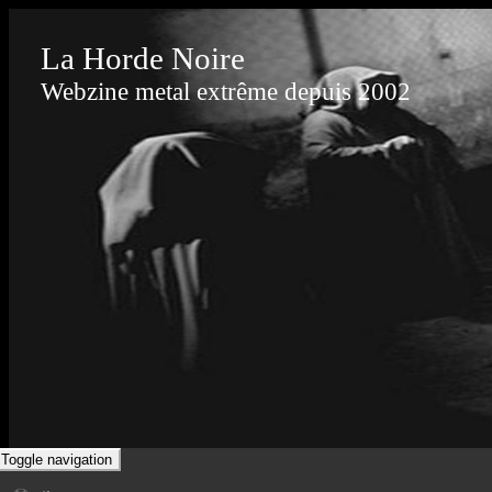
La Horde Noire
Webzine metal extrême depuis 2002
Toggle navigation