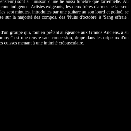
nsteim) sont à l'unisson d'une lie aussi funèbre que torrentielle. Au
une indigence. Artistes exigeants, les deux frères d'armes ne laissent
les sept minutes, introduites par une guitare au son lourd et pollué, se
 sur la majorité des compos, des 'Nuits d'octobre' à 'Sang effraie',
é d'un groupe qui, tout en prêtant allégeance aux Grands Anciens, a su
"Mörnoyr" est une œuvre sans concession, drapé dans les oripeaux d'un
es cuisses menant à une intimité crépusculaire.