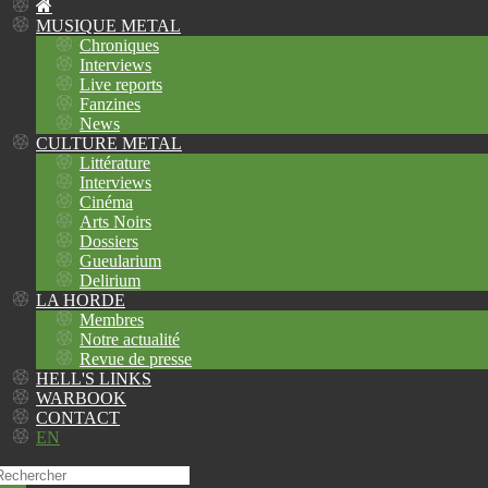
MUSIQUE METAL
Chroniques
Interviews
Live reports
Fanzines
News
CULTURE METAL
Littérature
Interviews
Cinéma
Arts Noirs
Dossiers
Gueularium
Delirium
LA HORDE
Membres
Notre actualité
Revue de presse
HELL'S LINKS
WARBOOK
CONTACT
EN