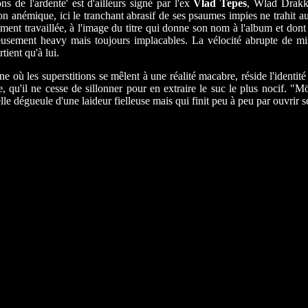
ns de l'ardente' est d'ailleurs signé par l'ex
Vlad Tepes
, Wlad Drakke
n anémique, ici le tranchant abrasif de ses psaumes impies ne trahit auc
ment travaillée, à l'image du titre qui donne son nom à l'album et dont 
ieusement heavy mais toujours implacables. La vélocité abrupte de mise
tient qu'à lui.
où les superstitions se mêlent à une réalité macabre, réside l'identit
e, qu'il ne cesse de sillonner pour en extraire le suc le plus nocif. 
 dégueule d'une laideur fielleuse mais qui finit peu à peu par ouvrir s