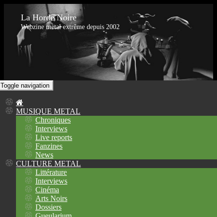
La Horde Noire
Webzine metal extrême depuis 2002
Toggle navigation
MUSIQUE METAL
Chroniques
Interviews
Live reports
Fanzines
News
CULTURE METAL
Littérature
Interviews
Cinéma
Arts Noirs
Dossiers
Gueularium