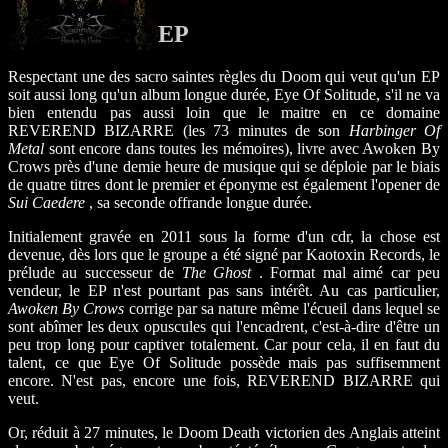
EP
Respectant une des sacro saintes règles du Doom qui veut qu'un EP
soit aussi long qu'un album longue durée, Eye Of Solitude, s'il ne va
bien entendu pas aussi loin que le maitre en ce domaine
REVEREND BIZARRE (les 73 minutes de son
Harbinger Of
Metal
sont encore dans toutes les mémoires), livre avec Awoken By
Crows près d'une demie heure de musique qui se déploie par le biais
de quatre titres dont le premier et éponyme est également l'opener de
Sui Caedere
, sa seconde offrande longue durée.
Initialement gravée en 2011 sous la forme d'un cdr, la chose est
devenue, dès lors que le groupe a été signé par Kaotoxin Records, le
prélude au successeur de
The Ghost
. Format mal aimé car peu
vendeur, le EP n'est pourtant pas sans intérêt. Au cas particulier,
Awoken By Crows
corrige par sa nature même l'écueil dans lequel se
sont abîmer les deux opuscules qui l'encadrent, c'est-à-dire d'être un
peu trop long pour captiver totalement. Car pour cela, il en faut du
talent, ce que Eye Of Solitude possède mais pas suffisemment
encore. N'est pas, encore une fois, REVEREND BIZARRE qui
veut.
Or, réduit à 27 minutes, le Doom Death victorien des Anglais atteint