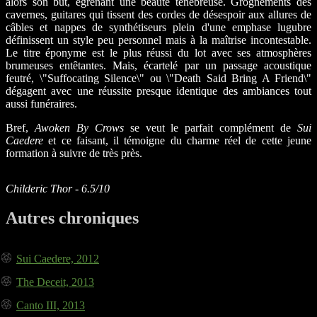
alors son but, égrenant une beauté ténébreuse. Grognements des
cavernes, guitares qui tissent des cordes de désespoir aux allures de
câbles et nappes de synthétiseurs plein d'une emphase lugubre
définissent un style peu personnel mais à la maîtrise incontestable.
Le titre éponyme est le plus réussi du lot avec ses atmosphères
brumeuses entêtantes. Mais, écartelé par un passage acoustique
feutré, \"Suffocating Silence\" ou \"Death Said Bring A Friend\"
dégagent avec une réussite presque identique des ambiances tout
aussi funéraires.
Bref,
Awoken By Crows
se veut le parfait complément de
Sui
Caedere
et ce faisant, il témoigne du charme réel de cette jeune
formation à suivre de très près.
Childeric Thor - 6.5/10
Autres chroniques
Sui Caedere, 2012
The Deceit, 2013
Canto III, 2013