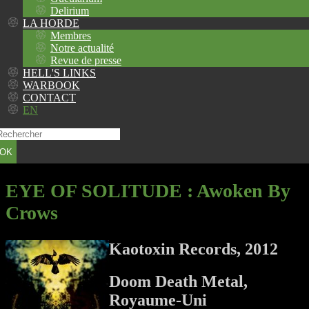
Delirium
LA HORDE
Membres
Notre actualité
Revue de presse
HELL'S LINKS
WARBOOK
CONTACT
EN
OK
EYE OF SOLITUDE
: Awoken By
Crows
Kaotoxin Records, 2012
Doom Death Metal,
Royaume-Uni