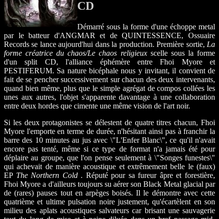
CD
Démarré sous la forme d'une échoppe metal
par le batteur d'ANGMAR et de QUINTESSENCE, Ossuaire
Records se lance aujourd'hui dans la production. Première sortie,
La
forme créatrice du chaos/Le chaos religieux
scelle sous la forme
d'un split CD, l'alliance éphémère entre Fhoi Myore et
PESTIFERUM. Sa nature bicéphale nous y invitant, il convient de
fait de se pencher successivement sur chacun des deux intervenants,
quand bien même, plus que le simple agrégat de compos collées les
unes aux autres, l'objet s'apparente davantage à une collaboration
entre deux hordes que cimente une même vision de l'art noir.
Si les deux protagonistes se délestent de quatre titres chacun, Fhoi
Myore l'emporte en terme de durée, n'hésitant ainsi pas à franchir la
barre des 10 minutes au jus avec \"L'Enfer Blanc\", ce qu'il n'avait
encore pas tenté, même si ce type de format n'a jamais été pour
déplaire au groupe, que l'on pense seulement à \"Songes funestes\"
qui achevait de manière acoustique et extrêmement belle le (faux)
EP
The Northern Cold
. Réputé pour sa fureur âpre et forestière,
Fhoi Myore a d'ailleurs toujours su aérer son Black Metal glacial par
de (rares) pauses tout en arpèges boisés. Il le démontre avec cette
quatrième et ultime pulsation noire justement, qu'écartèlent en son
milieu des aplats acoustiques salvateurs car brisant une sauvagerie