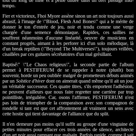
tout du long de mise et à peine diluée dans un bref passage mid-
tempo.
Fier et victorieux, Fhoi Myore assène sinon un art noir toujours aussi
abrasif, à l'image de \"Blood, Flesh And Bones\" qui a le mérite de
donner le ton d'entrée de jeu, noir et tendu comme une verge
chargée d'une semence démoniaque. Rapides, ces saillies ne
souffrent néanmoins d'aucune linéarité, oeuvre de musiciens en
constant progrès, aimant à les perforer ici d'un solo mélodique, là
d'un break reptilien (\"Beyond The Multiverses\"), toujours vrillées,
cisaillées par ces guitares sécrétatoires d'un mal grésillant.
Baptisé\" \"Le Chaos religieux\", la seconde partie de l'album
permet à PESTIFERUM de se rappeler à notre (plutôt) bon
souvenir, horde un peu oubliée malgré de prometteurs débuts animés
par un
Solstice d'hiver
dont on aimerait quand même qu'il ait un jour
un véritable successeur. Ces quatre titres, s'ils emportent l'adhésion,
ne peuvent d'ailleurs que nous faire regretter une carrière par trop
pointilliste, irrégulière. Car, osons l'affirmer, PESTIFERUM n'est
pas loin de triompher de la comparaison avec son compagnon de
rondelle si tant est que cet affrontement ait vraiment un sens avec
cette hostie qui tient davantage de l'alliance que du split.
Il n'en demeure pas moins qu'il suffit au groupe d'une vingtaine de
petites minutes pour effacer ces trois années de silence, architecte
d'un art noir aussi rampant que malsain. Parfois rapide, comme il sait