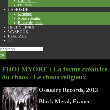
Gueularium
Delirium
LA HORDE
Membres
Notre actualité
Revue de presse
HELL'S LINKS
WARBOOK
CONTACT
EN
OK
FHOI MYORE
: La forme créatrice
du chaos / Le chaos religieux
Ossuaire Records, 2013
Black Metal, France