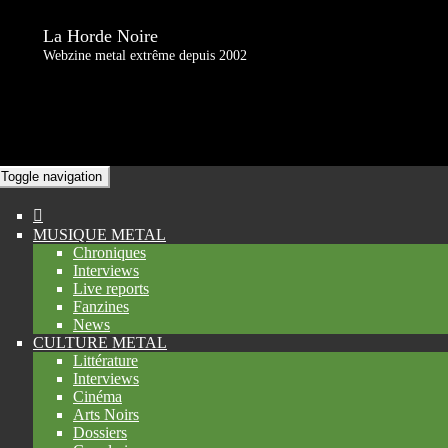
La Horde Noire
Webzine metal extrême depuis 2002
Toggle navigation
MUSIQUE METAL
Chroniques
Interviews
Live reports
Fanzines
News
CULTURE METAL
Littérature
Interviews
Cinéma
Arts Noirs
Dossiers