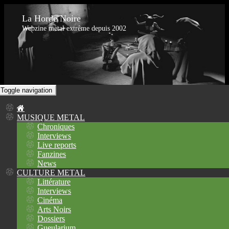
La Horde Noire
Webzine metal extrême depuis 2002
Toggle navigation
MUSIQUE METAL
Chroniques
Interviews
Live reports
Fanzines
News
CULTURE METAL
Littérature
Interviews
Cinéma
Arts Noirs
Dossiers
Gueularium