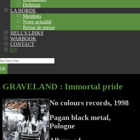
Delirium
LA HORDE
Membres
Notre actualité
Revue de presse
HELL'S LINKS
WARBOOK
CONTACT
EN
OK
GRAVELAND
: Immortal pride
No colours records, 1998
Pagan black metal,
Pologne