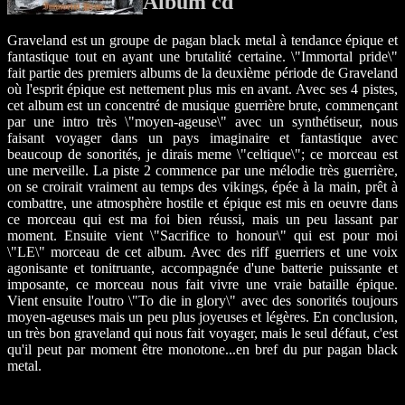
Album cd
Graveland est un groupe de pagan black metal à tendance épique et
fantastique tout en ayant une brutalité certaine. \"Immortal pride\"
fait partie des premiers albums de la deuxième période de Graveland
où l'esprit épique est nettement plus mis en avant. Avec ses 4 pistes,
cet album est un concentré de musique guerrière brute, commençant
par une intro très \"moyen-ageuse\" avec un synthétiseur, nous
faisant voyager dans un pays imaginaire et fantastique avec
beaucoup de sonorités, je dirais meme \"celtique\"; ce morceau est
une merveille. La piste 2 commence par une mélodie très guerrière,
on se croirait vraiment au temps des vikings, épée à la main, prêt à
combattre, une atmosphère hostile et épique est mis en oeuvre dans
ce morceau qui est ma foi bien réussi, mais un peu lassant par
moment. Ensuite vient \"Sacrifice to honour\" qui est pour moi
\"LE\" morceau de cet album. Avec des riff guerriers et une voix
agonisante et tonitruante, accompagnée d'une batterie puissante et
imposante, ce morceau nous fait vivre une vraie bataille épique.
Vient ensuite l'outro \"To die in glory\" avec des sonorités toujours
moyen-ageuses mais un peu plus joyeuses et légères. En conclusion,
un très bon graveland qui nous fait voyager, mais le seul défaut, c'est
qu'il peut par moment être monotone...en bref du pur pagan black
metal.