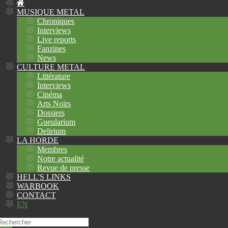
MUSIQUE METAL
Chroniques
Interviews
Live reports
Fanzines
News
CULTURE METAL
Littérature
Interviews
Cinéma
Arts Noirs
Dossiers
Gueularium
Delirium
LA HORDE
Membres
Notre actualité
Revue de presse
HELL'S LINKS
WARBOOK
CONTACT
EN