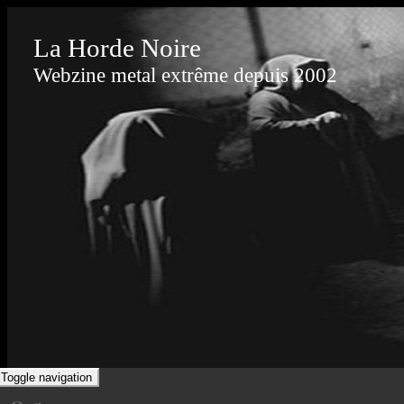
La Horde Noire
Webzine metal extrême depuis 2002
Toggle navigation