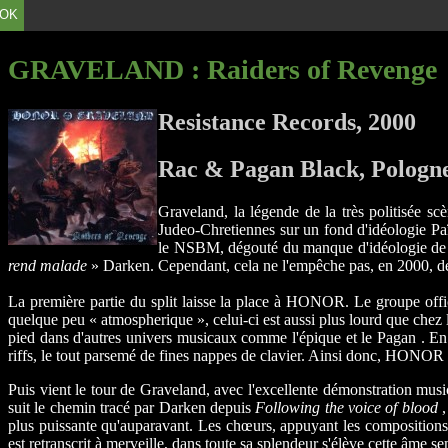
OK
GRAVELAND
: Raiders of Revenge
Resistance Records, 2000
Rac & Pagan Black, Pologn
Graveland, la légende de la très politisée 
Judeo-Chretiennes sur un fond d'idéologie Paï
le NSBM, dégouté du manque d'idéologie de 
rend malade
» Darken. Cependant, cela ne l'empêche pas, en 2000, d
La première partie du split laisse la place à HONOR. Le groupe of
quelque peu « atmospherique », celui-ci est aussi plus lourd que chez 
pied dans d'autres univers musicaux comme l'épique et le Pagan . En 
riffs, le tout parsemé de fines nappes de clavier. Ainsi donc, HONOR s
Puis vient le tour de Graveland, avec l'excellente démonstration mus
suit le chemin tracé par Darken depuis
Following the voice of blood
,
plus puissante qu'auparavant. Les chœurs, appuyant les compositions,
est retranscrit à merveille, dans toute sa splendeur s'élève cette âme 