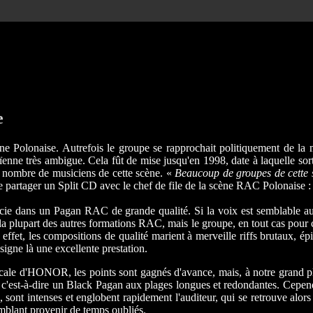
e
scène Polonaise. Autrefois le groupe se rapprochait politiquement de
enne très ambigue. Cela fût de mise jusqu'en 1998, date à laquelle sor
nombre de musiciens de cette scène. «
Beaucoup de groupes de cette sc
e partager un Split CD avec le chef de file de la scène RAC Polonais
ficie dans un Pagan RAC de grande qualité. Si la voix est semblabl
la plupart des autres formations RAC, mais le groupe, en tout cas pour 
effet, les compositions de qualité marient à merveille riffs brutaux, é
igne là une excellente prestation.
icale d'HONOR, les points sont gagnés d'avance, mais, à notre grand pla
 c'est-à-dire un Black Pagan aux plages longues et redondantes. Cepen
 sont intenses et englobent rapidement l'auditeur, qui se retrouve alo
semblant provenir de temps oubliés.