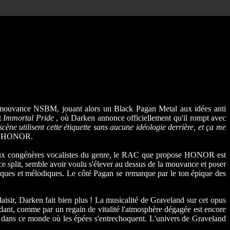
 la mouvance NSBM, jouant alors un Black Pagan Metal aux idées anti
t
Immortal Pride
, où Darken annonce officiellement qu'il rompt avec
ène utilisent cette étiquette sans aucune idéologie derrière, et ça me
e : HONOR.
e aux congénères vocalistes du genre, le RAC que propose HONOR est
ce split, semble avoir voulu s'élever au dessus de la mouvance et poser
piques et mélodiques. Le côté Pagan se remarque par le ton épique des
isir, Darken fait bien plus ! La musicalité de Graveland sur cet opus
dant, comme par un regain de vitalité l'atmosphère dégagée est encore
rs dans ce monde où les épées s'entrechoquent. L'univers de Graveland