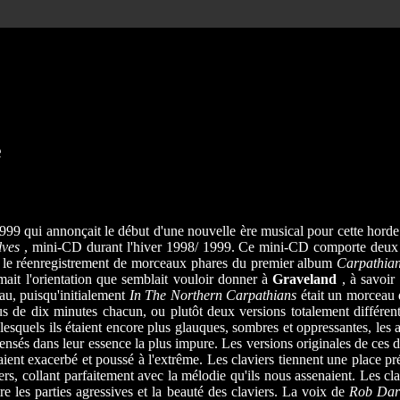
e
999 qui annonçait le début d'une nouvelle ère musical pour cette hord
lves
, mini-CD durant l'hiver 1998/ 1999. Ce mini-CD comporte deux 
t le réenregistrement de morceaux phares du premier album
Carpathia
mait l'orientation que semblait vouloir donner à
Graveland
, à savoir
au, puisqu'initialement
In The Northern Carpathians
était un morceau 
s de dix minutes chacun, ou plutôt deux versions totalement différ
, lesquels ils étaient encore plus glauques, sombres et oppressantes, les
epensés dans leur essence la plus impure. Les versions originales de ces
aient exacerbé et poussé à l'extrême. Les claviers tiennent une place pr
ers, collant parfaitement avec la mélodie qu'ils nous assenaient. Les cla
re les parties agressives et la beauté des claviers. La voix de
Rob Dar