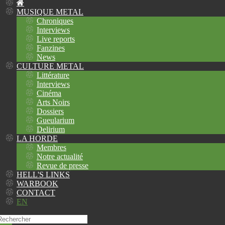
MUSIQUE METAL
Chroniques
Interviews
Live reports
Fanzines
News
CULTURE METAL
Littérature
Interviews
Cinéma
Arts Noirs
Dossiers
Gueularium
Delirium
LA HORDE
Membres
Notre actualité
Revue de presse
HELL'S LINKS
WARBOOK
CONTACT
EN