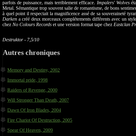
parfois de puissance, mais terriblement efficace.
Impalers' Wolves
éta
Metal. Sémantique trop souvent salie de romantisme, de bons sentiment
à quel point il respectait la magnificence assé de sa souveraineté tyr
Darken
a créé deux morceaux complétements différents avec un style
chez
No Colours Records
et une version format tape chez
Eastclan P
Destruktor - 7,5/10
Autres chroniques
Memory and Destiny, 2002
Immortal pride, 1998
Raiders of Revenge, 2000
Will Stronger Than Death, 2007
Dawn Of Iron Blades, 2004
Fire Chariot Of Destruction, 2005
Spear Of Heaven, 2009