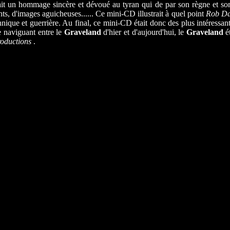
it un hommage sincère et dévoué au tyran qui de par son règne et son 
s, d'images aguicheuses...... Ce mini-CD illustrait à quel point
Rob Da
annique et guerrière. Au final, ce mini-CD était donc des plus intéress
 naviguant entre le
Graveland
d'hier et d'aujourd'hui, le
Graveland
ét
roductions
.