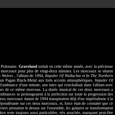
e Polonaise.
Graveland
sortait en cette même année, avec la précieuse
morceaux pour plus de vingt-deux minutes. Les morceaux se situent
n Wolves
, l'album de 1994,
Impaler Of Wallachia
et
In The Northern
 un Pagan Black-Metal aux forts accents atmosphériques.
Impaler Of
d'ambiance d'une minute, une intro qui s'enchaînait dans l'album avec
entes de ce même morceau. La durée musical de ces deux morceaux a
 ambiances se prolongeaient à la perfection sur toute la progression des
 deux morceaux datant de 1994 transpiraient déjà d'un impérialisme à la
épondérante sur ces deux morceaux, et, force était de constater que ce
viers prenaient le dessus sur l'ensemble, les guitares se transformaient
ken
reste toujours aussi particulière, très arrachée, marquant peut-être