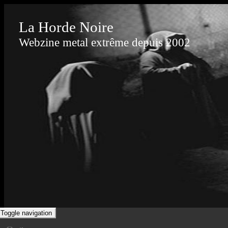
La Horde Noire
Webzine metal extrême depuis 2002
Toggle navigation