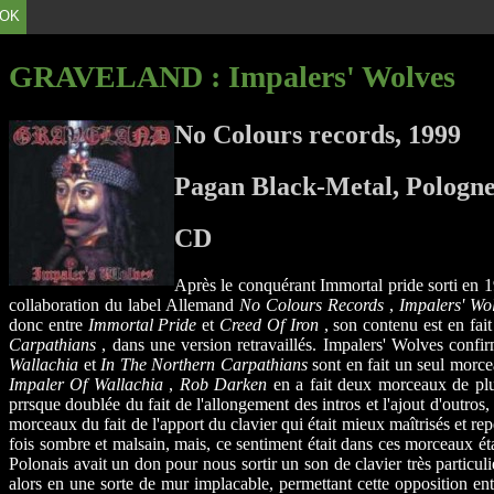
OK
GRAVELAND
: Impalers' Wolves
No Colours records, 1999
Pagan Black-Metal, Pologn
CD
Après le conquérant Immortal pride sorti en 1
collaboration du label Allemand
No Colours Records
,
Impalers' Wo
donc entre
Immortal Pride
et
Creed Of Iron
, son contenu est en fai
Carpathians
, dans une version retravaillés. Impalers' Wolves confir
Wallachia
et
In The Northern Carpathians
sont en fait un seul morce
Impaler Of Wallachia
,
Rob Darken
en a fait deux morceaux de plu
prrsque doublée du fait de l'allongement des intros et l'ajout d'outros
morceaux du fait de l'apport du clavier qui était mieux maîtrisés et r
fois sombre et malsain, mais, ce sentiment était dans ces morceaux ét
Polonais avait un don pour nous sortir un son de clavier très particuli
alors en une sorte de mur implacable, permettant cette opposition ent