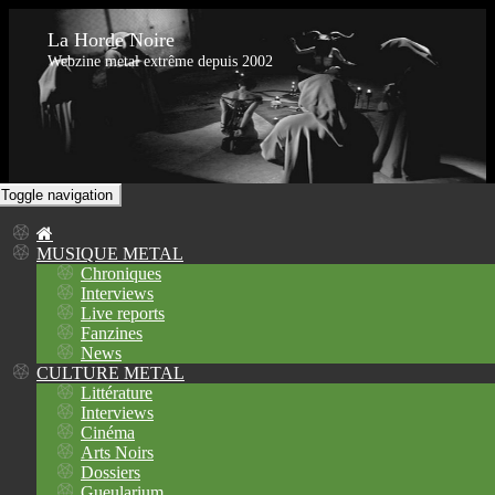
La Horde Noire
Webzine metal extrême depuis 2002
Toggle navigation
MUSIQUE METAL
Chroniques
Interviews
Live reports
Fanzines
News
CULTURE METAL
Littérature
Interviews
Cinéma
Arts Noirs
Dossiers
Gueularium