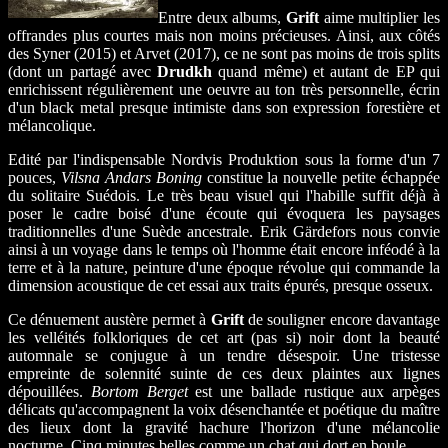
Entre deux albums,
Grift
aime multiplier les
offrandes plus courtes mais non moins précieuses. Ainsi, aux côtés
des Syner (2015) et Arvet (2017), ce ne sont pas moins de trois splits
(dont un partagé avec
Drudkh
quand même) et autant de EP qui
enrichissent régulièrement une oeuvre au ton très personnelle, écrin
d'un black metal presque intimiste dans son expression forestière et
mélancolique.
Edité par l'indispensable Nordvis Produktion sous la forme d'un 7
pouces,
Vilsna Andars Boning
constitue la nouvelle petite échappée
du solitaire Suédois. Le très beau visuel qui l'habille suffit déjà à
poser le cadre boisé d'une écoute qui évoquera les paysages
traditionnelles d'une Suède ancestrale. Erik Gärdefors nous convie
ainsi à un voyage dans le temps où l'homme était encore inféodé à la
terre et à la nature, peinture d'une époque révolue qui commande la
dimension acoustique de cet essai aux traits épurés, presque osseux.
Ce dénuement austère permet à
Grift
de souligner encore davantage
les velléités folkloriques de cet art (pas si) noir dont la beauté
automnale se conjugue à un tendre désespoir. Une tristesse
empreinte de solennité suinte de ces deux plaintes aux lignes
dépouillées.
Bortom Berget
est une ballade rustique aux arpèges
délicats qu'accompagnent la voix désenchantée et poétique du maître
des lieux dont la gravité hachure l'horizon d'une mélancolie
nocturne. Cinq minutes belles comme un chat qui dort en boule.