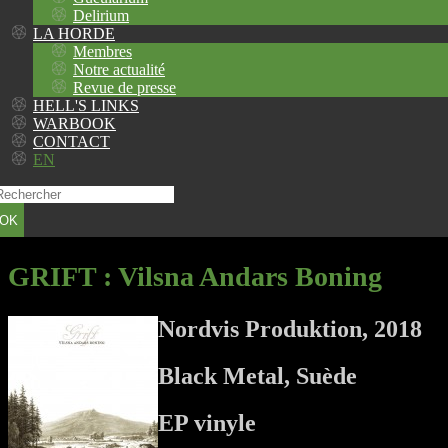
Delirium
LA HORDE
Membres
Notre actualité
Revue de presse
HELL'S LINKS
WARBOOK
CONTACT
EN
OK
GRIFT
: Vilsna Andars Boning
Nordvis Produktion, 2018
Black Metal, Suède
EP vinyle