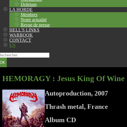
Delirium
LA HORDE
Membres
Notre actualité
Revue de presse
HELL'S LINKS
WARBOOK
CONTACT
EN
OK
HEMORAGY
: Jesus King Of Wine
Autoproduction, 2007
Thrash metal, France
Album CD