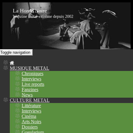
La Horde Noire
Webzine metal extrême depuis 2002
Toggle navigation
MUSIQUE METAL
Chroniques
Interviews
Live reports
Fanzines
News
CULTURE METAL
Littérature
Interviews
Cinéma
Arts Noirs
Dossiers
Gueularium