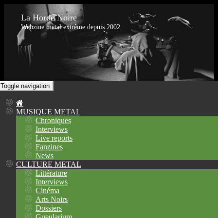
La Horde Noire
Webzine metal extrême depuis 2002
Toggle navigation
MUSIQUE METAL
Chroniques
Interviews
Live reports
Fanzines
News
CULTURE METAL
Littérature
Interviews
Cinéma
Arts Noirs
Dossiers
Gueularium