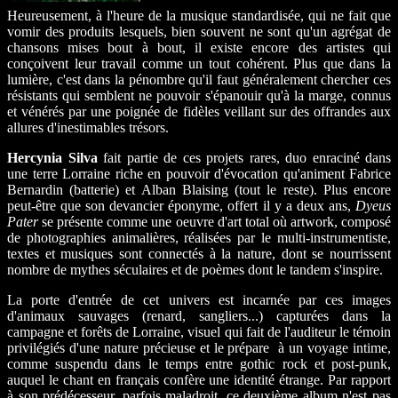
Heureusement, à l'heure de la musique standardisée, qui ne fait que
vomir des produits lesquels, bien souvent ne sont qu'un agrégat de
chansons mises bout à bout, il existe encore des artistes qui
conçoivent leur travail comme un tout cohérent. Plus que dans la
lumière, c'est dans la pénombre qu'il faut généralement chercher ces
résistants qui semblent ne pouvoir s'épanouir qu'à la marge, connus
et vénérés par une poignée de fidèles veillant sur des offrandes aux
allures d'inestimables trésors.
Hercynia Silva
fait partie de ces projets rares, duo enraciné dans
une terre Lorraine riche en pouvoir d'évocation qu'animent Fabrice
Bernardin (batterie) et Alban Blaising (tout le reste). Plus encore
peut-être que son devancier éponyme, offert il y a deux ans,
Dyeus
Pater
se présente comme une oeuvre d'art total où artwork, composé
de photographies animalières, réalisées par le multi-instrumentiste,
textes et musiques sont connectés à la nature, dont se nourrissent
nombre de mythes séculaires et de poèmes dont le tandem s'inspire.
La porte d'entrée de cet univers est incarnée par ces images
d'animaux sauvages (renard, sangliers...) capturées dans la
campagne et forêts de Lorraine, visuel qui fait de l'auditeur le témoin
privilégiés d'une nature précieuse et le prépare à un voyage intime,
comme suspendu dans le temps entre gothic rock et post-punk,
auquel le chant en français confère une identité étrange. Par rapport
à son prédécesseur, parfois maladroit, ce deuxième album n'est pas