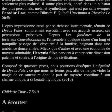
seulement plus maîtrisé, il sonne plus rock, ancré dans un substrat
des plus personnels, metal et synthétique, qui n'est pas sans évoquer
Paradise Lost
, comme l'illustre
E Quindi Unscimmo a Riverder Le
Stelle
.
L'opus impressionne aussi par sa richesse instrumentale, témoin ce
Dyeus Pater
, sombrement envoûtant avec ses accords osseux, ses
percussions pulsatives. Depuis
Les fantômes de la
forêt
aux
Convulsionnaires
, l'ensemble a quelque chose d'un long et
tranquille passage de l'obscurité à la lumière, baignant dans une
ambiance douce-amère. Mieux que d'autres et avec une économie de
moyens admirable,
Hercynia Silva
parvient à capter cette dimension
païenne et solaire, à l'origine de nos civilisations.
Composé de quatorze pistes, nous pourrions disséquer l'intégralité
de
Dyeus Pater
, ce que nous ne ferons pas, afin de ne pas violer la
magie de ce sanctuaire dont la part de mystère contribue à son
charme unique, à sa beauté mythique. (2016)
Childeric Thor - 7.5/10
A écouter