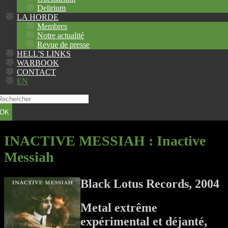
Delirium
LA HORDE
Membres
Notre actualité
Revue de presse
HELL'S LINKS
WARBOOK
CONTACT
EN
OK
INACTIVE MESSIAH
: Inactive
Messiah
Black Lotus Records, 2004
Metal extrême
expérimental et déjanté,