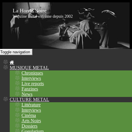
La Horde Noire
Webzine metal extrême depuis 2002
Toggle navigation
MUSIQUE METAL
Chroniques
Interviews
Live reports
Fanzines
News
CULTURE METAL
Littérature
Interviews
Cinéma
Arts Noirs
Dossiers
Gueularium