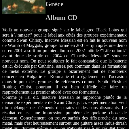
Grèce
Album CD
Voilà un nouveau groupe signé sur le label grec Black Lotus qui
sera à \"ranger\" pour le label aux côtés des groupes expérimentaux
comme Swan Christy. Inactive Messiah est en fait le nouveau nom
de Womb of Maggots, groupe formé en 2001 et qui après une demo
cd en 2001 a sorti un premier album en 2002 intitulé \"Life odium\"
avant donc de sortir en 2004 ce \"Inactive Messiah\" sous ce
nouveau nom. On peut souligner le fait constatable que la batterie
est ici éxécutée par Cathrine, assez peu commun dans les formations
de metal extrême. Le groupe a bizarrement fait de nombreux
concerts en Bulgarie et Roumanie et a également eu l'occasion
d'ouvrir pour des groupes de références comme Septic Flesh et
Rotting Christ, pourtant il est bien difficile de faire un
rapprochement au premier abord avec ces formations.
Comme je l'ai dit, Inactive Messiah se rapproche plutôt de la
démarche expérimentale de Swan Christy. Ici, expérimentation veut
dire mélanger des éléments disparates et des sons dissonants. Le
résultat en est une impression première de quelque chose de
décousu. Concrètement, on trouve parfois des riffs proche du neo-
metal, mais c'est heureusement surtout une guitare assez indus-thrash
metal qui domine même si ici on n'aboutit pas à un résultat froid,