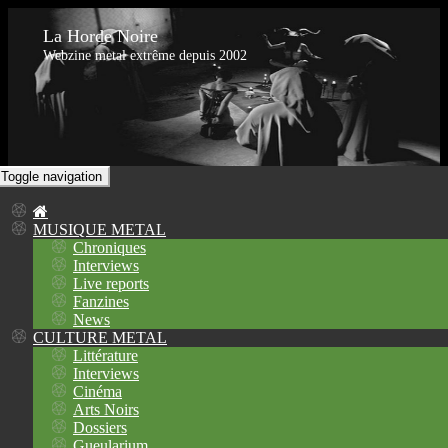
La Horde Noire
Webzine metal extrême depuis 2002
Toggle navigation
MUSIQUE METAL
Chroniques
Interviews
Live reports
Fanzines
News
CULTURE METAL
Littérature
Interviews
Cinéma
Arts Noirs
Dossiers
Gueularium