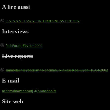
A lire aussi
CAINAN DAWN
: IN DARKNESS I REIGN
Interviews
Nehëmah, Février 2004
Live reports
Immortal / Hypocrisy / Nehëmah, Ninkasi Kao, Lyon, 16/04/2002
E-mail
nehemahravenheart[@]wanadoo.fr
Site web