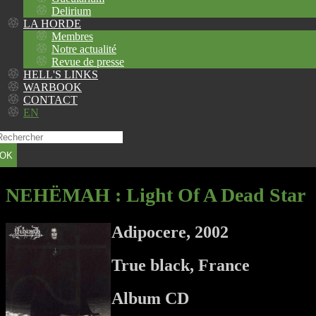
Delirium
LA HORDE
Membres
Notre actualité
Revue de presse
HELL'S LINKS
WARBOOK
CONTACT
EN
OK
NEHËMAH
: Light Of A Dead Star
Adipocere, 2002
True black, France
Album CD