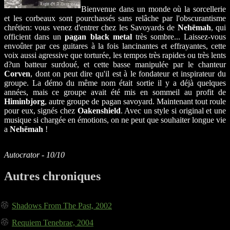
Bienvenue dans un monde où la sorcellerie
et les corbeaux sont pourchassés sans relâche par l'obscurantisme
chrétien: vous venez d'entrer chez les Savoyards de
Nehëmah
, qui
officient dans un
pagan black metal
très sombre... Laissez-vous
envoûter par ces guitares à la fois lancinantes et effrayantes, cette
voix aussi agressive que torturée, les tempos très rapides ou très lents
d?un batteur surdoué, et cette basse manipulée par le chanteur
Corven
, dont on peut dire qu'il est à le fondateur et inspirateur du
groupe. La démo du même nom était sortie il y a déjà quelques
années, mais ce groupe avait été mis en sommeil au profit de
Himinbjorg
, autre groupe de pagan savoyard. Maintenant tout roule
pour eux, signés chez
Oakenshield
. Avec un style si original et une
musique si chargée en émotions, on ne peut que souhaiter longue vie
a
Nehëmah
!
Autocrator - 10/10
Autres chroniques
Shadows From The Past, 2002
Requiem Tenebrae, 2004