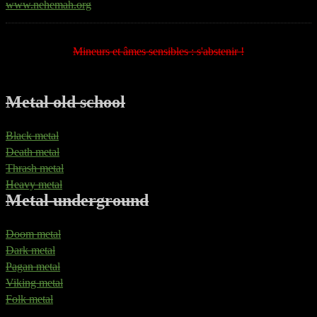
www.nehemah.org
Mineurs et âmes sensibles : s'abstenir !
Metal old school
Black metal
Death metal
Thrash metal
Heavy metal
Metal underground
Doom metal
Dark metal
Pagan metal
Viking metal
Folk metal