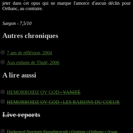
jeter dans cet opus qui ne marque l'amorce d'aucun déclin pour
Orthanc, au contraire.
Sargon - 7,5/10
Autres chroniques
7 ans de réfléxion, 2004
Aux enfants de Thulé, 2006
A lire aussi
HEMORROIDZ OV GOD
: VANITÉ
HEMORROIDZ OV GOD
: LES RAISONS DU COEUR
Live reports
Darkened Nocturn Slaughtercult / Osirion / Orthanc / Asag,