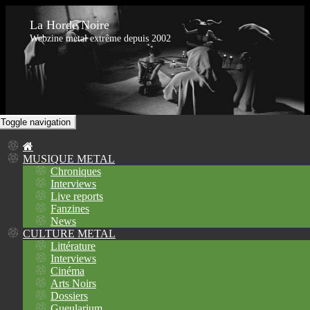
La Horde Noire
Webzine metal extrême depuis 2002
Toggle navigation
MUSIQUE METAL
Chroniques
Interviews
Live reports
Fanzines
News
CULTURE METAL
Littérature
Interviews
Cinéma
Arts Noirs
Dossiers
Gueularium