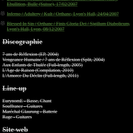
Ebullition, Bulle (Suisse), 17/02/2007
Inferno / Adultery / Kult / Orthanc, Lyon's Hall, 24/04/2007
Blessed In Sin / Orthanc / Finis Gloria Dei / Sigillum Diabolicum,
Lyon's Hall, Lyon, 08/12/2007
Discographie
7 ans de Réflexion (EP, 2004)
Vengeance Humaine / 7 ans de Réflexion (Split, 2004)
Aux Enfants de Thulée (Full-length, 2005)
L'Age de Raison (Compilation, 2010)
L'Amorce Du Déclin (Full-length, 2011)
Line-up
EurynomE - Basse, Chant
Souffrance - Guitares
Maréchal Glaurung - Batterie
Rage - Guitares
Site web