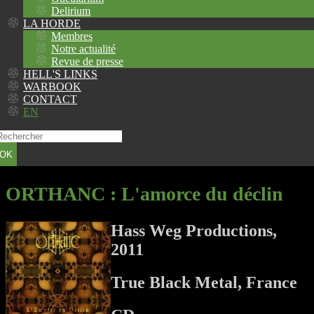
Delirium
LA HORDE
Membres
Notre actualité
Revue de presse
HELL'S LINKS
WARBOOK
CONTACT
EN
OK
ORTHANC
: L'amorce du déclin
Hass Weg Productions,
2011
True Black Metal, France