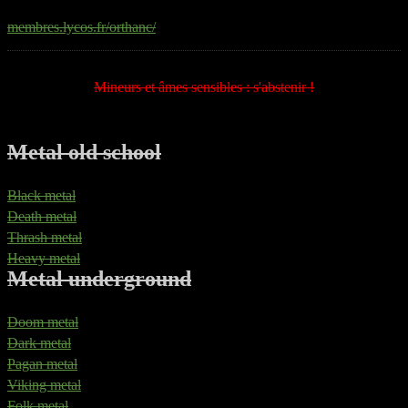
membres.lycos.fr/orthanc/
Mineurs et âmes sensibles : s'abstenir !
Metal old school
Black metal
Death metal
Thrash metal
Heavy metal
Metal underground
Doom metal
Dark metal
Pagan metal
Viking metal
Folk metal