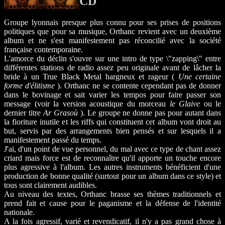
CD
Groupe lyonnais presque plus connu pour ses prises de positions
politiques que pour sa musique, Orthanc revient avec un deuxième
album et ne s'est manifestement pas réconcilié avec la société
française contemporaine.
L'amorce du déclin s'ouvre sur une intro de type \"zapping\" entre
différentes stations de radio assez peu originale avant de lâcher la
bride à un True Black Metal hargneux et rageur (
Une certaine
forme d'élitisme
). Orthanc ne se contente cependant pas de donner
dans le bovinage et sait varier les tempos pour faire passer son
message (voir la version acoustique du morceau
le Glaive
ou le
dernier titre
Ar Grasoù
). Le groupe ne donne pas pour autant dans
la fioriture inutile et les riffs qui constituent cet album vont droit au
but, servis par des arrangements bien pensés et sur lesquels il a
manifestement passé du temps.
J'ai, d'un point de vue personnel, du mal avec ce type de chant assez
criard mais force est de reconnaître qu'il apporte un touche encore
plus agressive à l'album. Les autres instruments bénéficient d'une
production de bonne qualité (surtout pour un album dans ce style) et
tous sont clairement audibles.
Au niveau des textes, Orthanc brasse ses thèmes traditionnels et
prend fait et cause pour le paganisme et la défense de l'identité
nationale.
A la fois agressif, varié et revendicatif, il n'y a pas grand chose à