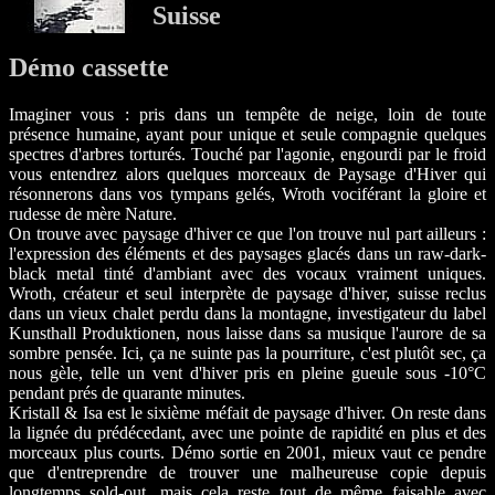
Suisse
Démo cassette
Imaginer vous : pris dans un tempête de neige, loin de toute
présence humaine, ayant pour unique et seule compagnie quelques
spectres d'arbres torturés. Touché par l'agonie, engourdi par le froid
vous entendrez alors quelques morceaux de Paysage d'Hiver qui
résonnerons dans vos tympans gelés, Wroth vociférant la gloire et
rudesse de mère Nature.
On trouve avec paysage d'hiver ce que l'on trouve nul part ailleurs :
l'expression des éléments et des paysages glacés dans un raw-dark-
black metal tinté d'ambiant avec des vocaux vraiment uniques.
Wroth, créateur et seul interprète de paysage d'hiver, suisse reclus
dans un vieux chalet perdu dans la montagne, investigateur du label
Kunsthall Produktionen, nous laisse dans sa musique l'aurore de sa
sombre pensée. Ici, ça ne suinte pas la pourriture, c'est plutôt sec, ça
nous gèle, telle un vent d'hiver pris en pleine gueule sous -10°C
pendant prés de quarante minutes.
Kristall & Isa est le sixième méfait de paysage d'hiver. On reste dans
la lignée du prédécedant, avec une pointe de rapidité en plus et des
morceaux plus courts. Démo sortie en 2001, mieux vaut ce pendre
que d'entreprendre de trouver une malheureuse copie depuis
longtemps sold-out, mais cela reste tout de même faisable avec