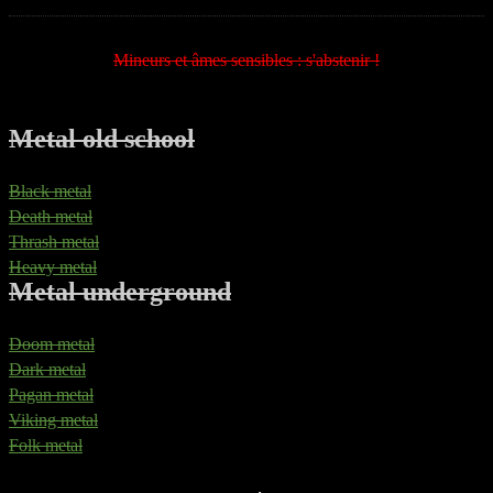
Mineurs et âmes sensibles : s'abstenir !
Metal old school
Black metal
Death metal
Thrash metal
Heavy metal
Metal underground
Doom metal
Dark metal
Pagan metal
Viking metal
Folk metal