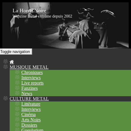
La Horde Noire
Webzine metal extrême depuis 2002
Toggle navigation
MUSIQUE METAL
Chroniques
Interviews
Live reports
Fanzines
News
CULTURE METAL
Littérature
Interviews
Cinéma
Arts Noirs
Dossiers
Gueularium