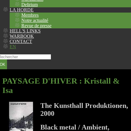
Delirium
LA HORDE
Membres
Notre actualité
Revue de presse
HELL'S LINKS
WARBOOK
CONTACT
EN
OK
PAYSAGE D'HIVER
: Kristall &
Isa
The Kunsthall Produktionen,
2000
Black metal / Ambient,