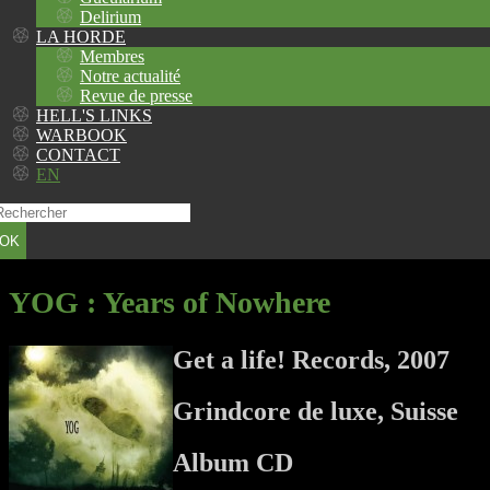
Delirium
LA HORDE
Membres
Notre actualité
Revue de presse
HELL'S LINKS
WARBOOK
CONTACT
EN
OK
YOG
: Years of Nowhere
Get a life! Records, 2007
Grindcore de luxe, Suisse
Album CD