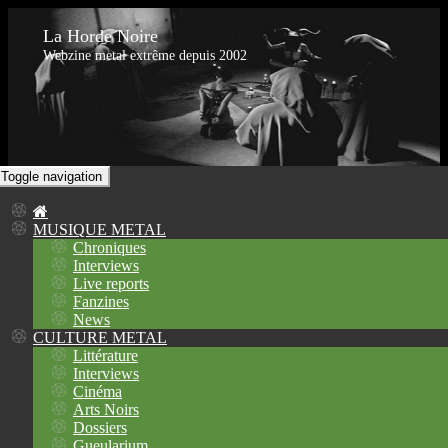
La Horde Noire
Webzine metal extrême depuis 2002
Toggle navigation
MUSIQUE METAL
Chroniques
Interviews
Live reports
Fanzines
News
CULTURE METAL
Littérature
Interviews
Cinéma
Arts Noirs
Dossiers
Gueularium