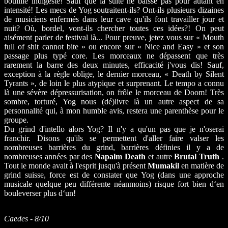
bouillie indigeste! Sauf que la suite ne baisse pas pour autant en
intensité! Les mecs de Yog soutraitent-ils? Ont-ils plusieurs dizaines
de musiciens enfermés dans leur cave qu'ils font travailler jour et
nuit? Où, bordel, vont-ils chercher toutes ces idées?! On peut
aisément parler de festival là... Pour preuve, jetez vous sur « Mouth
full of shit cannot bite » ou encore sur « Nice and Easy » et son
passage plus typé core. Les morceaux ne dépassent que très
rarement la barre des deux minutes, efficacité j'vous dis! Sauf,
exception à la règle oblige, le dernier morceau, « Death by Silent
Tyrants », de loin le plus atypique et surprenant. Le tempo a connu
là une sévère dépressurisation, on frôle le morceau de Doom! Très
sombre, torturé, Yog nous (dé)livre là un autre aspect de sa
personnalité qui, à mon humble avis, restera une parenthèse pour le
groupe.
Du grind d'intello alors Yog? Il n'y a qu'un pas que je n'oserai
franchir. Disons qu'ils se permettent d'aller faire valser les
nombreuses barrières du grind, barrières définies il y a de
nombreuses années par des
Napalm Death
et autre
Brutal Truth
.
Tout le monde avait à l'esprit jusqu'à présent
Mumakil
en matière de
grind suisse, force est de constater que Yog (dans une approche
musicale quelque peu différente néanmoins) risque fort bien d‘en
bouleverser plus d‘un!
Caedes - 8/10