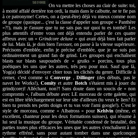
On va mettre les choses au clair de suite: toi,
à moitié affalé derrière ton ordi, la main dans le calbutte, ne te fie pas
à ce patronyme! Certes, on a (peut-être) déjà vu mieux comme nom
de groupe (quoique... ç'est la classe d'appeler son groupe « Panthère
»?!), mais je t'assure que tu ne sais pas sur quoi tu es tombé! Les
plus attentifs d'entre vous ont déjà entendu parler de ces quatre
affreux avec un «
Grindcore deluxe
» qui avait déjà bien fait parler
de lui. Mais là, je dois bien l'avouer, on passe à la vitesse supérieure.
Précisons d'emblée, enfin je précise d'emblée, que je ne suis pas
ordinairement un grand fan de grind. Les groupes qui enchaînent
blasts sur blasts saupoudrés de « gruiks » porcins, tous plus
poétiques les uns que les autres, très peu pour moi. Sauf que là,
Yog(a) décidé d'envoyer chier tous les clichés du genre. Difficile à
cerner, c'est comme si
Converge
,
Dillinger
(des débuts, pas le
navet Ire Works!),
Comity
et autre
Botch
s'étaient mis à jouer du
grind(core)! Alléchant, non?! Sans doute dans un soucis de « non
compromis », l'album débute avec LE morceau de cette galette, qui
est en libre téléchargement sur leur site d'ailleurs (tu veux le lien? Et
bien tu prends tes petits doigts et tu vas voir l'ami google!). C'est le
style de morceau, comme « Albatross » pour
Kehlvin
(même, et
excellent, chanteur pour les deux formations suisses), qui résume à
lui seul la musique du groupe. Véritable condensé de brutalité, des
parties toutes plus efficaces les unes que les autres s'enchaînent à un
rythme effréné, sans pour autant tomber dans une quelconque