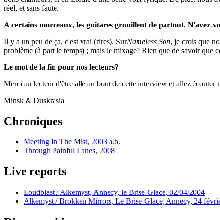
réel, et sans faute.
A certains morceaux, les guitares grouillent de partout. N'avez-vou
Il y a un peu de ça, c'est vrai (rires). Sur
Nameless Son
, je crois que n
problème (à part le temps) ; mais le mixage? Rien que de savoir que cet
Le mot de la fin pour nos lecteurs?
Merci au lecteur d'être allé au bout de cette interview et allez écouter 
Minsk & Duskrasia
Chroniques
Meeting In The Mist, 2003 a.b.
Through Painful Lanes, 2008
Live reports
Loudblast / Alkemyst, Annecy, le Brise-Glace, 02/04/2004
Alkemyst / Brokken Mirrors, Le Brise-Glace, Annecy, 24 févri