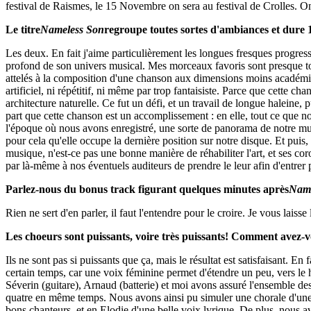
festival de Raismes, le 15 Novembre on sera au festival de Crolles. On
Le titre
Nameless Son
regroupe toutes sortes d'ambiances et dure 1
Les deux. En fait j'aime particulièrement les longues fresques progressi
profond de son univers musical. Mes morceaux favoris sont presque to
attelés à la composition d'une chanson aux dimensions moins académiques
artificiel, ni répétitif, ni même par trop fantaisiste. Parce que cette
architecture naturelle. Ce fut un défi, et un travail de longue halein
part que cette chanson est un accomplissement : en elle, tout ce que nous
l'époque où nous avons enregistré, une sorte de panorama de notre mus
pour cela qu'elle occupe la dernière position sur notre disque. Et puis,
musique, n'est-ce pas une bonne manière de réhabiliter l'art, et ses cor
par là-même à nos éventuels auditeurs de prendre le leur afin d'entrer
Parlez-nous du bonus track figurant quelques minutes après
Name
Rien ne sert d'en parler, il faut l'entendre pour le croire. Je vous laiss
Les choeurs sont puissants, voire très puissants! Comment avez-vo
Ils ne sont pas si puissants que ça, mais le résultat est satisfaisan
certain temps, car une voix féminine permet d'étendre un peu, vers le ha
Séverin (guitare), Arnaud (batterie) et moi avons assuré l'ensemble d
quatre en même temps. Nous avons ainsi pu simuler une chorale d'une
bons chanteurs, et en Elodie d'une belle voix lyrique. De plus, nous a