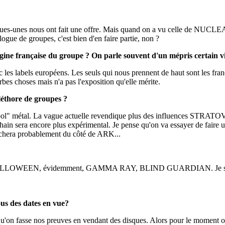
s-unes nous ont fait une offre. Mais quand on a vu celle de NUCLEAR B
ogue de groupes, c'est bien d'en faire partie, non ?
ine française du groupe ? On parle souvent d'un mépris certain vis
 les labels européens. Les seuls qui nous prennent de haut sont les fra
bes choses mais n'a pas l'exposition qu'elle mérite.
léthore de groupes ?
school" métal. La vague actuelle revendique plus des influences STR
rochain sera encore plus expérimental. Je pense qu'on va essayer de f
enchera probablement du côté de ARK...
si HELLOWEEN, évidemment, GAMMA RAY, BLIND GUARDIAN. Je sais qu
s des dates en vue?
'on fasse nos preuves en vendant des disques. Alors pour le moment on