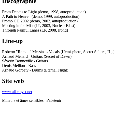
Discographie
From Depths to Light (demo, 1998, autoproduction)
A Path to Heaven (demo, 1999, autoproduction)
Promo CD 2002 (demo, 2002, autoproduction)
Meeting in the Mist (LP, 2003, Nuclear Blast)
Through Painful Lanes (LP, 2008, Irond)
Line-up
Roberto "Ramon" Messina - Vocals (Hemisphere, Secret Sphere, Highl
Arnaud Ménard - Guitars (Secret of Dawn)
Séverin Bonneville - Guitars
Denis Mellion - Bass
Arnaud Gorbaty - Drums (Eternal Flight)
Site web
www.alkemyst.net
Mineurs et âmes sensibles : s'abstenir !