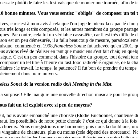
 essaie plutôt de faire les festivals que de monter une tournée, afin de 
0 bonne minutes. Vous vous sentiez "obligés" de composer un tel ti
ves, car c'est à mon avis à cela que l'on juge le mieux la capacité d'un 
us très longs et très composés, et les autres membres du groupe partag
. Par contre, cela fut un véritable casse-tête, car il est très difficile
 chanson est un peu démesurée, il a fallu beaucoup de mesure, paradoxaleme
e, puisque, commencé en 1998,
Nameless Son
ne fut achevée qu'en 2001, q
 avions rêvé de réaliser en tant que musiciens s'est fait chair, en quelqu
ique. C'est un peu comme si, dans l'histoire du groupe, tout devait ten
 composer un tel titre à l'heure du fast-food radio/télé-organisé, de la 
ollaires : le travail, le temps, la patience? Il fut bon de prendre du te
 pleinement dans notre univers.
less Son
et de la version radio de
A Meeting in the Mist
.
e la surprise!! Elle inaugure une nouvelle direction musicale pour le group
us fait un tel exploit avec si peu de moyens?
t. En fait, nous avons embauché une choriste (Elodie Buchonnet, chante
ut, les possibilités de notre petite chorale ? c'est ce qui donne à la fo
es choeurs. Nous enregistrions une harmonie, puis nous la doublions, un
 vingtaine de chanteurs, plus ou moins (cela dépend des morceaux). No
vons su exploiter les bonnes connaissances théoriques de notre batteur,