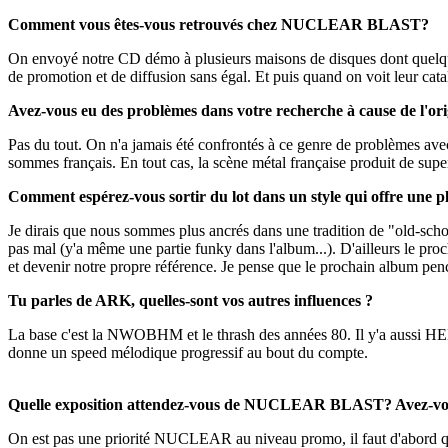
Comment vous êtes-vous retrouvés chez NUCLEAR BLAST?
On envoyé notre CD démo à plusieurs maisons de disques dont quelque
de promotion et de diffusion sans égal. Et puis quand on voit leur catal
Avez-vous eu des problèmes dans votre recherche à cause de l'orig
Pas du tout. On n'a jamais été confrontés à ce genre de problèmes avec
sommes français. En tout cas, la scène métal française produit de super
Comment espérez-vous sortir du lot dans un style qui offre une p
Je dirais que nous sommes plus ancrés dans une tradition de "old-
pas mal (y'a même une partie funky dans l'album...). D'ailleurs le p
et devenir notre propre référence. Je pense que le prochain album p
Tu parles de ARK, quelles-sont vos autres influences ?
La base c'est la NWOBHM et le thrash des années 80. Il y'a aus
donne un speed mélodique progressif au bout du compte.
Quelle exposition attendez-vous de NUCLEAR BLAST? Avez-vou
On est pas une priorité NUCLEAR au niveau promo, il faut d'abord qu