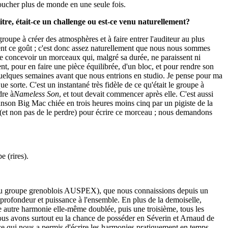
toucher plus de monde en une seule fois.
tre, était-ce un challenge ou est-ce venu naturellement?
groupe à créer des atmosphères et à faire entrer l'auditeur au plus
ent ce goût ; c'est donc assez naturellement que nous nous sommes
 de concevoir un morceaux qui, malgré sa durée, ne paraissent ni
nt, pour en faire une pièce équilibrée, d'un bloc, et pour rendre son
uelques semaines avant que nous entrions en studio. Je pense pour ma
e sorte. C'est un instantané très fidèle de ce qu'était le groupe à
dre à
Nameless Son
, et tout devait commencer après elle. C'est aussi
chanson Big Mac chiée en trois heures moins cinq par un pigiste de la
mps (et non pas de le perdre) pour écrire ce morceau ; nous demandons
e (rires).
use du groupe grenoblois AUSPEX), que nous connaissions depuis un
is profondeur et puissance à l'ensemble. En plus de la demoiselle,
e autre harmonie elle-même doublée, puis une troisième, tous les
us avons surtout eu la chance de posséder en Séverin et Arnaud de
 ce qui nous a permis d'écrire les harmonies pratiquement en temps