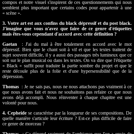
compos et notre visuel s'inspirent de ces questionnements qui nous
semblent plus important que certains codes pour appartenir à une
« scène ».
3. Votre art est aux confins du black dépressif et du post black.
J'imagine que vous n'avez que faire de ce genre d'étiquettes
mais êtes-vous cependant d'accord avec cette définition ?
Gaetan
: J'ai du mal à être totalement en accord avec le mot
dépressif. Bien que le chant soit à vif et que les textes traitent de
sujet souvent difficile, il y a aussi des passages très lumineux que ce
soit sur le plan musical ou dans les textes. On va dire que l'étiquette
« Black » suffit pour traduire la partie sombre du projet et que le
reste découle plus de la folie et d'une hypersensibilité que de la
dépression.
Thomas
: Je ne sais pas, nous ne nous attachons pas vraiment à ce
que nous avons fait et nous ne souhaitons pas refaire ce que nous
avons déjà accompli. Nous réinventer à chaque chapitre est une
volonté pour nous.
4. Cepheide
se caractérise par la longueur de ses compositions. De
quelle manière s'articule leur écriture ? Est-ce plus difficile de faire
ce genre de morceau ?
Thomas
: Ça dépend vraiment de l'ambiance que l'on a envie de