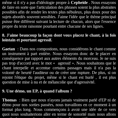
même si il n'y a pas d'idéologie propre à
Cepheide
. Nous essayons
de faire en sorte que l'articulation des phrases soient la plus abstraites
possibles afin de rendre les textes plus nébuleux, plus doux pour des
sujets abordés souvent sensibles. J'aime l'idée que le thème principal
puisse être différent suivant la lecture de chacun, alors que l'essence
propre du texte raisonne pourtant entre chacune de ses lignes.
8. J'aime beaucoup la façon dont vous placez le chant, à la fois
lointain et pourtant agressif.
Gaetan
: Dans nos compostions, nous considérons le chant comme
un instrument à part entière. Nous essayons donc de le placer en
conséquence par rapport aux autres éléments du morceau. Je ne suis
pas trop d'accord avec le mot « agressif ». Nous souhaitons que le
chant interpelle et accentue certains passages mais il n'a pas la
volonté de heurté l'auditeur ou de créer une rupture. De plus, si on
rejoint l'étique du projet, même si le chant est hurlé , il est plus
question de mise à nu et de mélancolie que d'agressivité.
9. Une démo, un EP, à quand l'album ?
Thomas
: Bien que nous n'ayons jamais vraiment parlé d'EP ni de
démo pour nos sorties passées, nous travaillons en ce moment à un
format plus long. Nous commençons à avoir une idée de ce vers
quoi nous souhaiterions aller en terme de sonorité mais nous allons