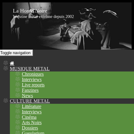
La Horde Noire
Webzine metal extrême depuis 2002
Toggle navigation
MUSIQUE METAL
Chroniques
Interviews
Live reports
Fanzines
News
CULTURE METAL
Littérature
Interviews
Cinéma
Arts Noirs
Dossiers
Gueularium