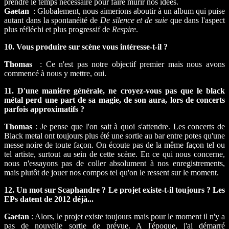
prendre le temps nécessaire pour faire mûrir nos idées.
Gaetan
: Globalement, nous aimerions aboutir à un album qui puise
autant dans la spontanéité de
De silence et de suie
que dans l'aspect
plus réfléchi et plus progressif de
Respire
.
10. Vous produire sur scène vous intéresse-t-il ?
Thomas
: Ce n'est pas notre objectif premier mais nous avons
commencé à nous y mettre, oui.
11. D'une manière générale, ne croyez-vous pas que le black
métal perd une part de sa magie, de son aura, lors de concerts
parfois approximatifs ?
Thomas
: Je pense que l'on sait à quoi s'attendre. Les concerts de
Black metal ont toujours plus été une sortie au bar entre potes qu'une
messe noire de toute façon. On écoute pas de la même façon tel ou
tel artiste, surtout au sein de cette scène. En ce qui nous concerne,
nous n'essayons pas de coller absolument à nos enregistrements,
mais plutôt de jouer nos compos tel qu'on le ressent sur le moment.
12. Un mot sur Scaphandre ? Le projet existe-t-il toujours ? Les
EPs datent de 2012 déjà...
Gaetan
: Alors, le projet existe toujours mais pour le moment il n'y a
pas de nouvelle sortie de prévue. A l'époque, j'ai démarré