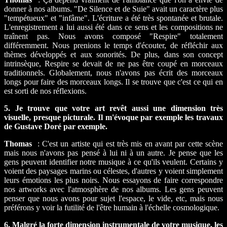
donner à nos albums. "De Silence et de Suie" avait un caractère plus
"tempétueux" et "infâme". L'écriture a été très spontanée et brutale.
L'enregistrement a lui aussi été dans ce sens et les compositions ne
traînent pas. Nous avons composé "Respire" totalement
différemment. Nous prenions le temps d'écouter, de réfléchir aux
thèmes développés et aux sonorités. De plus, dans son concept
intrinsèque, Respire se devait de ne pas être coupé en morceaux
traditionnels. Globalement, nous n'avons pas écrit des morceaux
longs pour faire des morceaux longs. Il se trouve que c'est ce qui en
est sorti de nos réflexions.
5. Je trouve que votre art revêt aussi une dimension très
visuelle, presque picturale. Il m'évoque par exemple les travaux
de Gustave Doré par exemple.
Thomas
: C'est un artiste qui est très mis en avant par cette scène
mais nous n'avons pas pensé à lui ni à un autre. Je pense que les
gens peuvent identifier notre musique à ce qu'ils veulent. Certains y
voient des paysages marins ou célestes, d'autres y voient simplement
leurs émotions les plus noirs. Nous essayons de faire correspondre
nos artworks avec l'atmosphère de nos albums. Les gens peuvent
penser que nous avons pour sujet l'espace, le vide, etc, mais nous
préférons y voir la futilité de l'être humain à l'échelle cosmologique.
6. Malgré la forte dimension instrumentale de votre musique, les