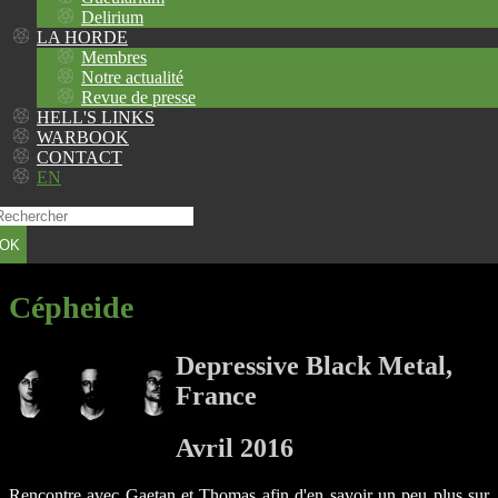
Delirium
LA HORDE
Membres
Notre actualité
Revue de presse
HELL'S LINKS
WARBOOK
CONTACT
EN
OK
Cépheide
Depressive Black Metal,
France
Avril 2016
Rencontre avec Gaetan et Thomas afin d'en savoir un peu plus sur