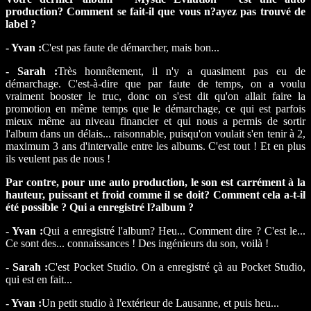
production? Comment se fait-il que vous n?ayez pas trouvé de
label ?
- Yvan :
C'est pas faute de démarcher, mais bon...
- Sarah :
Très honnêtement, il n'y a quasiment pas eu de
démarchage. C'est-à-dire que par faute de temps, on a voulu
vraiment booster le truc, donc on s'est dit qu'on allait faire la
promotion en même temps que le démarchage, ce qui est parfois
mieux même au niveau financier et qui nous a permis de sortir
l'album dans un délais... raisonnable, puisqu'on voulait s'en tenir à 2,
maximum 3 ans d'intervalle entre les albums. C'est tout ! Et en plus
ils veulent pas de nous !
Par contre, pour une auto production, le son est carrément à la
hauteur, puissant et froid comme il se doit? Comment cela a-t-il
été possible ? Qui a enregistré l?album ?
- Yvan :
Qui a enregistré l'album? Heu... Comment dire ? C'est le...
Ce sont des... connaissances ! Des ingénieurs du son, voilà !
- Sarah :
C'est Pocket Studio. On a enregistré çà au Pocket Studio,
qui est en fait...
- Yvan :
Un petit studio à l'extérieur de Lausanne, et puis heu...