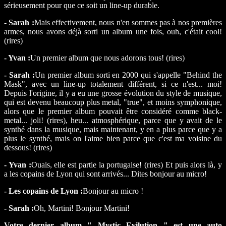
sérieusement pour que ce soit un line-up durable.
- Sarah :
Mais effectivement, nous n'en sommes pas à nos premières
armes, nous avons déjà sorti un album une fois, ouh, c'était cool!
(rires)
- Yvan :
Un premier album que nous adorons tous! (rires)
- Sarah :
Un premier album sorti en 2000 qui s'appelle "Behind the
Mask", avec un line-up totalement différent, si ce n'est... moi!
Depuis l'origine, il y a eu une grosse évolution du style de musique,
qui est devenu beaucoup plus metal, "true", et moins symphonique,
alors que le premier album pouvait être considéré comme black-
metal... joli! (rires), heu... atmosphérique, parce que y avait de le
synthé dans la musique, mais maintenant, y en a plus parce que y a
plus le synthé, mais on l'aime bien parce que c'est ma voisine du
dessous! (rires)
- Yvan :
Ouais, elle est partie la portugaise! (rires) Et puis alors là, y
a les copains de Lyon qui sont arrivés... Dites bonjour au micro!
- Les copains de Lyon :
Bonjour au micro !
- Sarah :
Oh, Martini! Bonjour Martini!
Votre dernier album " Mystic Evilution " est une auto