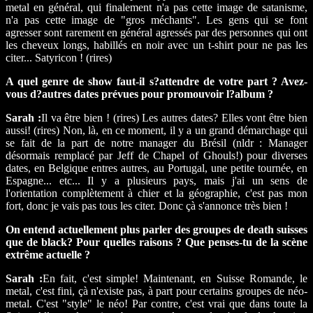
metal en général, qui finalement n'a pas cette image de satanisme,
n'a pas cette image de "gros méchants". Les gens qui se font
agresser sont rarement en général agressés par des personnes qui ont
les cheveux longs, habillés en noir avec un t-shirt pour ne pas les
citer... Satyricon ! (rires)
A quel genre de show faut-il s?attendre de votre part ? Avez-
vous d?autres dates prévues pour promouvoir l?album ?
Sarah :
Il va être bien ! (rires) Les autres dates? Elles vont être bien
aussi! (rires) Non, là, en ce moment, il y a un grand démarchage qui
se fait de la part de notre manager du Brésil (nldr : Manager
désormais remplacé par Jeff de Chapel of Ghouls!) pour diverses
dates, en Belgique entres autres, au Portugal, une petite tournée, en
Espagne... etc... Il y a plusieurs pays, mais j'ai un sens de
l'orientation complètement à chier et la géographie, c'est pas mon
fort, donc je vais pas tous les citer. Donc çà s'annonce très bien !
On entend actuellement plus parler des groupes de death suisses
que de black? Pour quelles raisons ? Que penses-tu de la scène
extrême actuelle ?
Sarah :
En fait, c'est simple! Maintenant, en Suisse Romande, le
metal, c'est fini, çà n'existe pas, à part pour certains groupes de néo-
metal. C'est "style" le néo! Par contre, c'est vrai que dans toute la