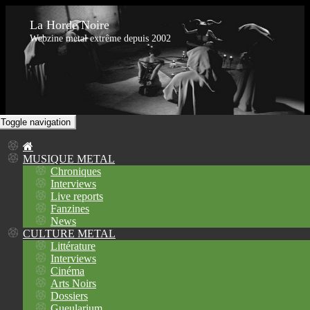
La Horde Noire
Webzine metal extrême depuis 2002
Toggle navigation
MUSIQUE METAL
Chroniques
Interviews
Live reports
Fanzines
News
CULTURE METAL
Littérature
Interviews
Cinéma
Arts Noirs
Dossiers
Gueularium