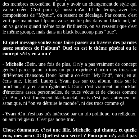
des membres eux-même, il peut y avoir un changement de style qui
va se créer. C'est pour çà aussi qu'au fil du temps, avec les
compositions de "Mystic", on ressent ce décalage. Par contre, c'est
vrai que maintenant Ipsum va se mettre plus dans un black uni, où
on va garder quand même toute l'influence, on va ressentir que c'est
le même groupe, mais dans un black beaucoup plus "true".
Et quel message voulez-vous faire passer au travers des paroles
assez sombres de l?album? Quel en est le thème général ou le
concept s?il y en a un ?
- Michelle :
Bein, une fois de plus, il n'y a pas vraiment de concept
général parce qu'on a tous un peu exprimé chacun nos trucs sur
différentes chansons. Donc Sarah a co-écrit "My End", moi j'en ai
écris une, Lionel, Laurent, Yvan, pas sur cet album, mais sur le
prochain, il y en aura également. Donc c'est vraiment un cocktail
d'émotions assez personnelles, de trucs vécus et de choses comme
çà. Bon, c'est forcément black-metal, mais c'est pas autrement ni
satanique, ni "on va détruire le monde", ni des trucs comme çà.
- Yvan :
On n'est pas très intéressé par un trip politique, ou religieux,
ou anti-religieux. C'est pas notre truc.
Chose étonnante, c?est une fille, Michelle, qui chante, et quelle
voix, mes aïeux !!! Quel est son secret ? Pourquoi n?y a-t-il pas