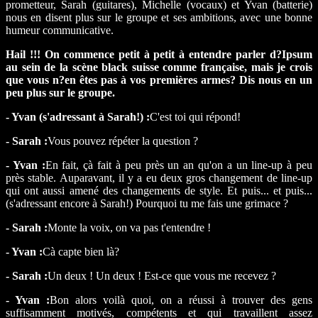
prometteur, Sarah (guitares), Michelle (vocaux) et Yvan (batterie)
nous en disent plus sur le groupe et ses ambitions, avec une bonne
humeur communicative.
Hail !!! On commence petit à petit à entendre parler d?Ipsum
au sein de la scène black suisse comme française, mais je crois
que vous n?en êtes pas à vos premières armes? Dis nous en un
peu plus sur le groupe.
- Yvan (s'adressant à Sarah!) :
C'est toi qui répond!
- Sarah :
Vous pouvez répéter la question ?
- Yvan :
En fait, çà fait à peu près un an qu'on a un line-up à peu
près stable. Auparavant, il y a eu deux gros changement de line-up
qui ont aussi amené des changements de style. Et puis... et puis...
(s'adressant encore à Sarah!) Pourquoi tu me fais une grimace ?
- Sarah :
Monte la voix, on va pas t'entendre !
- Yvan :
Cà capte bien là?
- Sarah :
Un deux ! Un deux ! Est-ce que vous me recevez ?
- Yvan :
Bon alors voilà quoi, on a réussi à trouver des gens
suffisamment motivés, compétents et qui travaillent assez