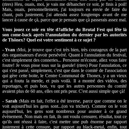
(rires) Heu, ouais, moi, je vais me déhancher ce soir, je finis à poil!
Mais, ouais, personnellement, j'ai toujours eu envie de faire du
chant, puis justement, j'ai attendu assez longtemps avant de me
lancer à cause de çà, parce que je pensais que çà passerais assez mal.
Vous jouez ce soir en tête d?affiche du Brutal Fest qui fête là
son come-back après l?annulation du dernier par les autorités
de Thônex? Quel est votre sentiment à ce sujet ?
- Yvan :
Moi, je trouve que c'est très bien, très courageux de la part
des organisateurs d'avoir persévéré. Quant à l'annulation du festival,
c'est simplement des conneries... Personne m'écoute, allez vous faire
foutre! Je vous pisse tous sur la gueule! (rires) Pour l'annulation, ce
qui s'est passé, simplement, c'est que dans le comité de l'association
qui gère cette boite, le Centre Communal de Thonex, y a un vieux
qui a foutu la merde, et puis voilà. Il a montré des vidéos, des
reportages, et puis bon, vu que les autres personnes du comité
avaient plus de 60 ans, elles ont pris peur. C'est aussi simple que çà!
- Sarah :
Mais en fait, l'effet a été inverse, parce que comme on le
voit aujourd'hui les gens sont...(on va tricher). Comme on le voit
aujourd'hui, les gens sont nombreux pour assister à ce grand
évènement. Non mais en fait, ils ont voulu censurer, résultat, tout ce
qu'ils ont réussi à faire, c'est mettre une pub énorme par rapport
justement à cette censure, par rapport au black-metal, enfin, tout