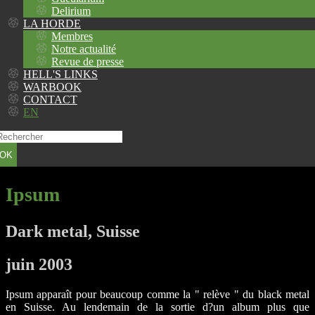
Delirium
LA HORDE
Membres
Notre actualité
Revue de presse
HELL'S LINKS
WARBOOK
CONTACT
EN
OK
Ipsum
Dark metal, Suisse
juin 2003
Ipsum apparaît pour beaucoup comme la " relève " du black metal
en Suisse. Au lendemain de la sortie d?un album plus que