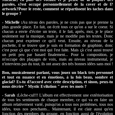
paroles, s?est occupé personnellement de la cover et de l?
artwork?Pour le reste, comment se répartissent les taches dans
le groupe ?
- Michelle :
Au nivau des paroles, je ne crois pas que je prenne la
plus grande place. En fait, on écrit tous ce qu'on a sur le coeur. Si
chacun a envie d'écrire un texte, il le fait, après, moi, je le place
seulement sur la musique, mais je ne modifie pas les textes. Donc
chacun peut exprimer ce qu'il veut. Ensuite, au niveau de la
pochette, il se trouve que je suis en formation de graphiste, donc
c'est pour çà que c'est moi qui l'est faite. Mais çà c'est aussi trouvé
un petit peu par hasard finalement... Pour la composition, je
m'occupe des plaçages de voix, mais au niveau instrumental, je
n'interviens pas du tout, ils ont assez des très bonnes idées sans moi !
Bon, musicalement parlant, vous jouez un black très personnel
et tout en nuance et en émotions, à la fois beau, sombre et
glacial? Es-tu d?accord avec cette description, et sinon, peux-tu
nous décrire " Mystic Evilution " avec tes mots ?
- Sarah :
Lèche-cul!!! L'album est effectivement une extériorisation
de tous les sentiments de chaque membre, ce qui va en faire un
album relativement varié, puisqu'on a tous nos problèmes, tous nos
idées, tous nos penchants... Maintenant, il est clair aussi qu'en
fonction des membres du groupe, en fonction aussi de l'évolution