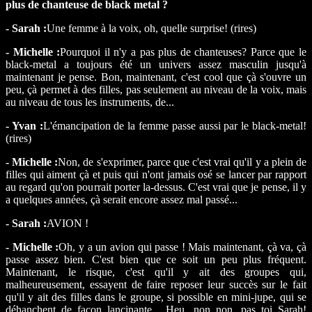
plus de chanteuse de black metal ?
- Sarah :
Une femme à la voix, oh, quelle surprise! (rires)
- Michelle :
Pourquoi il n'y a pas plus de chanteuses? Parce que le
black-metal a toujours été un univers assez masculin jusqu'à
maintenant je pense. Bon, maintenant, c'est cool que çà s'ouvre un
peu, çà permet à des filles, pas seulement au niveau de la voix, mais
au niveau de tous les instruments, de...
- Yvan :
L'émancipation de la femme passe aussi par le black-metal!
(rires)
- Michelle :
Non, de s'exprimer, parce que c'est vrai qu'il y a plein de
filles qui aiment çà et puis qui n'ont jamais osé se lancer par rapport
au regard qu'on pourrait porter la-dessus. C'est vrai que je pense, il y
a quelques années, çà serait encore assez mal passé...
- Sarah :
AVION !
- Michelle :
Oh, y a un avion qui passe ! Mais maintenant, çà va, çà
passe assez bien. C'est bien que ce soit un peu plus fréquent.
Maintenant, le risque, c'est qu'il y ait des groupes qui,
malheureusement, essayent de faire reposer leur succès sur le fait
qu'il y ait des filles dans le groupe, si possible en mini-jupe, qui se
déhanchent de façon lancinante... Heu, non non, pas toi Sarah!