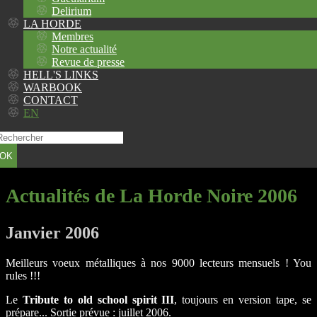
Delirium
LA HORDE
Membres
Notre actualité
Revue de presse
HELL'S LINKS
WARBOOK
CONTACT
EN
OK
Actualités de La Horde Noire 2006
Janvier 2006
Meilleurs voeux métalliques à nos 9000 lecteurs mensuels ! You
rules !!!
Le
Tribute to old school spirit III
, toujours en version tape, se
prépare... Sortie prévue : juillet 2006.