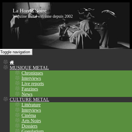
La Horde Noire
Webzine metal extrême depuis 2002
Toggle navigation
MUSIQUE METAL
Chroniques
Interviews
Live reports
Fanzines
News
CULTURE METAL
Littérature
Interviews
Cinéma
Arts Noirs
Dossiers
Gueularium