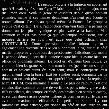
Beaucoup ont crié à la trahison en apprenant
que AH avait signé sur un \"gros\" label, que dis je une major, mon
dieu mon dieu...Voilà le genre de discours débile qu'on pouvait
entendre, même si ces mêmes détracteurs n'avaient pas écouté le
nouvel album. C'est beau quand même la France. Le groupe a
évolué c'est certain. Déjà, l'adjonction d'un vrai batteur a permis de
donner un jeu plus organique et plus varié à la batterie. Mas
attention ce n'est pas pour ça que les tempos mollissent, car le
monstre derrière les fûts n'est autre que celui officiant chez
CRYSTALIUM. Donc précision, rapidité inhumaine, mais
également une diversité dans le jeu supprimant la rigueur et le côté
martial propre au groupe lors des précédentes réalisations (du moins
la période démos) ; ceci dit la batterie claque bien et assure bien son
office de pilonnage intensif. Le prod est d'ailleurs bien foutue, ça
cartonne bien les grattes sont bien tranchantes (peut être un son plus
abrasif et baveux aurait été bien senti) mais la contrepartie c'est
qu'on entend bien la basse. Exit les synthés aussi, dommage car ils
donnaient un petit plus vraiment appréciables, sauf sur la reprise de
MYSTICUM, bien malsaine à souhait. Le plus de l'album c'est que
certains titres sonnent comme de véritables petits tubes, grâce à des
riffs excellents, des tempos effrénés, des breaks bien sentis et catchy,
et sur des durées assez courtes histoire de bien laisser sur le carreau
avec un maximum d'efficacité. Un petit mot sur le lay out
minimaliste mais efficace, qui donne un côté art totalitaire collant