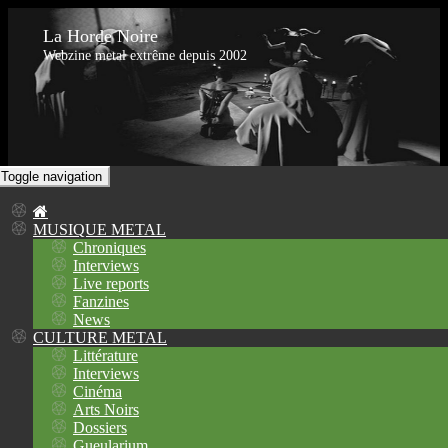
La Horde Noire
Webzine metal extrême depuis 2002
Toggle navigation
MUSIQUE METAL
Chroniques
Interviews
Live reports
Fanzines
News
CULTURE METAL
Littérature
Interviews
Cinéma
Arts Noirs
Dossiers
Gueularium