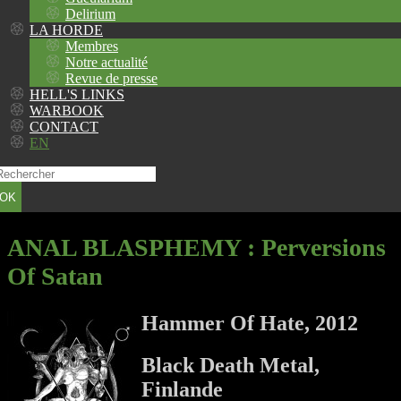
Delirium
LA HORDE
Membres
Notre actualité
Revue de presse
HELL'S LINKS
WARBOOK
CONTACT
EN
OK
ANAL BLASPHEMY
: Perversions
Of Satan
Hammer Of Hate, 2012
Black Death Metal,
Finlande