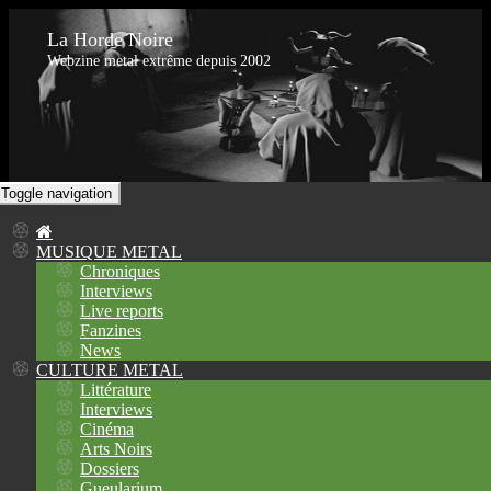
La Horde Noire
Webzine metal extrême depuis 2002
Toggle navigation
MUSIQUE METAL
Chroniques
Interviews
Live reports
Fanzines
News
CULTURE METAL
Littérature
Interviews
Cinéma
Arts Noirs
Dossiers
Gueularium