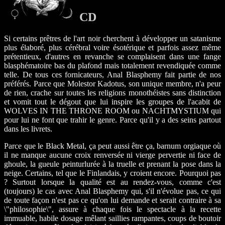
CD
Si certains prêtres de l'art noir cherchent à développer un satanisme
plus élaboré, plus cérébral voire ésotérique et parfois assez même
prétentieux, d'autres en revanche se complaisent dans une fange
blasphématoire bas du plafond mais totalement revendiquée comme
telle. De tous ces fornicateurs, Anal Blasphemy fait partie de nos
préférés. Parce que Molestor Kadotus, son unique membre, n'a peur
de rien, crache sur toutes les religions monothéistes sans distinction
et vomit tout le dégout que lui inspire les groupes de l'acabit de
WOLVES IN THE THRONE ROOM ou NACHTMYSTIUM qui
pour lui ne font que trahir le genre. Parce qu'il y a des seins partout
dans les livrets.
Parce que le Black Metal, ça peut aussi être ça, barnum orgiaque où
il ne manque aucune croix renversée ni vierge pervertie ni face de
ghoule, la gueule peinturlurée à la truelle et prenant la pose dans la
neige. Certains, tel que le Finlandais, y croient encore. Pourquoi pas
? Surtout lorsque la qualité est au rendez-vous, comme c'est
(toujours) le cas avec Anal Blasphemy qui, s'il n'évolue pas, ce qui
de toute façon n'est pas ce qu'on lui demande et serait contraire à sa
\"philosophie\", assure à chaque fois le spectacle à la recette
immuable, habile dosage mêlant saillies rampantes, coups de boutoir