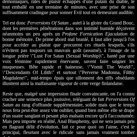
démoniaques, râles de plaisir échappés d'une putain du diable, le
tout emballé en une trentaine de minutes, avec une prise de son
suffisamment cradingue pour sonner Evil tout en demeurant audible.
Tel est donc
Perversions Of Satan
, autel à la gloire du Grand Bouc,
dont les premières pénétrations dans son intimité humide déçoivent
néanmoins un peu après un
Profane Fornication Ejaculation
de
bonne mémoire. De prime abord mal branlé, il faut aller jusqu'à l'os
pour accéder au plaisir que procurent ces rituels lesquels, s'ils
n'évitent pas toujours un mauvais goût (assumé), à l'image de la
longue prière \"Lust For Satan (Sexual Worship)\", hanté par une
voix féminine rapidement énervante, savent faire saigner les
muqueuses. Bête rapide et haineuse, \"Vomit The World\",
\"Descendants Of Lilith\" et surtout \"Perverse Madonna, Filthy
Magdalene\", mid-tempo épais que sillonnent des riffs obsédants
illustrent ainsi la malfaisante vigueur de cette verge finlandaise.
Reste que, malgré une impression finale convaincante, on l'a connu
cracher une semence plus jouissive, reléguant de fait
Perversions Of
Satan
au rang d'offrande supplémentaire, solide mais que le temps
nous fera peut-être assez vite oublier, quand bien même elle se drape
d'un suaire sanglant et pesant plus malsain encore qu'à l'accoutumée.
Mais peu importe en réalité, Anal Blasphemy, qui ne sera jamais pris
en flagrant délit d'évolution, fait ce pour quoi on l'aime, c'est le
principal, fleurtant avec le ridicule sans jamais vraiment tomber