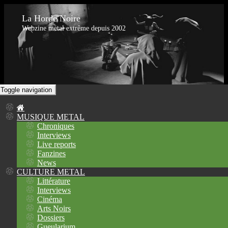
La Horde Noire
Webzine metal extrême depuis 2002
Toggle navigation
MUSIQUE METAL
Chroniques
Interviews
Live reports
Fanzines
News
CULTURE METAL
Littérature
Interviews
Cinéma
Arts Noirs
Dossiers
Gueularium