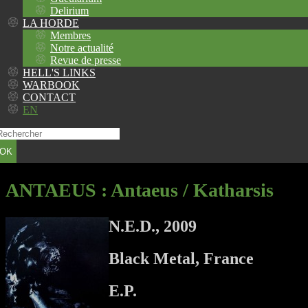
Delirium
LA HORDE
Membres
Notre actualité
Revue de presse
HELL'S LINKS
WARBOOK
CONTACT
EN
OK
ANTAEUS
: Antaeus / Katharsis
N.E.D., 2009
Black Metal, France
E.P.