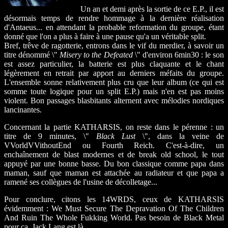
Un an et demi après la sortie de ce E.P., il est
désormais temps de rendre hommage à la dernière réalisation
d'Antaeus... en attendant la probable reformation du groupe, étant
donné que l'on a plus à faire à une pause qu'a un véritable split.
Bref, trêve de ragotterie, entrons dans le vif du merdier, à savoir un
titre dénommé \"
Misery to the Defeated
\" d'environ 6min30 : le son
est assez particulier, la batterie est plus claquante et le chant
légèrement en retrait par apport au derniers méfaits du groupe.
L'ensemble sonne relativement plus cru que leur album (ce qui est
somme toute logique pour un split E.P.) mais n'en est pas moins
violent. Bon passages blasbitants alternent avec mélodies nordiques
lancinantes.
Concernant la partie KATHARSIS, on reste dans le pérenne : un
titre de 9 minutes, \"
Black Lust
\", dans la veine de
VVorldVVithoutEnd ou Fourth Reich. C'est-à-dire, un
enchaînement de blast modernes et de break old school, le tout
appuyé par une bonne basse. Du bon classique comme papa dans
maman, sauf que maman est attachée au radiateur et que papa a
ramené ses collègues de l'usine de décolletage...
Pour conclure, citons les 14WRDS, ceux de KATHARSIS
évidemment : We Must Secure The Depravation Of The Children
And Ruin The Whole Fukking World. Pas besoin de Black Metal
pour ça, Jack Lang est là.