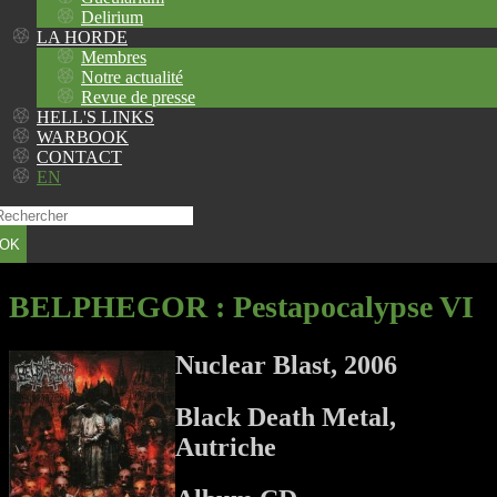
Delirium
LA HORDE
Membres
Notre actualité
Revue de presse
HELL'S LINKS
WARBOOK
CONTACT
EN
OK
BELPHEGOR
: Pestapocalypse VI
Nuclear Blast, 2006
Black Death Metal,
Autriche