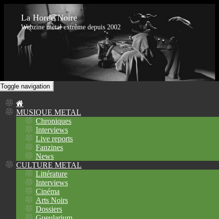
La Horde Noire
Webzine metal extrême depuis 2002
Toggle navigation
MUSIQUE METAL
Chroniques
Interviews
Live reports
Fanzines
News
CULTURE METAL
Littérature
Interviews
Cinéma
Arts Noirs
Dossiers
Gueularium