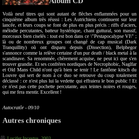
Album CD
Voilà neuf titres qui sont autant de flèches enflammées pour un
cinquième album très réussi : Les Autrichiens continuent sur leur
lancée, et leurs coups se font de plus en plus précis : riffs d'aciers,
mélodie percutantes, batteur hystérique, chant guttural, son massif,
morceaux bien ciselés : tout est bon dans ce \"Pestapocalypse VI\" ;
là ou de nombreux groupes ont changé de cap musical (Dark
Tranquillity) où ont disparu depuis (Dissection), Belphegor
s'annonce comme la relève certaine d'un pur death / black metal à la
scandinave. Sa renommée, chèrement acquise, ne peut ici que s'en
trouver grandie. Et ses confrères nordiques de Necrophobic, Naglfar
et Old Mans Child n'ont qu'à bien se tenir ! Le fantôme kitsch du
Louvre qui sert de nom à ce duo se retrouve du coup totalement
déclassé : ce n'est plus lui la vedette qui effraiera le bon public ! Et
ce n'est pas cette pochette percutante, aux teintes noires et rouges,
qui me fera mentir. Excellent !
Autocratôr - 09/10
Autres chroniques
Lucifer Incestus, 2003