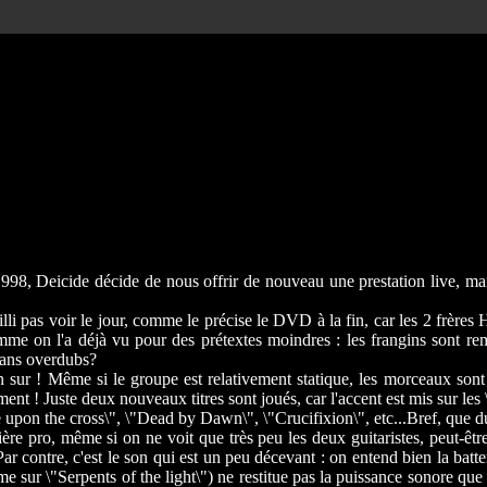
998, Deicide décide de nous offrir de nouveau une prestation live, mai
lli pas voir le jour, comme le précise le DVD à la fin, car les 2 frères 
comme on l'a déjà vu pour des prétextes moindres : les frangins sont 
sans overdubs?
sur ! Même si le groupe est relativement statique, les morceaux sont tr
 ! Juste deux nouveaux titres sont joués, car l'accent est mis sur les \"t
ce upon the cross\", \"Dead by Dawn\", \"Crucifixion\", etc...Bref, que du 
ière pro, même si on ne voit que très peu les deux guitaristes, peut-êtr
ar contre, c'est le son qui est un peu décevant : on entend bien la batter
ur \"Serpents of the light\") ne restitue pas la puissance sonore que l