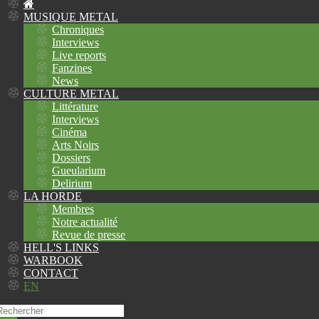
MUSIQUE METAL
Chroniques
Interviews
Live reports
Fanzines
News
CULTURE METAL
Littérature
Interviews
Cinéma
Arts Noirs
Dossiers
Gueularium
Delirium
LA HORDE
Membres
Notre actualité
Revue de presse
HELL'S LINKS
WARBOOK
CONTACT
EN