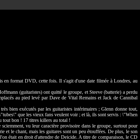
s en format DVD, cette fois. Il s'agit d'une date filmée à Londres, au
Hoffmann (guitaristes) ont quitté le groupe, et Steeve (batterie) a perdu
remplacés au pied levé par Dave de Vital Remains et Jack de Cannibal
ès bien exécutés par les guitaristes intérimaires ; Glenn donne tout,
ubes\" que les vieux fans veulent voir ; et là, ils sont servis : \"When
tout bon ! 17 titres killers au total !
e sciemment, vu leur caractère provisoire dans le groupe, surtout pour
ie et le chant, mais les guitares sont un peu étouffées. De plus, le son
'on était en droit d'attendre de Deicide. A titre de comparaison, le CD