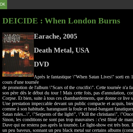
OK
DEICIDE
: When London Burns
Earache, 2005
Death Metal, USA
DVD
Après le fantastique \"When Satan Lives\" sorti en 1
cours d'une tournée
de promotion de l'album \"Scars of the crucifix\". Cette tournée n'a fai
son père dès le début du tour ! Mais cette fois, pas d'annulation, 
Corpse. Et bien, suite à tous ces chambardements, que donne ce live 
Une prestation impeccable devant un public compacte et acquis, bien 
comme à son habitude, haranguant la foule et head-bangant fanatiquement
Satan rules...\", \"Serpents of the light\", \"Kill the christians\", \"On
Sinon, les conditions ne sont pas trop mauvaises : c'est filmé de man
Dave qui ne restera pas après la tournée. Le light-show est très bon. P
un peu baveux, sonnant un peu black metal sur certains albums (comme s