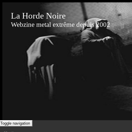
La Horde Noire
Webzine metal extrême depuis 2002
Toggle navigation