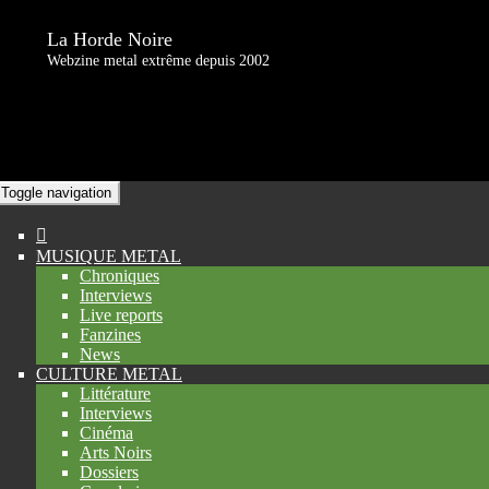
La Horde Noire
Webzine metal extrême depuis 2002
Toggle navigation
MUSIQUE METAL
Chroniques
Interviews
Live reports
Fanzines
News
CULTURE METAL
Littérature
Interviews
Cinéma
Arts Noirs
Dossiers