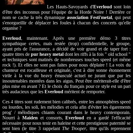
Les Hauts-Savoyards d'
Everloud
sont loin
d'être des inconnus pour l'équipe de la Horde Noire ! Derrière ce
nom se cache la très dynamique
association Festi'metal
, qui peut
s'enorgueillir de déplacer les foules à chacun des concerts qu'elle
organise ?
Everloud
, maintenant. Après une première démo 3 titres
sympathique certes, mais restée (trop) confidentielle, le groupe,
ayant pris de l'assurance, a décidé de voir grand et de taper fort :
quatre titres de
pur heavy metal
dont les riffs à la fois " old school "
et techniques sont matinés de nombreuses touches speed (et même
rock !). Et elles ne sont pas faites pour nous déplaire ! La voix du
chanteur est rocailleuse et originale, c'est à dire sonne étonnement
virile à la vue du heavy émasculé actuel ne jurant que par les
insoutenables montées dans les aigus. Peut être mériterait-elle d'être
plus mise en avant ? Et le choix du français pour ce style est un pari
très audacieux que les
Everloud
méritent de remporter.
Ces 4 titres sont rudement bien calibrés, entre les atmosphères speed
ou lourdes, les soli, les mélodies et cela afin d'éviter les égarements
prog' / mélodiques chiants courant dans le heavy contemporain.
Nourri à
Maiden
et consorts,
Everloud
en a gardé l'efficacité
nécessaire pour nous tenir en haleine et cette prestigieuse paternité se
sent bien (le titre 3 rappelant
The Trooper
, titre qu'ils reprennent