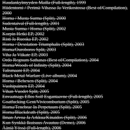
Haudankylmyyden Mailla (Full-length), 1999
Hiidentorni / Perimä Vihassa Ja Verikostossa (Best of/Compilation),
2000
Horna / Musta Surma (Split), 2000
Sudentaival (Full-length), 2001
Musta Surma / Horna (Split), 2002
Korpin Hetki EP, 2002
Risti Ja Ruoska EP, 2002
Horna / Desolation Triumphalis (Split), 2003
Horna/Ouroboros Split, 2003
Viha Ja Viikate EP, 2003
Ordo Regnum Sathanas (Best of/Compilation), 2004
Horna/Woods of Infinity (Split), 2004
Talismaani EP, 2004
Black Metal Warfare (Live album), 2004
Horna / Behexen (Split), 2004
Vuohipaimen EP, 2004
Vihan Vuodet Split, 2005
Envaatnags Eflos Solf Esgantaavne (Full-length), 2005
Goatfucking Gent/Vivicomburium (Split), 2005
Horna/Tenebrae In Perpetuum (Split), 2005
Horna/Blackdeath (Split), 2005
Ilman Arvoa Ja Arkkua/Kinaidos (Split), 2006
Kun Synkkä Ikuisuus Avautuu (Demo), 2006
Ääniä Yössä (Full-length), 2006