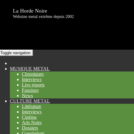
La Horde Noire
Webzine metal extrême depuis 2002
Toggle navigation
MUSIQUE METAL
Chroniques
Interviews
Live reports
Fanzines
News
CULTURE METAL
Littérature
Interviews
Cinéma
Arts Noirs
Dossiers
Gueularium