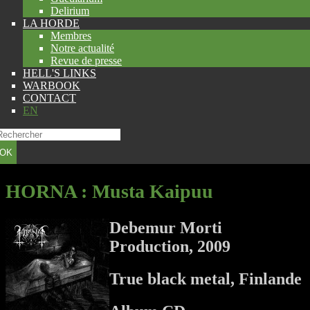
Delirium
LA HORDE
Membres
Notre actualité
Revue de presse
HELL'S LINKS
WARBOOK
CONTACT
EN
OK
HORNA
: Musta Kaipuu
Debemur Morti
Production, 2009
True black metal, Finlande