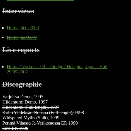
Interviews
Horna, déc. 2003
Horna, 02/03/07
Live reports
Horna / Vorkreist / Blacklodge / Helegion, Lyon's Hall,
29/09/2007
Discographie
Varjoissa Demo, 1995
Hiidentorni Demo, 1997
Hiidentorni (Full-length), 1997
Kohti Yhdeksän Nousua (Full-length), 1998
Whispered Myths (Split), 1999
Perimä Vihassa Ja Verikostossa EP, 1999
Sota EP, 1999