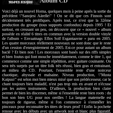
Album CD
Voici déjà un nouvel Horna, quelques mois à peine après la sortie du
précédent \"Sanojesi Aärelle\" ! On se dit que ces Finnois sont
décidemment très prolifiques. Après tout, ce n'est que la 32ème
production du groupe (tous supports confondus) depuis 1995 ! Et
surtout, en creusant un peu, on découvre que ce « nouvel » album
possède en réalité 6 titres en commun avec la version double vinyle
de l'album « Envaatnags Eflos Solf Esgantaavne » paru en 2005.
Les quatre morceaux réellement nouveaux ne sont donc que le reste
d'un cession d'enregistrement de 2005. Est-ce pour autant un album
baclé ? Et bien non ! Les morceaux sont basés sur des riffs simples
et bien foutus qui font mouche immédiatement, comme le titre 1, qui
commence comme une simple répétition, avec guitare couinante. On
sera très surpris par un titre folk très réussi, bien gras et entrainant,
au milieu du CD. Pourtant, l'ensemble reste d'une noirceur
chaotique, abyssale et malsaine. Niveau production, \"Musta
Kaipuu\" est selon moi bien mieux mixé que son prédécesseur, car le
chant toujours bien maladif, n'est pas trop mis en avant et n'écrase
pas les autres instruments. D'ailleurs, la production bien claire
permet de bien les discerner, même si l'ensemble reste bien roots : du
bon son bien UG pour nos oreilles ! La langue maternelle est
toujours de rigueur, même si l'on commence à s'emmêler les
pinceaux pour reconnaitre les titres de leurs prod' ! Enfin la pochette
renoue avec les débuts avec un artwork noir et blanc plus figuratif,