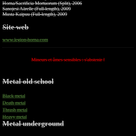
Horna/Sacrificia Mortuorum (Split), 2006
Sanojesi Aärelle (Full-length), 2009
Musta Kaipuu (Full-length), 2009
Site web
www.legion-horna.com
Mineurs et âmes sensibles : s'abstenir !
Metal old school
Black metal
Death metal
Thrash metal
Heavy metal
Metal underground