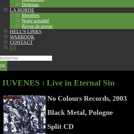
Delirium
LA HORDE
Membres
Notre actualité
Revue de presse
HELL'S LINKS
WARBOOK
CONTACT
EN
OK
IUVENES
: Live in Eternal Sin
No Colours Records, 2003
Black Metal, Pologne
Split CD