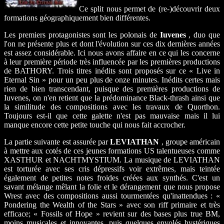
Ce split nous permet de (re-)découvrir deux
formations géographiquement bien différentes.
Les premiers protagonistes sont les polonais de
Iuvenes
, duo que
l'on ne présente plus et dont l'évolution sur ces dix dernières années
est assez considérable. Ici nous avons affaire en ce qui les concerne
à leur première période très influencée par les premières productions
de BATHORY. Trois titres inédits sont proposés sur ce « Live in
Eternal Sin » pour un peu plus de onze minutes. Inédits certes mais
rien de bien transcendant, puisque des premières productions de
Iuvenes, on n'en retient que la prédominance Black-thrash ainsi que
la similitude des compositions avec les travaux de Quorthon.
Toujours est-il que cette galette n'est pas mauvaise mais il lui
manque encore cette petite touche qui nous fait accrocher.
La partie suivante est assurée par
LEVIATHAN
, groupe américain
à mettre aux cotés de ces jeunes formations US talentueuses comme
XASTHUR et NACHTMYSTIUM. La musique de LEVIATHAN
est torturée avec ses cris dépressifs voir extrêmes, mais teintée
également de petites notes froides créées aux synthés. C'est un
savant mélange mêlant la folie et le dérangement que nous propose
Wrest avec des compositions aussi tourmentées qu'inattendues : «
Pondering the Wealth of the Stars » avec son riff primaire et très
efficace; « Fossils of Hope » revient sur des bases plus true BM,
moins musicales et innovantes, puis quelques envolés hystériques