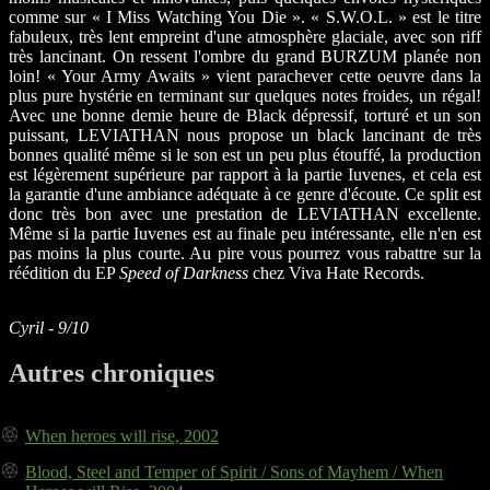
comme sur « I Miss Watching You Die ». « S.W.O.L. » est le titre
fabuleux, très lent empreint d'une atmosphère glaciale, avec son riff
très lancinant. On ressent l'ombre du grand BURZUM planée non
loin! « Your Army Awaits » vient parachever cette oeuvre dans la
plus pure hystérie en terminant sur quelques notes froides, un régal!
Avec une bonne demie heure de Black dépressif, torturé et un son
puissant, LEVIATHAN nous propose un black lancinant de très
bonnes qualité même si le son est un peu plus étouffé, la production
est légèrement supérieure par rapport à la partie Iuvenes, et cela est
la garantie d'une ambiance adéquate à ce genre d'écoute. Ce split est
donc très bon avec une prestation de LEVIATHAN excellente.
Même si la partie Iuvenes est au finale peu intéressante, elle n'en est
pas moins la plus courte. Au pire vous pourrez vous rabattre sur la
réédition du EP
Speed of Darkness
chez Viva Hate Records.
Cyril - 9/10
Autres chroniques
When heroes will rise, 2002
Blood, Steel and Temper of Spirit / Sons of Mayhem / When