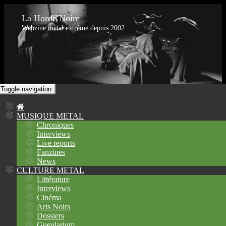
La Horde Noire
Webzine metal extrême depuis 2002
Toggle navigation
MUSIQUE METAL
Chroniques
Interviews
Live reports
Fanzines
News
CULTURE METAL
Littérature
Interviews
Cinéma
Arts Noirs
Dossiers
Gueularium