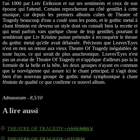
l'an 1000 par Leiv Eiriksson et sur ses sentiments et ceux de son
épouse qui l'attend. Certains reprocheront un côté gentillet à cette
musique, car depuis les premiers albums cultes de Theatre of
Tragedy beaucoup d'eau a coulé sous les ponts, et le gothic metal à
chant féminin est devenu un style dont on connaît bien la recette et
qui tend parfois vars quelque chose de trop gentillet, pourtant il
semblerait que Liv Kristine puisse prétendre à reconquérir le throne
du gothic metal qu'elle avait délaissée. Précisons que Leaves'Eyes
n'est en rien un retour aux vieux Theatre Of Tragedy inégalables de
toute façon, ce qui serait de plus anachronique. Leaves'Eyes n'est
pas un avatar de Theatre Of Tragedy et n'applique d'ailleurs pas la la
formule de la belle et la bête, les deux groupes n'ayant en commun
que la norvégienne qui assure ici le chant principal; il s'agit donc
bien d'un nouveau groupe de gothic metal symphonique à chant
féminin de qualité ce que confirme ce nouvel album.
Adnauseam - 8,5/10
A lire aussi
THEATRE OF TRAGEDY
: ASSEMBLY
THEATRE OF TRAGEDY
: STORM