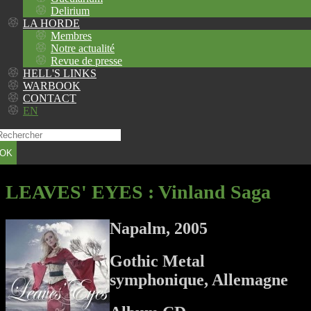
Delirium
LA HORDE
Membres
Notre actualité
Revue de presse
HELL'S LINKS
WARBOOK
CONTACT
EN
OK
LEAVES' EYES
: Vinland Saga
Napalm, 2005
Gothic Metal
symphonique, Allemagne