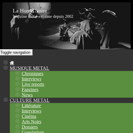
La Horde Noire
Webzine metal extrême depuis 2002
Toggle navigation
MUSIQUE METAL
Chroniques
Interviews
Live reports
Fanzines
News
CULTURE METAL
Littérature
Interviews
Cinéma
Arts Noirs
Dossiers
Gueularium