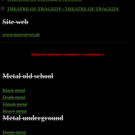
THEATRE OF TRAGEDY
: THEATRE OF TRAGEDY
Site web
www.leaveseyes.de
Mineurs et âmes sensibles : s'abstenir !
Metal old school
Black metal
Death metal
Thrash metal
Heavy metal
Metal underground
Doom metal