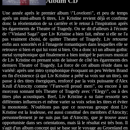
Album CD
Une année après le premier album \"Lovelorn\", et peu de temps
après un mini-album 6 titres, Liv Kristine revient déjà et confirme
donc la réorientation de sa carrière et le retour à l'inspiration après
les égarements de Theatre of Tragedy. On se dit d'ailleurs à l'écoute
de \"Vinland Saga\" que Liv Kristine a bien fait, même si elle ne l'a
pas vraiment choisi, de quitter Theatre of Tragedy. Liv retourne
enfin aux sonorités et à l'imagerie romantiques dans lesquelles elle se
retrouve si bien et qui lui vont si bien. On a donc ici un album gothic
metal symphonique qui finalement a bien intégré le parcours musical
de Liv Kristine en prenant soin de laisser de côté les égarements des
derniers Theatre of Tragedy. La force de cet album réside dans sa
variété: après une intro symphonique évoquant un peu Welten Brand
en fin d'existence (à qui Liv Kristine a prêté sa voix sur un titre), on
passe à des titres énergiques, renforcé par la voix puissante d'Alex
Krull d'Atrocity comme \"Farewell proud men\", ou encore à un
morceau sonnant très Theatre of Tragedy avec \"Elegy\", ou à des
titres plus acoustiques. Bref, Liv Kristine a su faire ressortir ses
différentes influences et même varier sa voix selon les titres et éviter
la monotonie. N'oublions pas que ce nouveau groupe dont Liv
Kristine est la leadeuse, est aussi constitué des membres d'Atrocity;
personnellement je ne suis pas fan d'Atrocity, que je trouve assez
opportuniste dans ses orientations, mais là le résultat est très bon. Il
s'agit d'un album concept qui se base sur le voyage au Groenland en