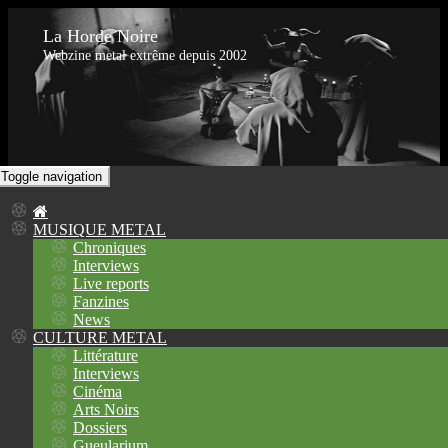
La Horde Noire
Webzine metal extrême depuis 2002
Toggle navigation
MUSIQUE METAL
Chroniques
Interviews
Live reports
Fanzines
News
CULTURE METAL
Littérature
Interviews
Cinéma
Arts Noirs
Dossiers
Gueularium