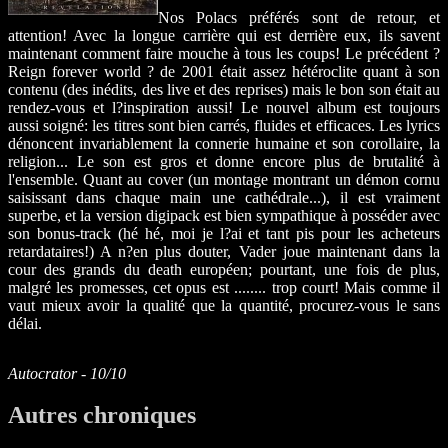
Nos Polacs préférés sont de retour, et
attention! Avec la longue carrière qui est derrière eux, ils savent
maintenant comment faire mouche à tous les coups! Le précédent ?
Reign forever world ? de 2001 était assez hétéroclite quant à son
contenu (des inédits, des live et des reprises) mais le bon son était au
rendez-vous et l?inspiration aussi! Le nouvel album est toujours
aussi soigné: les titres sont bien carrés, fluides et efficaces. Les lyrics
dénoncent invariablement la connerie humaine et son corollaire, la
religion... Le son est gros et donne encore plus de brutalité à
l'ensemble. Quant au cover (un montage montrant un démon cornu
saisissant dans chaque main une cathédrale...), il est vraiment
superbe, et la version digipack est bien sympathique à posséder avec
son bonus-track (hé hé, moi je l?ai et tant pis pour les acheteurs
retardataires!) A n?en plus douter, Vader joue maintenant dans la
cour des grands du death européen; pourtant, une fois de plus,
malgré les promesses, cet opus est ........ trop court! Mais comme il
vaut mieux avoir la qualité que la quantité, procurez-vous le sans
délai.
Autocrator - 10/10
Autres chroniques