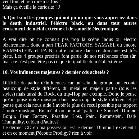
veut tout et rien dire à la fois !
Mais ça éveille la curiosité ! J
9. Quel sont les groupes qui ont pu ou que vous appréciez dans
le death industriel, l'éléctro black, ou dans tout autres
croisement de métal extréme et de sonorité électronique.
A vrai dire on ne connait pas trop la scène Indus ou electro
bizarrement... donc a part FEAR FACTORY, SAMAEL ou encore
RAMMSTEIN et PAIN, notre culture dans ce domaine est très
plate. Les 4 groupes précités font partie de nos références c'est sûr,
mais ce n'est peut être pas ce que tu qualifie de métal extrème...
10. Vos influences majeures ? dernier cds achetés ?
Difficile de parler d?influences car au sein du groupe ont écoute
beaucoup de style différent, du métal en majeur partie (tous les
styles) mais aussi du Rock, du trip-Hop par exemple. Donc je pense
qu?on puise notre musique dans beaucoup de style différent et je
pense que cela nous aide à avoir le plus de recul possible par rapport
à notre musique. En métal on pourrait parler de Samael, Dimmu
Borgir, Fear Factory, Paradise Lost, Pain, Rammstein, Dark
Tranquility, et bien d?autres?
Le dernier CD en ma possession est le dernier Dimmu ! excellent !
et en ce moment j?écoute Prodigy? rien à voir !