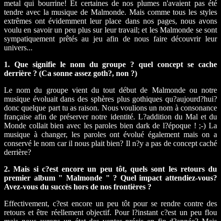
metal qui bourrine! Et certaines de nos plumes n'avaient pas été
tendre avec la musique de Malmonde. Mais comme tous les styles
extrêmes ont évidemment leur place dans nos pages, nous avons
voulu en savoir un peu plus sur leur travail; et les Malmonde se sont
sympatiquement prêtés au jeu afin de nous faire découvrir leur
univers...
1. Que signifie le nom du groupe ? quel concept se cache
derrière ? (Ca sonne assez goth?, non ?)
Le nom du groupe vient du tout début de Malmonde ou notre
musique évoluait dans des sphères plus gothiques qu?aujourd?hui?
donc quelque part tu as raison. Nous voulions un nom à consonance
française afin de préserver notre identité. L?addition du Mal et du
Monde collait bien avec les paroles bien dark de l?époque ! ;-) La
musique à changer, les paroles ont évolué également mais on a
conservé le nom car il nous plait bien? Il n?y a pas de concept caché
derrière?
2. Mais si c?est encore un peu tôt, quels sont les retours du
premier album " Malmonde " ? Quel impact attendiez-vous?
Avez-vous du succès hors de nos frontières ?
Effectivement, c?est encore un peu tôt pour se rendre contre des
retours et être réellement objectif. Pour l?instant c?est un peu flou