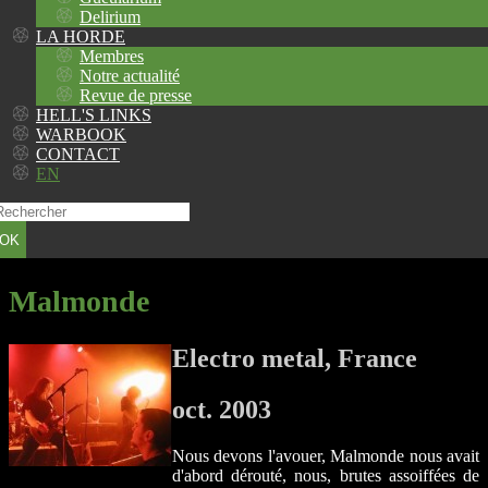
Delirium
LA HORDE
Membres
Notre actualité
Revue de presse
HELL'S LINKS
WARBOOK
CONTACT
EN
OK
Malmonde
Electro metal, France
oct. 2003
Nous devons l'avouer, Malmonde nous avait
d'abord dérouté, nous, brutes assoiffées de