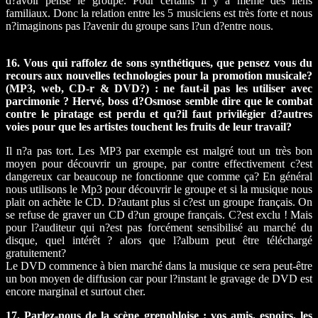
d?avoir pensé le groupe. Pour certains il y a même des liens
familiaux. Donc la relation entre les 5 musiciens est très forte et nous
n?imaginons pas l?avenir du groupe sans l?un d?entre nous.
16. Vous qui raffolez de sons synthétiques, que pensez vous du
recours aux nouvelles technologies pour la promotion musicale?
(MP3, web, CD-r & DVD?) : ne faut-il pas les utiliser avec
parcimonie ? Hervé, boss d?Osmose semble dire que le combat
contre le piratage est perdu et qu?il faut privilégier d?autres
voies pour que les artistes touchent les fruits de leur travail?
Il n?a pas tort. Les MP3 par exemple est malgré tout un très bon
moyen pour découvrir un groupe, par contre effectivement c?est
dangereux car beaucoup ne fonctionne que comme ça? En général
nous utilisons le Mp3 pour découvrir le groupe et si la musique nous
plait on achète le CD. D?autant plus si c?est un groupe français. On
se refuse de graver un CD d?un groupe français. C?est exclu ! Mais
pour l?auditeur qui n?est pas forcément sensibilisé au marché du
disque, quel intérêt ? alors que l?album peut être téléchargé
gratuitement?
Le DVD commence à bien marché dans la musique ce sera peut-être
un bon moyen de diffusion car pour l?instant le gravage de DVD est
encore marginal et surtout cher.
17. Parlez-nous de la scène grenobloise : vos amis, espoirs, les