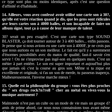
ce type sont plus ou moins identiques, après c'est une question
d'affinité et d'habitude.
14. Ailleurs, vous avez confessé avoir utilisé une carte son à 30?,
qu'elle est votre réaction quand je dis, que les gens sont ridicules
ave leurs cartes son à 4000 balles, et son incapable de faire un
album signé, tout ça à cause de leur manque de talent
.
30? serait un peu exagéré. C'est une carte son type SOUND
BLASTER, ça doit tourner autour de 3 à 400 balles... enfin passons.
Je pense que si nous avions eu une carte son à 4000F, je ne crois pas
que nous aurions eu un son meilleur. Le fait est qu'il y a suremment
d'énormes possibilités avec du matos de qualité, faut-il savoir s'en
servir ! On ne s'improvise pas ingé-son en quelques mois. C'est un
métier à part entière. Le son est super important et aujoud'hui plus
que jamais où c'est la course au gros son. Même si ta zique est
excelllente et originale, si t'as un son de merde, tu passeras inaperçu.
Malheureusement, l'inverse marche mieux !
15. Quelle est la philosophie du groupe : vous êtes plus proches
du " sex drugs rock?n?roll " cher au métal ou vivez-vous la
musique autrement ?
Malmonde n?est pas un culte ou un mode de vie mais un groupe d?
amis de prime abord, car nous nous connaissions tous avant même