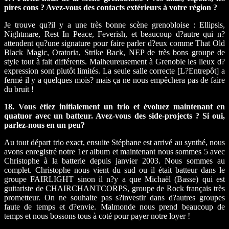
pires cons ? Avez-vous des contacts extérieurs à votre région ?
Je trouve qu?il y a une très bonne scène grenobloise : Ellipsis,
Nightmare, Rest In Peace, Feverish, et beaucoup d?autre qui n?
attendent qu?une signature pour faire parler d?eux comme That Old
Black Magic, Oratoria, Strike Back, NEP de très bons groupe de
style tout à fait différents. Malheureusement à Grenoble les lieux d?
expression sont plutôt limités. La seule salle correcte [L?Entrepôt] a
fermé il y a quelques mois? mais ça ne nous empêchera pas de faire
du bruit !
18. Vous étiez initialement un trio et évoluez maintenant en
quatuor avec un batteur. Avez-vous des side-projects ? Si oui,
parlez-nous en un peu?
Au tout départ trio exact, ensuite Stéphane est arrivé au synthé, nous
avons enregistré notre 1er album et maintenant nous sommes 5 avec
Christophe à la batterie depuis janvier 2003. Nous sommes au
complet. Christophe nous vient du sud ou il était batteur dans le
groupe FAIRLIGHT sinon il n?y a que Michaël (Basse) qui est
guitariste de CHAIRCHANTCORPS, groupe de Rock français très
prometteur. On ne souhaite pas s?investir dans d?autres groupes
faute de temps et d?envie. Malmonde nous prend beaucoup de
temps et nous bossons tous à coté pour payer notre loyer !