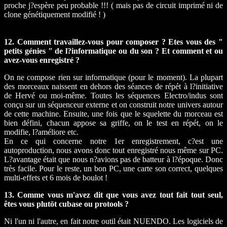
proche j?espère peu probable !!! ( mais pas de circuit imprimé ni de
clone génétiquement modifié ! )
12. Comment travaillez-vous pour composer ? Etes vous des "
petits génies " de l?informatique ou du son ? Et comment et ou
avez-vous enregistré ?
On ne compose rien sur informatique (pour le moment). La plupart
des morceaux naissent en dehors des séances de répét à l?initiative
de Hervé ou moi-même. Toutes les séquences Electro/indus sont
conçu sur un séquenceur externe et on construit notre univers autour
de cette machine. Ensuite, une fois que le squelette du morceau est
bien défini, chacun appose sa griffe, on le test en répét, on le
modifie, l?améliore etc.
En ce qui concerne notre 1er enregistrement, c?est une
autoproduction, nous avons donc tout enregistré nous même sur PC.
L?avantage était que nous n?avions pas de batteur à l?époque. Donc
très facile. Pour le reste, un bon PC, une carte son correct, quelques
multi-effets et 6 mois de boulot !
13. Comme vous m'avez dit que vous avez tout fait tout seul,
êtes vous plutöt cubase ou protools ?
Ni l'un ni l'autre, en fait notre outil était NUENDO. Les logiciels de