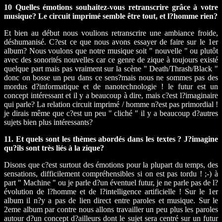
10 Quelles émotions souhaitez-vous retranscrire grâce à votre
musique? Le circuit imprimé semble être tout, et l?homme rien?
Et bien au début nous voulions retranscrire une ambiance froide,
déshumanisé. C?est ce que nous avons essayer de faire sur le 1er
album? Nous voulons que notre musique soit " nouvelle " ou plutôt
avec des sonorités nouvelles car ce genre de zique à toujours existé
quelque part mais pas vraiment sur la scène " Death/Thrash/Black "
donc on bosse un peu dans ce sens?mais nous ne sommes pas des
mordus d?informatique et de nanotechnologie ! le futur est un
concept intéressant et il y a beaucoup à dire, mais c?est l?imaginaire
qui parle? La relation circuit imprimé / homme n?est pas primordial !
je dirais même que c?est un peu " cliché " il y a beaucoup d?autres
sujets bien plus intéressants?
11. Et quels sont les thèmes abordés dans les textes ? J?imagine
qu?ils sont très liés à la zique?
Disons que c?est surtout des émotions pour la plupart du temps, des
sensations, difficilement compréhensibles si on est pas tordu ! ;-) à
part " Machine " ou je parle d?un éventuel futur, je ne parle pas de l?
évolution de l?homme et de l?intelligence artificielle ! Sur le 1er
album il n?y a pas de lien direct entre paroles et musique. Sur le
2eme album par contre nous allons travailler un peu plus les paroles
autour d?un concept d?ailleurs dont le sujet sera centré sur un futur