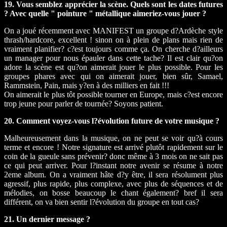
19. Vous semblez apprécier la scène. Quels sont les dates futures
? Avec quelle " pointure " métallique aimeriez-vous jouer ?
On a joué récemment avec MANIFEST un groupe d?Ardèche style
thrash/hardcore, excellent ! sinon on à plein de plans mais rien de
vraiment planifier? c?est toujours comme ça. On cherche d?ailleurs
un manager pour nous épauler dans cette tache? Il est clair qu?on
adore la scène est qu?on aimerait jouer le plus possible. Pour les
groupes phares avec qui on aimerait jouer, bien sûr, Samael,
Rammstein, Pain, mais y?en à des milliers en fait !!!
On aimerait le plus tôt possible tourner en Europe, mais c?est encore
trop jeune pour parler de tournée? Soyons patient.
20. Comment voyez-vous l?évolution future de votre musique ?
Malheureusement dans la musique, on ne peut se voir qu?à cours
terme et encore ! Notre signature est arrivé plutôt rapidement sur le
coin de la gueule sans prévenir? donc même à 3 mois on ne sait pas
ce qui peut arriver. Pour l?instant notre avenir se résume à notre
2eme album. On a vraiment hâte d?y être, il sera résolument plus
agressif, plus rapide, plus complexe, avec plus de séquences et de
mélodies, on bosse beaucoup le chant également? bref il sera
différent, on va bien sentir l?évolution du groupe en tout cas?
21. Un dernier message ?