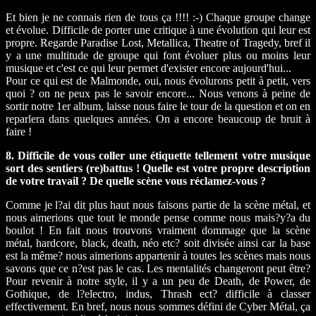
Et bien je ne connais rien de tous ça !!!! :-) Chaque groupe change
et évolue. Difficile de porter une critique à une évolution qui leur est
propre. Regarde Paradise Lost, Metallica, Theatre of Tragedy, bref il
y a une multitude de groupe qui font évoluer plus ou moins leur
musique et c'est ce qui leur permet d'exister encore aujourd'hui...
Pour ce qui est de Malmonde, oui, nous évolurons petit à petit, vers
quoi ? on ne peux pas le savoir encore... Nous venons à peine de
sortir notre 1er album, laisse nous faire le tour de la question et on en
reparlera dans quelques années. On a encore beaucoup de bruit à
faire !
8. Difficile de vous coller une étiquette tellement votre musique
sort des sentiers (re)battus ! Quelle est votre propre description
de votre travail ? De quelle scène vous réclamez-vous ?
Comme je l?ai dit plus haut nous faisons partie de la scène métal, et
nous aimerions que tout le monde pense comme nous mais?y?a du
boulot ! En fait nous trouvons vraiment dommage que la scène
métal, hardcore, black, death, néo etc? soit divisée ainsi car la base
est la même? nous aimerions appartenir à toutes les scènes mais nous
savons que ce n?est pas le cas. Les mentalités changeront peut être?
Pour revenir à notre style, il y a un peu de Death, de Power, de
Gothique, de l?electro, indus, Thrash ect? difficile à classer
effectivement. En bref, nous nous sommes défini de Cyber Métal, ça