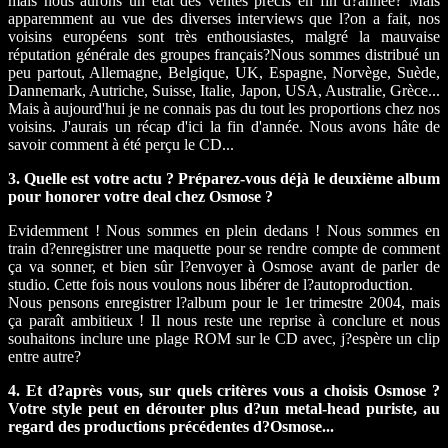
mais nous aurons un état des ventes précis en fin d?année? Mais
apparemment au vue des diverses interviews que l?on a fait, nos
voisins européens sont très enthousiastes, malgré la mauvaise
réputation générale des groupes français?Nous sommes distribué un
peu partout, Allemagne, Belgique, UK, Espagne, Norvège, Suède,
Dannemark, Autriche, Suisse, Italie, Japon, USA, Australie, Grèce...
Mais à aujourd'hui je ne connais pas du tout les proportions chez nos
voisins. J'aurais un récap d'ici la fin d'année. Nous avons hâte de
savoir comment à été perçu le CD...
3. Quelle est votre actu ? Préparez-vous déjà le deuxième album
pour honorer votre deal chez Osmose ?
Evidemment ! Nous sommes en plein dedans ! Nous sommes en
train d?enregistrer une maquette pour se rendre compte de comment
ça va sonner, et bien sûr l?envoyer à Osmose avant de parler de
studio. Cette fois nous voulons nous libérer de l?autoproduction.
Nous pensons enregistrer l?album pour le 1er trimestre 2004, mais
ça paraît ambitieux ! Il nous reste une reprise à conclure et nous
souhaitons inclure une plage ROM sur le CD avec, j?espère un clip
entre autre?
4. Et d?après vous, sur quels critères vous a choisis Osmose ?
Votre style peut en dérouter plus d?un metal-head puriste, au
regard des productions précédentes d?Osmose...