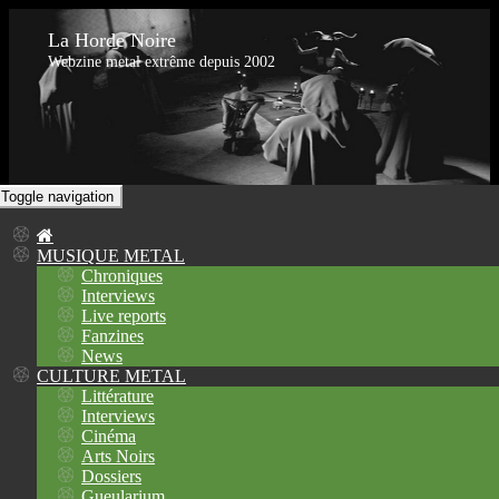
La Horde Noire
Webzine metal extrême depuis 2002
Toggle navigation
MUSIQUE METAL
Chroniques
Interviews
Live reports
Fanzines
News
CULTURE METAL
Littérature
Interviews
Cinéma
Arts Noirs
Dossiers
Gueularium