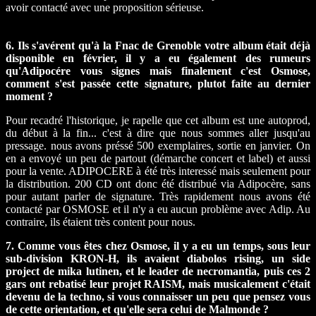
avoir contacté avec une proposition sérieuse.
6. Ils s'avérent qu'à la Fnac de Grenoble votre album était déjà
disponible en février, il y a eu également des rumeurs
qu'Adipocére vous signes mais finalement c'est Osmose,
comment s'est passée cette signature, plutot faite au dernier
moment ?
Pour recadré l'historique, je rapelle que cet album est une autoprod,
du début à la fin... c'est à dire que nous sommes aller jusqu'au
pressage. nous avons préssé 500 exemplaires, sortie en janvier. On
en a envoyé un peu de partout (démarche concert et label) et aussi
pour la vente. ADIPOCERE à été très interessé mais seulement pour
la distribution. 200 CD ont donc été distribué via Adipocère, sans
pour autant parler de signature. Très rapidement nous avons été
contacté par OSMOSE et il n'y a eu aucun problème avec Adip. Au
contraire, ils étaient très content pour nous.
7. Comme vous êtes chez Osmose, il y a eu un temps, sous leur
sub-division KRON-H, ils avaient diabolos rising, un side
project de mika lutinen, et le leader de necromantia, puis ces 2
gars ont rebatisé leur projet RAISM, mais musicalement c'était
devenu de la techno, si vous connaisser un peu que pensez vous
de cette orientation, et qu'elle sera celui de Malmonde ?