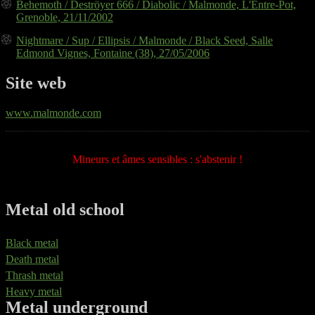
Behemoth / Deströyer 666 / Diabolic / Malmonde, L'Entre-Pot,
Grenoble, 21/11/2002
Nightmare / Sup / Ellipsis / Malmonde / Black Seed, Salle
Edmond Vignes, Fontaine (38), 27/05/2006
Site web
www.malmonde.com
Mineurs et âmes sensibles : s'abstenir !
Metal old school
Black metal
Death metal
Thrash metal
Heavy metal
Metal underground