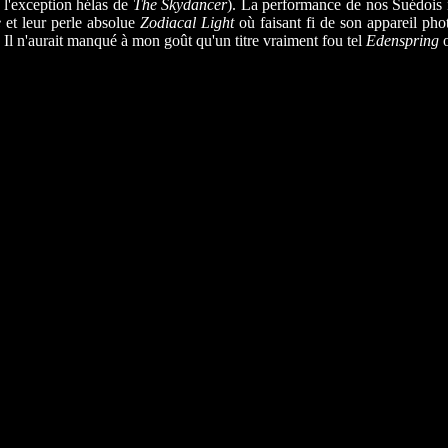
 l'exception hélas de
The Skydancer
). La performance de nos Suédois ne
e
et leur perle absolue
Zodiacal Light
où faisant fi de son appareil phot
. Il n'aurait manqué à mon goût qu'un titre vraiment fou tel
Edenspring