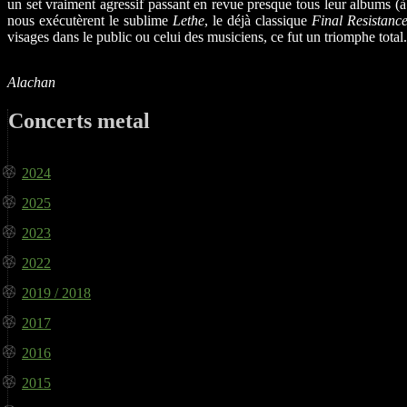
un set vraiment agressif passant en revue presque tous leur albums (à
nous exécutèrent le sublime
Lethe
, le déjà classique
Final Resistanc
visages dans le public ou celui des musiciens, ce fut un triomphe total
Alachan
Concerts metal
2024
2025
2023
2022
2019 / 2018
2017
2016
2015