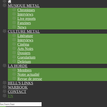
MUSIQUE METAL
Chroniques
Interviews
Live reports
Fanzines
News
CULTURE METAL
Littérature
Interviews
Cinéma
Arts Noirs
Dossiers
Gueularium
Delirium
LA HORDE
Membres
Notre actualité
Revue de presse
HELL'S LINKS
WARBOOK
CONTACT
EN