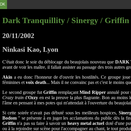
OK
Dark Tranquillity / Sinergy / Griffin
20/11/2002
Ninkasi Kao, Lyon
C'était donc le soir du déblocage du beaujolais nouveau que
DARK 
avant de voir les maître, il fallait assister au passage des trois autres
Akin
a eu donc l'honneur de d'ouvrir les hostilités. Ce groupe jou
féminines et
voix death
... Mais il ne convainc pas et c'est le moins q
Le second groupe fut
Griffin
remplaçant
Mind Ripper
annulé pour 
Crazy train
d'
Ozzy
en est la preuve la plus flagrante. Bon au moins l
l'âme en pensant à mes potes qui m'attendait à l'ouverture du beaujolai
Si cette soirée n'avait pas débuté sous les meilleurs hospices,
Siner
Bodom
" se présente à en juger les acclamations du public dès la fi
Griffin
n'a pas su faire à savoir un
heavy metal actuel
doté d'une put
ou à la rejoindre sur scène pour l'accompagner au chant, le tout produi