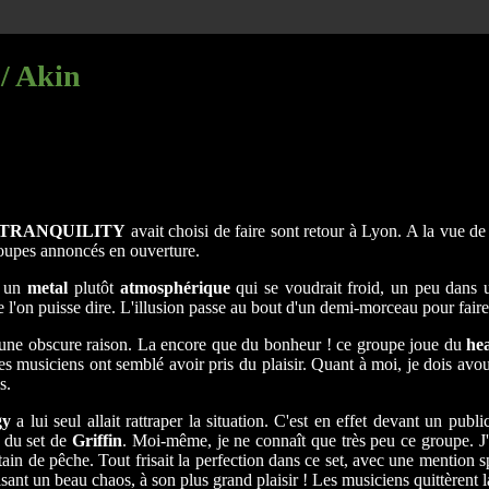
 / Akin
TRANQUILITY
avait choisi de faire sont retour à Lyon. A la vue de l
 groupes annoncés en ouverture.
e un
metal
plutôt
atmosphérique
qui se voudrait froid, un peu dans 
ue l'on puisse dire. L'illusion passe au bout d'un demi-morceau pour fai
une obscure raison. La encore que du bonheur ! ce groupe joue du
he
es musiciens ont semblé avoir pris du plaisir. Quant à moi, je dois avo
s.
gy
a lui seul allait rattraper la situation. C'est en effet devant un pub
n du set de
Griffin
. Moi-même, je ne connaît que très peu ce groupe. J'a
ain de pêche. Tout frisait la perfection dans ce set, avec une mention spé
sant un beau chaos, à son plus grand plaisir ! Les musiciens quittèrent l