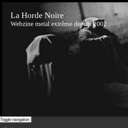
La Horde Noire
Webzine metal extrême depuis 2002
Toggle navigation