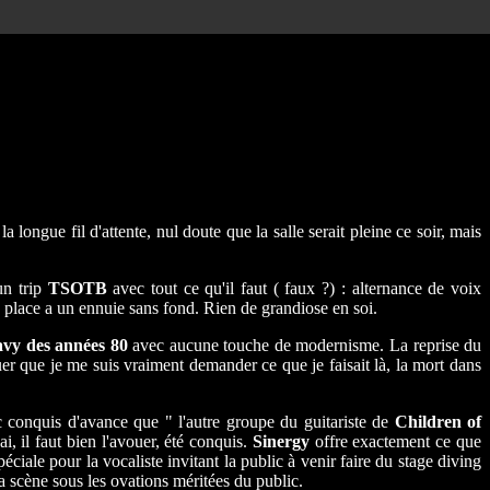
a longue fil d'attente, nul doute que la salle serait pleine ce soir, mais
un trip
TSOTB
avec tout ce qu'il faut ( faux ?) : alternance de voix
re place a un ennuie sans fond. Rien de grandiose en soi.
avy des années 80
avec aucune touche de modernisme. La reprise du
uer que je me suis vraiment demander ce que je faisait là, la mort dans
lic conquis d'avance que " l'autre groupe du guitariste de
Children of
i, il faut bien l'avouer, été conquis.
Sinergy
offre exactement ce que
ciale pour la vocaliste invitant la public à venir faire du stage diving
a scène sous les ovations méritées du public.