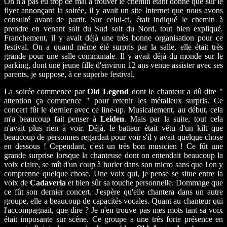
On n'a pas eu trop de mal à trouver le chemin étant donné que sur le
flyer annonçant la soirée, il y avait un site Internet que nous avons
consulté avant de partir. Sur celui-ci, était indiqué le chemin à
prendre en venant soit du Sud soit du Nord, tout bien expliqué.
Franchement, il y avait déjà une très bonne organisation pour ce
festival. On a quand même été surpris par la salle, elle était très
grande pour une salle communale. Il y avait déjà du monde sur le
parking, dont une jeune fille d'environ 12 ans venue assister avec ses
parents, je suppose, à ce superbe festival.
La soirée commence par
Old Legend
dont le chanteur a dû dire "
attention ça commence " pour retenir les métalleux surpris. Ce
concert fût le dernier avec ce line-up. Musicalement, au début, cela
m'a beaucoup fait penser à
Leiden
. Mais par la suite, tout cela
n'avait plus rien à voir. Déjà, le batteur était vêtu d'un kilt que
beaucoup de personnes regardait pour voir s'il y avait quelque chose
en dessous ! Cependant, c'est un très bon musicien ! Ce fût une
grande surprise lorsque la chanteuse dont on entendait beaucoup la
voix claire, se mît d'un coup à hurler dans son micro sans que l'on y
comprenne quelque chose. Une voix qui, je pense se situe entre la
voix de
Cadaveria
et bien sûr sa touche personnelle. Dommage que
ce fût son dernier concert. J'espère qu'elle chantera dans un autre
groupe, elle a beaucoup de capacités vocales. Quant au chanteur qui
l'accompagnait, que dire ? Je n'en trouve pas mes mots tant sa voix
était imposante sur scène. Ce groupe a une très forte présence en