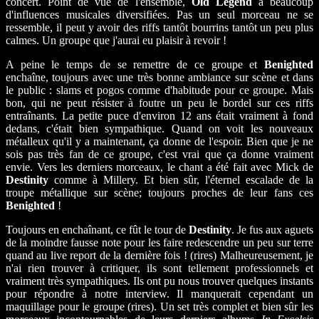
concert. Point de vue de l'ensemble,
Old Legend
a beaucoup
d'influences musicales diversifiées. Pas un seul morceau ne se
ressemble, il peut y avoir des riffs tantôt bourrins tantôt un peu plus
calmes. Un groupe que j'aurai eu plaisir à revoir !
A peine le temps de se remettre de ce groupe et
Benighted
enchaîne, toujours avec une très bonne ambiance sur scène et dans
le public : slams et pogos comme d'habitude pour ce groupe. Mais
bon, qui ne peut résister à foutre un peu le bordel sur ces riffs
entraînants. La petite puce d'environ 12 ans était vraiment à fond
dedans, c'était bien sympathique. Quand on voit les nouveaux
métalleux qu'il y a maintenant, ça donne de l'espoir. Bien que je ne
sois pas très fan de ce groupe, c'est vrai que ça donne vraiment
envie. Vers les derniers morceaux, le chant a été fait avec Mick de
Destinity
comme à Millery. Et bien sûr, l'éternel escalade de la
troupe métallique sur scène; toujours proches de leur fans ces
Benighted
!
Toujours en enchaînant, ce fût le tour de
Destinity
. Je fus aux aguets
de la moindre fausse note pour les faire redescendre un peu sur terre
quand au live report de la dernière fois ! (rires) Malheureusement, je
n'ai rien trouver à critiquer, ils sont tellement professionnels et
vraiment très sympathiques. Ils ont pu nous trouver quelques instants
pour répondre à notre interview. Il manquerait cependant un
maquillage pour le groupe (rires). Un set très complet et bien sûr les