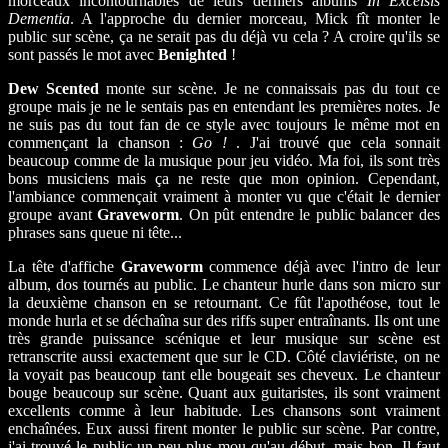
morceaux incontournables de leurs derniers albums
In Excelsis
Dementia
. A l'approche du dernier morceau, Mick fît monter le
public sur scène, ça ne serait pas du déjà vu cela ? A croire qu'ils se
sont passés le mot avec
Benighted
!
Dew Scented
monte sur scène. Je ne connaissais pas du tout ce
groupe mais je ne le sentais pas en entendant les premières notes. Je
ne suis pas du tout fan de ce style avec toujours le même mot en
commençant la chanson :
Go !
. J'ai trouvé que cela sonnait
beaucoup comme de la musique pour jeu vidéo. Ma foi, ils sont très
bons musiciens mais ça ne reste que mon opinion. Cependant,
l'ambiance commençait vraiment à monter vu que c'était le dernier
groupe avant
Graveworm
. On pût entendre le public balancer des
phrases sans queue ni tête...
La tête d'affiche
Graveworm
commence déjà avec l'intro de leur
album, dos tournés au public. Le chanteur hurle dans son micro sur
la deuxième chanson en se retournant. Ce fût l'apothéose, tout le
monde hurla et se déchaîna sur des riffs super entraînants. Ils ont une
très grande puissance scénique et leur musique sur scène est
retranscrite aussi exactement que sur le CD. Côté claviériste, on ne
la voyait pas beaucoup tant elle bougeait ses cheveux. Le chanteur
bouge beaucoup sur scène. Quant aux guitaristes, ils sont vraiment
excellents comme à leur habitude. Les chansons sont vraiment
enchaînées. Eux aussi firent monter le public sur scène. Par contre,
j'ai trouvé le public un peu plus mou qu'au début, mais bon. Il faut