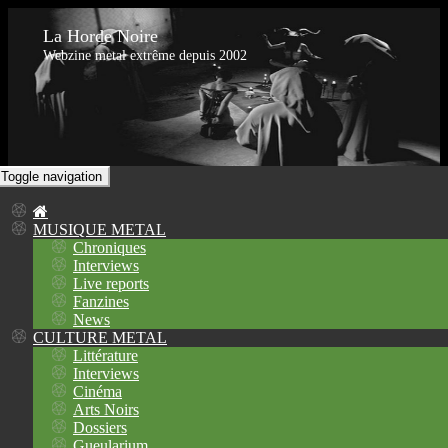
La Horde Noire
Webzine metal extrême depuis 2002
Toggle navigation
MUSIQUE METAL
Chroniques
Interviews
Live reports
Fanzines
News
CULTURE METAL
Littérature
Interviews
Cinéma
Arts Noirs
Dossiers
Gueularium