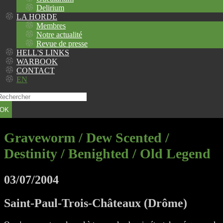
Delirium
LA HORDE
Membres
Notre actualité
Revue de presse
HELL'S LINKS
WARBOOK
CONTACT
EN
OK
Graveworm / Dew Scented /
Destinity / Benighted / Old Legend
03/07/2004
Saint-Paul-Trois-Châteaux (Drôme)