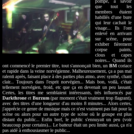
pompe, à savoir
que tout les
membres étaient
habillés d'une bure
qui leur cachait le
visage... Ils l'ont
enlevé en arrivant
sur scène, pour
exhiber fièrement
corpse paints,
clous et capes
noires... Quand ils
ont commencé le premier titre, tout s'annonçait bien, un
BM
coriace
et rapide dans la veine norvégienne. Malheureusement, ça a pas mal
ralenti après, faisant place à des parties plus atmo, avec synthé, chant
clair... Toujours dans l'esprit norvégien... Mais bon, voilà, c'était
tellement norvégien, froid, etc que ça en devenait un peu lassant.
Certes, les titres me semblaient intéressants, très influencés par
Darkthrone
et
Burzum
(par moment c'était vraiment trop flagrant),
avec des titres d'une longueur d'au moins 8 minutes... Alors certes,
j'apprécie ce genre de musique mais ce n'est vraiment pas fait pour la
scène ou alors pour un autre type de scène où le groupe est plus
distant du public... Enfin bref, le public s'ennuyait un peu (voir
beaucoup pour certains)... Le batteur était un peu limite aussi, ça n'a
pas aidé à enthousiasmer le public...