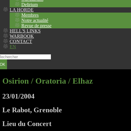
Delirium
LA HORDE
Membres
Notre actualité
Revue de presse
HELL'S LINKS
WARBOOK
CONTACT
EN
OK
Osirion / Oratoria / Elhaz
23/01/2004
Le Rabot, Grenoble
Lieu du Concert