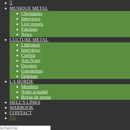
MUSIQUE METAL
Chroniques
Interviews
Live reports
Fanzines
News
CULTURE METAL
Littérature
Interviews
Cinéma
Arts Noirs
Dossiers
Gueularium
Delirium
LA HORDE
Membres
Notre actualité
Revue de presse
HELL'S LINKS
WARBOOK
CONTACT
EN