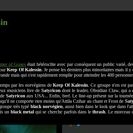
sin
mer of Gones
était hétéroclite avec par conséquent un public varié, d
pour
Keep Of Kalessin
. Je pense les derniers plus minoritaires mais il
rande mais qui s'est rapidement remplie pour atteindre les 400 personnes
 temps par les norvégiens de
Keep Of Kalessin
. Ce groupe n'en est pa
eux musiciens live de
Satyricon
dont le leader, Obsidian Claw, qui a
e de
Satyricon
aux USA... Enfin, bref. Le line-up présent sur la tournée 
qu'il ne comporte rien moins qu'Attila Czihar au chant et Frost de
Sat
roupe très typé
black norvégien
, aussi bien dans le look que dans l'a
is un
black metal
qui se cherche parfois dans le
thrash
. Le morceau d