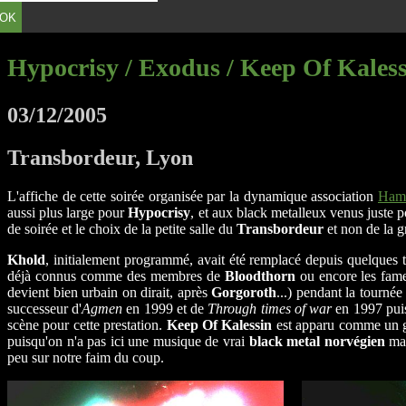
OK
Hypocrisy / Exodus / Keep Of Kales
03/12/2005
Transbordeur, Lyon
L'affiche de cette soirée organisée par la dynamique association
Ham
aussi plus large pour
Hypocrisy
, et aux black metalleux venus juste 
de soirée et le choix de la petite salle du
Transbordeur
et non de la g
Khold
, initialement programmé, avait été remplacé depuis quelques
déjà connus comme des membres de
Bloodthorn
ou encore les fam
devient bien urbain on dirait, après
Gorgoroth
...) pendant la tourné
successeur d'
Agmen
en 1999 et de
Through times of war
en 1997 puis
scène pour cette prestation.
Keep Of Kalessin
est apparu comme un g
puisqu'on n'a pas ici une musique de vrai
black metal norvégien
ma
peu sur notre faim du coup.