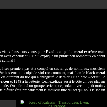
es vieux thrasheurs venus pour
Exodus
au public
metal extrême
mais
 y en avait cependant. Ce qui explique un public peu nombreux en début
 au final !
s à ses premiers pas et a compté en ses rangs de nombreux musiciens
 été bassement inculpé de viol (no comment, mais bon le
black metal
est différent du trio qui a enregistré le dernier EP en date
Reclaim
, le
yricon
et
1349
à la batterie. Ceci explique aussi le côté un peu plat sur
ttitude. On a droit à un groupe sérieux, cependant avec un petit moins,
e clôture était probablement le meilleur titre du set qui nous laisse un