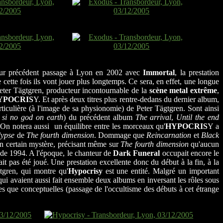
 leur précédent passage à Lyon en 2002 avec
Immortal
, la prestation
 cette fois ils vont jouer plus longtemps. Ce sera, en effet, une longue
Peter Tägtgren, producteur incontournable de la
scène metal extrême
,
YPOCRIS
Y. Et après deux titres plus rentre-dedans du dernier album,
rticulière (à l'image de sa physionomie) de Peter Tägtgren. Sont ainsi
 si no god on earth
) du précédent album
The arrival
,
Until the end
n notera aussi un équilibre entre les morceaux qu'
HYPOCRIS
Y a
lypse
de
The fourth dimension
. Dommage que
Reincarnation
et
Black
un certain mystère, précisant même sur
The fourth dimension
qu'aucun
de 1994. A l'époque, le chanteur de
Dark Funeral
occupait encore le
'ait pas été joué. Une prestation excellente donc du début à la fin, à la
gren, qui montre qu'
Hypocrisy
est une entité. Malgré un important
ui avaient aussi fait ensemble deux albums en inversant les rôles sous
les que conceptuelles (passage de l'occultisme des débuts à cet étrange