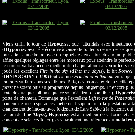
Viens enfin le tour de
Hypocrisy
, que j'attendais avec impatienc
d'
Hypocrisy
avait été écourtée à cause de fouteurs de merde, ce que ra
prestation d'une heure avec un rappel de deux titres devant un publi
affine quelques réglages entre les morceaux pour atteindre la perfecti
le combo va balancer le meilleur de chaque album à savoir leurs excel
joués les excellent
Fire in the sky
(d'
Into the abyss
), le hit
Roswell
d'
HYPOCRIS
Y (1999) tout comme
Fractured millenium
en rappel 
toujours su faire dans ses albums. Puis, des morceaux de la vieille é
forest
ne soient plus au programme depuis longtemps. Et encore plus
texte de quelques albums que ce soit n'étaient disponibles),
Hypocris
poste de chanteur. Dommage que l'excellent
Left to rot
de
Penetralia
hauteur de mes espérances, nettement supérieure à la prestation à la
changement de line-up avec le départ de Lars Szöke à la batterie, qui
le nom de
The Abyss
),
Hypocrisy
est au meilleur de sa forme et a v
concept de science-fiction), c'est vraiment une référence du
metal ex