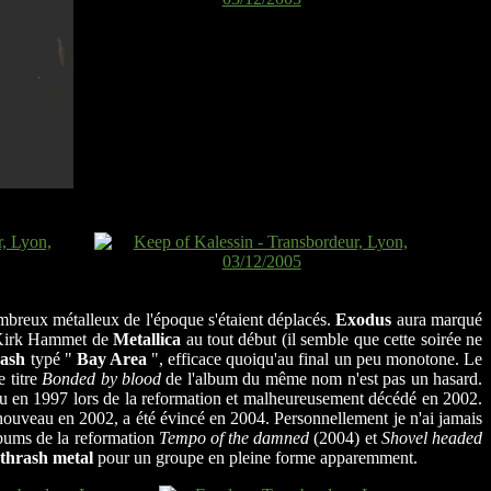
mbreux métalleux de l'époque s'étaient déplacés.
Exodus
aura marqué
Kirk Hammet de
Metallica
au tout début (il semble que cette soirée ne
rash
typé "
Bay Area
", efficace quoiqu'au final un peu monotone. Le
 titre
Bonded by blood
de l'album du même nom n'est pas un hasard.
venu en 1997 lors de la reformation et malheureusement décédé en 2002.
à nouveau en 2002, a été évincé en 2004. Personnellement je n'ai jamais
albums de la reformation
Tempo of the damned
(2004) et
Shovel headed
thrash metal
pour un groupe en pleine forme apparemment.