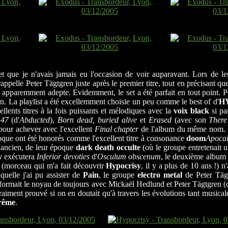
e et que je n'avais jamais eu l'occasion de voir auparavant. Lors de
ppelle Peter Tägtgren juste après le premier titre, tout en précisant que
c apparemment adepte. Evidemment, le set a été parfait en tout point. 
on. La playlist a été excellemment choisie un peu comme le best of d'
H
lents titres à la fois puissants et mélodiques avec la
voix black
si pa
 47
(d'
Abducted
),
Born dead, buried alive
et
Erased
(avec son
There
pour achever avec l'excellent
Final chapter
de l'album du même nom. O
poque ont été honorés comme l'excellent titre à consonance
doom
Apoca
 ancien, de leur époque
dark death occulte
(où le groupe entretenait 
y
exécutera
Inferior devoties
d'
Osculum obscenum
, le deuxième album 
(morceau qui m'a fait découvrir
Hypocrisy
, il y a plus de 10 ans !) n
quelle j'ai pu assister de
Pain
, le groupe
electro metal
de Peter Tägt
 formait le noyau de toujours avec Mickaël Hedlund et Peter Tägtgren (q
raiment prouvé si on en doutait qu'à travers les évolutions tant musica
trême
.