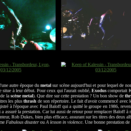
 d'une autre époque du
metal
sur scène aujourd'hui et pour lequel de no
 situe à leur début. Pour ceux qui l'aurait oublié,
Exodus
comportait 
 de la
scène metal
). Que dire sur cette prestation ? Un bon show de
th
itres les plus
thrash
de son répertoire. Le fait d'avoir commencé avec le
nregistré à l'époque avec Paul Baloff qui a quitté le groupe en 1986, re
i a assuré la prestation. Car lui aussi de retour pour remplacer Baloff 
nteur, Rob Dukes, bien plus efficace, assurant sur les titres des deux 
me
Fabulous disaster
ou
A lesson in violence
. Une bonne prestation de