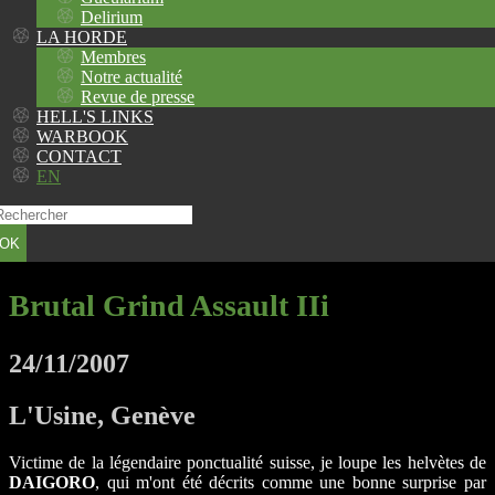
Delirium
LA HORDE
Membres
Notre actualité
Revue de presse
HELL'S LINKS
WARBOOK
CONTACT
EN
OK
Brutal Grind Assault IIi
24/11/2007
L'Usine, Genève
Victime de la légendaire ponctualité suisse, je loupe les helvètes de
DAIGORO
, qui m'ont été décrits comme une bonne surprise par