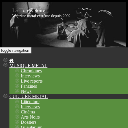
La Horde Noire
Webzine metal extrême depuis 2002
Toggle navigation
MUSIQUE METAL
Chroniques
Interviews
Live reports
Fanzines
News
CULTURE METAL
Littérature
Interviews
Cinéma
Arts Noirs
Dossiers
Gueularium