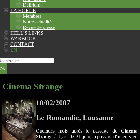
Delirium
LA HORDE
Membres
Notre actualité
Revue de presse
HELL'S LINKS
WARBOOK
CONTACT
EN
OK
Cinema Strange
10/02/2007
Le Romandie, Lausanne
Quelques mois après le passage de
Cinema
Strange
à Lyon le 21 juin, repassant d'ailleurs en