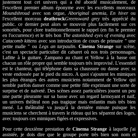
justement tout cet univers qui a été abordé musicalement, de
l'excellent premier album éponyme avec les excellents morceaux
Moundshroud
avec son orgue,
Aboriginal anemia
,
En hiver
ou
l'excellent morceau
deathrock
Greensward grey
très apprécié du
public. ce dernier peut alors se mouvoir plus facilement sur ces
sonorités, pour clore traditionnellement le rappel (en fin le premier
en l'occurrence) et le très bon
The astonished eyes of evening
avec
Catacomb kittens
avec son introduction de cours de primaire " une
petite malle " ou
Legs an tarpaulin
.
Cinema Strange
sur scène,
c'est un spectacle particulier dit cabaret où nos trois personnages,
Lafitte à la guitare, Zampano au chant et Yellow à la basse ont
chacun un rôle propre qui semble toujours très improvisé. L'essentiel
est le chanteur, qui téléphone dans sa chaussure ou danse avec sa
veste endossée par le pied du micro. A quoi s'ajoutent les mimiques
les plus étranges des autres musiciens notamment de Yellow qui
semble parfois danser comme une petite fille exprimant une sorte de
surprise et de naïveté. Des scènes assez particulières jouent un peu
une partie pleurante sur sa basse avec un regard larmoyant et naïf,
un univers théâtral non pas tragique mais enfantin mais très bien
mené. La théâtralité va jusqu'à la dernière minute puisque les
musiciens se cherchent à travers le rideau qui les séparent des loges,
avec toujours ces mimiques figées et expressives.
Pour cette deuxième prestation de
Cinema Strange
à laquelle j'ai
assistée, je dois dire que le groupe porte très bien son nom et