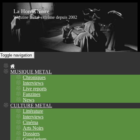
La Horde Noire
Webzine metal extrême depuis 2002
Toggle navigation
MUSIQUE METAL
Chroniques
Interviews
Live reports
Fanzines
News
CULTURE METAL
Littérature
Interviews
Cinéma
Arts Noirs
Dossiers
Gueularium