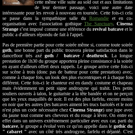
cette même ville suite au sold out et aux limitations
de leur dernier passage, voici une autre date
intéressante pour les revoir à nouveau en tournée. Cette fois-ci cela
se passe dans la sympathique salle du
Romandie
et en co-
organisation avec l'association gothique
The Sanctuary
.
Cinema
Strange
s''est imposé comme une référence du
revival batcave
et le
public a d'ailleurs répondu de fait à l'appel.
Pas de première partie pour cette soirée même si, comme toute soirée
goth
, une bonne part du public trouvera pleine satisfaction dans le
dancefloor très axé
goth / batcave / deathrock
. La longue
prestation de 1h30 du groupe apportera pleine consistance à la soirée
en ayant d'ailleurs offert deux rappels. Le groupe arrive cette fois-ci
sur scène à trois (donc pas de batteur pour cette prestation) avec,
comme à chaque fois, un look des plus excentriques et à chaque fois
différent. Cette fois-ci le chanteur est en dandy costume et chapeau
mais évidemment un petit signe androgyne qui trahit. Des petits
souliers ouverts à talon, le guitariste a la tête bandée et on ne perçoit
que les yeux maquillés de noir. Il est des plus farfelu, encore moins
en noir que les autres (les batcaves aiment les trucs bariolés et le noir
n'est plus un code nécessaire chez
Cinema Strange
) une jupe avec
du jaune tout comme ses cheveux et du rouge à lèvre. On entre en
effet dans un univers extrêmement particulier avec eux car, parti du
batcave
, le groupe a évolué vers ce qu'on appelle dans le
gothic du
" cabaret "
avec un côté très androgyne, farfelu et déjanté. C'est