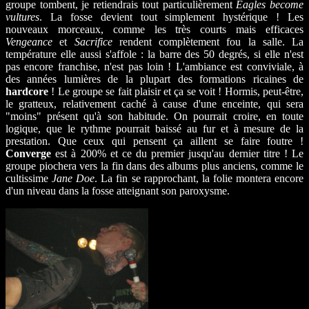
groupe tombent, je retiendrais tout particulièrement
Eagles become
vultures
. La fosse devient tout simplement hystérique ! Les
nouveaux morceaux, comme les très courts mais efficaces
Vengeance
et
Sacrifice
rendent complètement fou la salle. La
température elle aussi s'affole : la barre des 50 degrés, si elle n'est
pas encore franchise, n'est pas loin ! L'ambiance est conviviale, à
des années lumières de la plupart des formations ricaines de
hardcore
! Le groupe se fait plaisir et ça se voit ! Hormis, peut-être,
le gratteux, relativement caché à cause d'une enceinte, qui sera
"moins" présent qu'à son habitude. On pourrait croire, en toute
logique, que le rythme pourrait baissé au fur et à mesure de la
prestation. Que ceux qui pensent ça aillent se faire foutre !
Converge
est à 200% et ce du premier jusqu'au dernier titre ! Le
groupe piochera vers la fin dans des albums plus anciens, comme le
cultissime
Jane Doe
. La fin se rapprochant, la folie montera encore
d'un niveau dans la fosse atteignant son paroxysme.