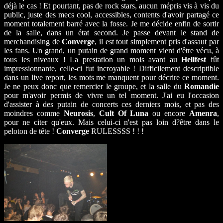
déjà le cas ! Et pourtant, pas de rock stars, aucun mépris vis à vis du
public, juste des mecs cool, accessibles, contents d'avoir partagé ce
moment totalement barré avec la fosse. Je me décide enfin de sortir
de la salle, dans un état second. Je passe devant le stand de
merchandising de
Converge
, il est tout simplement pris d'assaut par
les fans. Un grand, un putain de grand moment vient d'être vécu, à
tous les niveaux ! La prestation un mois avant au
Hellfest
fût
impressionnante, celle-ci fut incroyable ! Difficilement descriptible
dans un live report, les mots me manquent pour décrire ce moment.
Je ne peux donc que remercier le groupe, et la salle du
Romandie
pour m'avoir permis de vivre un tel moment. J'ai eu l'occasion
d'assister à des putain de concerts ces derniers mois, et pas des
moindres comme
Neurosis
,
Cult Of Luna
ou encore
Amenra
,
pour ne citer qu'eux. Mais celui-ci n'est pas loin d?être dans le
peloton de tête !
Converge
RULESSSS ! ! !