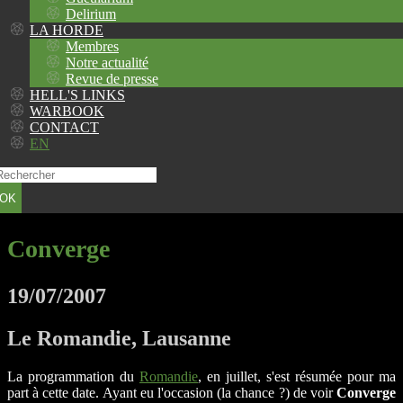
Delirium
LA HORDE
Membres
Notre actualité
Revue de presse
HELL'S LINKS
WARBOOK
CONTACT
EN
OK
Converge
19/07/2007
Le Romandie, Lausanne
La programmation du
Romandie
, en juillet, s'est résumée pour ma
part à cette date. Ayant eu l'occasion (la chance ?) de voir
Converge