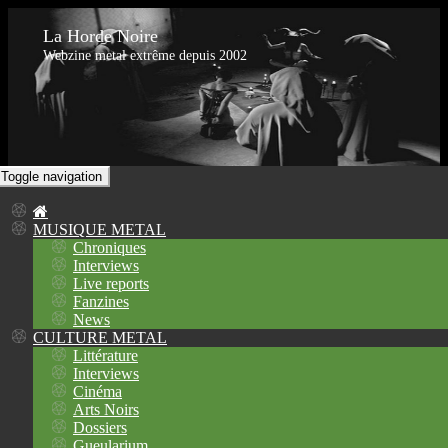
La Horde Noire
Webzine metal extrême depuis 2002
Toggle navigation
MUSIQUE METAL
Chroniques
Interviews
Live reports
Fanzines
News
CULTURE METAL
Littérature
Interviews
Cinéma
Arts Noirs
Dossiers
Gueularium