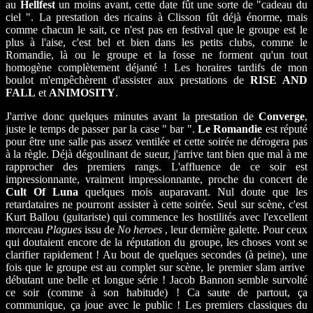
au
Hellfest
un moins avant, cette date fût une sorte de "cadeau du
ciel ". La prestation des ricains à Clisson fût déjà énorme, mais
comme chacun le sait, ce n'est pas en festival que le groupe est le
plus à l'aise, c'est bel et bien dans les petits clubs, comme le
Romandie, là ou le groupe et la fosse ne forment qu'un tout
homogène complètement déjanté ! Les horaires tardifs de mon
boulot m'empêchèrent d'assister aux prestations de
RISE AND
FALL
et
ANIMOSITY
.
J'arrive donc quelques minutes avant la prestation de
Converge
,
juste le temps de passer par la case " bar ".
Le Romandie
est réputé
pour être une salle pas assez ventilée et cette soirée ne dérogera pas
à la règle. Déjà dégoulinant de sueur, j'arrive tant bien que mal à me
rapprocher des premiers rangs. L'affluence de ce soir est
impressionnante, vraiment impressionnante, proche du concert de
Cult Of Luna
quelques mois auparavant. Nul doute que les
retardataires ne pourront assister à cette soirée. Seul sur scène, c'est
Kurt Ballou (guitariste) qui commence les hostilités avec l'excellent
morceau
Plagues
issu de
No heroes
, leur dernière galette. Pour ceux
qui doutaient encore de la réputation du groupe, les choses vont se
clarifier rapidement ! Au bout de quelques secondes (à peine), une
fois que le groupe est au complet sur scène, le premier slam arrive
débutant une belle et longue série ! Jacob Bannon semble survolté
ce soir (comme à son habitude) ! Ca saute de partout, ça
communique, ça joue avec le public ! Les premiers classiques du