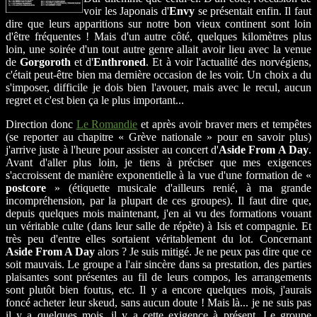
voir les Japonais d'
Envy
se présentait enfin. Il faut
dire que leurs apparitions sur notre bon vieux continent sont loin
d'être fréquentes ! Mais d'un autre côté, quelques kilomètres plus
loin, une soirée d'un tout autre genre allait avoir lieu avec la venue
de
Gorgoroth
et d'
Enthroned
. Et à voir l'actualité des norvégiens,
c'était peut-être bien ma dernière occasion de les voir. Un choix a du
s'imposer, difficile je dois bien l'avouer, mais avec le recul, aucun
regret et c'est bien ça le plus important...
Direction donc
Le Romandie
et après avoir braver mers et tempêtes
(se reporter au chapitre « Grève nationale » pour en savoir plus)
j'arrive juste à l'heure pour assister au concert d'
Aside From A Day
.
Avant d'aller plus loin, je tiens à préciser que mes exigences
s'accroissent de manière exponentielle à la vue d'une formation de «
postcore
» (étiquette musicale d'ailleurs renié, à ma grande
incompréhension, par la plupart de ces groupes). Il faut dire que,
depuis quelques mois maintenant, j'en ai vu des formations vouant
un véritable culte (dans leur salle de répète) à Isis et compagnie. Et
très peu d'entre elles sortaient véritablement du lot. Concernant
Aside From A Day
alors ? Je suis mitigé. Je ne peux pas dire que ce
soit mauvais. Le groupe a l'air sincère dans sa prestation, des parties
plaisantes sont présentes au fil de leurs compos, les arrangements
sont plutôt bien foutus, etc. Il y a encore quelques mois, j'aurais
foncé acheter leur skeud, sans aucun doute ! Mais là... je ne suis pas
il y a quelques mois, il y a cette exigence à présent. Le groupe