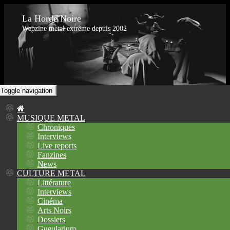
La Horde Noire
Webzine metal extrême depuis 2002
Toggle navigation
MUSIQUE METAL
Chroniques
Interviews
Live reports
Fanzines
News
CULTURE METAL
Littérature
Interviews
Cinéma
Arts Noirs
Dossiers
Gueularium