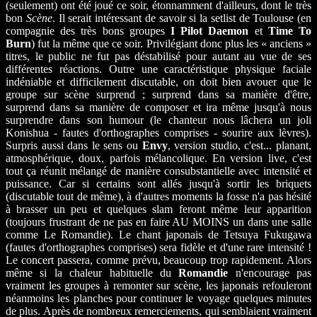
(seulement) ont été joué ce soir, étonnamment d'ailleurs, dont le très
bon
Scène
. Il serait intéressant de savoir si la setlist de Toulouse (en
compagnie des très bons groupes
I Pilot Daemon
et
Time To
Burn
) fut la même que ce soir. Privilégiant donc plus les « anciens »
titres, le public ne fut pas déstabilisé pour autant au vue de ses
différentes réactions. Outre une caractéristique physique faciale
indéniable et difficilement discutable, on doit bien avouer que le
groupe sur scène surprend ; surprend dans sa manière d'être,
surprend dans sa manière de composer et ira même jusqu'à nous
surprendre dans son humour (le chanteur nous lâchera un joli
Konishua - fautes d'orthographes comprises - sourire aux lèvres).
Surpris aussi dans le sens ou
Envy
, version studio, c'est... planant,
atmosphérique, doux, parfois mélancolique. En version live, c'est
tout ça réunit mélangé de manière consubstantielle avec intensité et
puissance. Car si certains sont allés jusqu'à sortir les briquets
(discutable tout de même), à d'autres moments la fosse n'a pas hésité
à brasser un peu et quelques slam feront même leur apparition
(toujours frustrant de ne pas en faire AU MOINS un dans une salle
comme Le Romandie). Le chant japonais de Tetsuya Fukugawa
(fautes d'orthographes comprises) sera fidèle et d'une rare intensité !
Le concert passera, comme prévu, beaucoup trop rapidement. Alors
même si la chaleur habituelle du
Romandie
n'encourage pas
vraiment les groupes à remonter sur scène, les japonais refouleront
néanmoins les planches pour continuer le voyage quelques minutes
de plus. Après de nombreux remerciements, qui semblaient vraiment