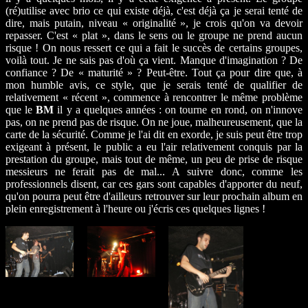
(ré)utilise avec brio ce qui existe déjà, c'est déjà ça je serai tenté de
dire, mais putain, niveau « originalité », je crois qu'on va devoir
repasser. C'est « plat », dans le sens ou le groupe ne prend aucun
risque ! On nous ressert ce qui a fait le succès de certains groupes,
voilà tout. Je ne sais pas d'où ça vient. Manque d'imagination ? De
confiance ? De « maturité » ? Peut-être. Tout ça pour dire que, à
mon humble avis, ce style, que je serais tenté de qualifier de
relativement « récent », commence à rencontrer le même problème
que le
BM
il y a quelques années : on tourne en rond, on n'innove
pas, on ne prend pas de risque. On ne joue, malheureusement, que la
carte de la sécurité. Comme je l'ai dit en exorde, je suis peut être trop
exigeant à présent, le public a eu l'air relativement conquis par la
prestation du groupe, mais tout de même, un peu de prise de risque
messieurs ne ferait pas de mal... A suivre donc, comme les
professionnels disent, car ces gars sont capables d'apporter du neuf,
qu'on pourra peut être d'ailleurs retrouver sur leur prochain album en
plein enregistrement à l'heure ou j'écris ces quelques lignes !