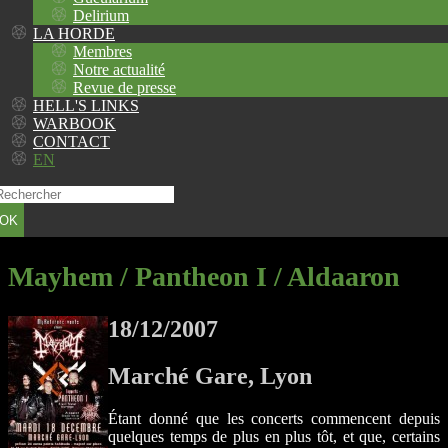
Delirium
LA HORDE
Membres
Notre actualité
Revue de presse
HELL'S LINKS
WARBOOK
CONTACT
EN
OK
Mayhem / Pantheon I / Aldaaron
18/12/2007
Marché Gare, Lyon
Étant donné que les concerts commencent depuis
quelques temps de plus en plus tôt, et que, certains