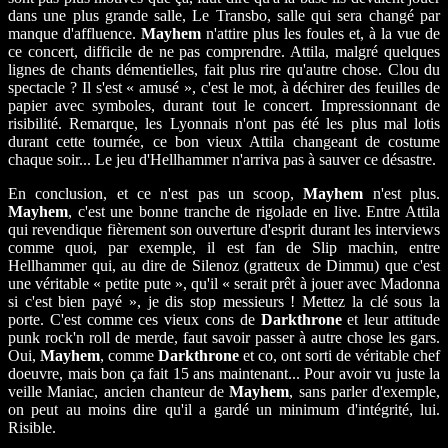
dans une plus grande salle, Le Transbo, salle qui sera changé par
manque d'affluence.
Mayhem
n'attire plus les foules et, à la vue de
ce concert, difficile de ne pas comprendre. Attila, malgré quelques
lignes de chants démentielles, fait plus rire qu'autre chose. Clou du
spectacle ? Il s'est « amusé », c'est le mot, à déchirer des feuilles de
papier avec symboles, durant tout le concert. Impressionnant de
risibilité. Remarque, les Lyonnais n'ont pas été les plus mal lotis
durant cette tournée, ce bon vieux Attila changeant de costume
chaque soir... Le jeu d'Hellhammer n'arriva pas à sauver ce désastre.
En conclusion, et ce n'est pas un scoop,
Mayhem
n'est plus.
Mayhem
, c'est une bonne tranche de rigolade en live. Entre Attila
qui revendique fièrement son ouverture d'esprit durant les interviews
comme quoi, par exemple, il est fan de Slip machin, entre
Hellhammer qui, au dire de Silenoz (gratteux de Dimmu) que c'est
une véritable « petite pute », qu'il « serait prêt à jouer avec Madonna
si c'est bien payé », je dis stop messieurs ! Mettez la clé sous la
porte. C'est comme ces vieux cons de
Darkthrone
et leur attitude
punk rock'n roll de merde, faut savoir passer à autre chose les gars.
Oui,
Mayhem
, comme
Darkthrone
et co, ont sorti de véritable chef
doeuvre, mais bon ça fait 15 ans maintenant... Pour avoir vu juste la
veille Maniac, ancien chanteur de
Mayhem
, sans parler d'exemple,
on peut au moins dire qu'il a gardé un minimum d'intégrité, lui.
Risible.