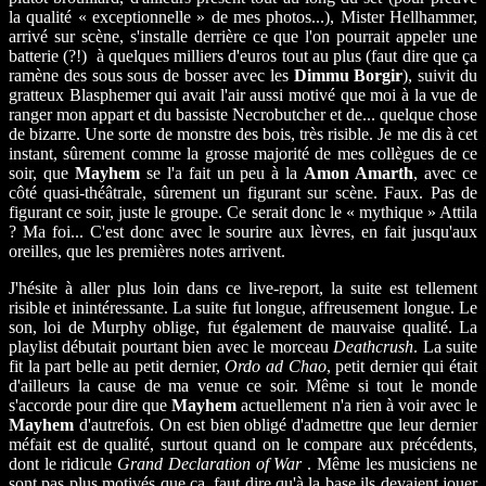
la qualité « exceptionnelle » de mes photos...), Mister Hellhammer,
arrivé sur scène, s'installe derrière ce que l'on pourrait appeler une
batterie (?!) à quelques milliers d'euros tout au plus (faut dire que ça
ramène des sous sous de bosser avec les
Dimmu Borgir
), suivit du
gratteux Blasphemer qui avait l'air aussi motivé que moi à la vue de
ranger mon appart et du bassiste Necrobutcher et de... quelque chose
de bizarre. Une sorte de monstre des bois, très risible. Je me dis à cet
instant, sûrement comme la grosse majorité de mes collègues de ce
soir, que
Mayhem
se l'a fait un peu à la
Amon Amarth
, avec ce
côté quasi-théâtrale, sûrement un figurant sur scène. Faux. Pas de
figurant ce soir, juste le groupe. Ce serait donc le « mythique » Attila
? Ma foi... C'est donc avec le sourire aux lèvres, en fait jusqu'aux
oreilles, que les premières notes arrivent.
J'hésite à aller plus loin dans ce live-report, la suite est tellement
risible et inintéressante. La suite fut longue, affreusement longue. Le
son, loi de Murphy oblige, fut également de mauvaise qualité. La
playlist débutait pourtant bien avec le morceau
Deathcrush
. La suite
fit la part belle au petit dernier,
Ordo ad Chao
, petit dernier qui était
d'ailleurs la cause de ma venue ce soir. Même si tout le monde
s'accorde pour dire que
Mayhem
actuellement n'a rien à voir avec le
Mayhem
d'autrefois. On est bien obligé d'admettre que leur dernier
méfait est de qualité, surtout quand on le compare aux précédents,
dont le ridicule
Grand Declaration of War
. Même les musiciens ne
sont pas plus motivés que ça, faut dire qu'à la base ils devaient jouer