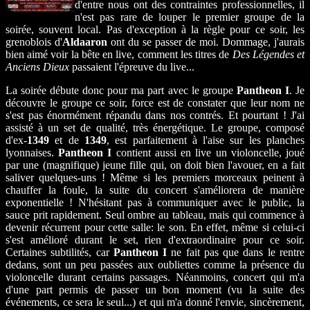
d'entre nous ont des contraintes professionnelles, il
n'est pas rare de louper le premier groupe de la
soirée, souvent local. Pas d'exception à la règle pour ce soir, les
grenoblois d'
Aldaaron
ont du se passer de moi. Dommage, j'aurais
bien aimé voir la bête en live, comment les titres de
Des Légendes et
Anciens Dieux
passaient l'épreuve du live...
La soirée débute donc pour ma part avec le groupe
Pantheon I
. Je
découvre le groupe ce soir, force est de constater que leur nom ne
s'est pas énormément répandu dans nos contrés. Et pourtant ! J'ai
assisté à un set de qualité, très énergétique. Le groupe, composé
d'ex-
1349
et de
1349
, est parfaitement à l'aise sur les planches
lyonnaises.
Pantheon I
contient aussi en live un violoncelle, joué
par une (magnifique) jeune fille qui, on doit bien l'avouer, en a fait
saliver quelques-uns ! Même si les premiers morceaux peinent à
chauffer la foule, la suite du concert s'améliorera de manière
exponentielle ! N'hésitant pas à communiquer avec le public, la
sauce prit rapidement. Seul ombre au tableau, mais qui commence à
devenir récurrent pour cette salle: le son. En effet, même si celui-ci
s'est amélioré durant le set, rien d'extraordinaire pour ce soir.
Certaines subtilités, car
Pantheon I
ne fait pas que dans le rentre
dedans, sont un peu passées aux oubliettes comme la présence du
violoncelle durant certains passages. Néanmoins, concert qui m'a
d'une part permis de passer un bon moment (vu la suite des
événements, ce sera le seul...) et qui m'a donné l'envie, sincèrement,