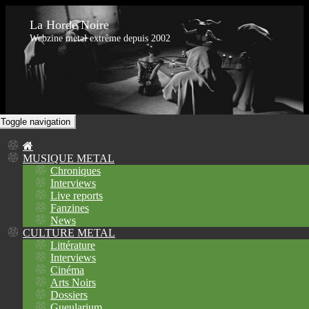
La Horde Noire
Webzine metal extrême depuis 2002
Toggle navigation
MUSIQUE METAL
Chroniques
Interviews
Live reports
Fanzines
News
CULTURE METAL
Littérature
Interviews
Cinéma
Arts Noirs
Dossiers
Gueularium