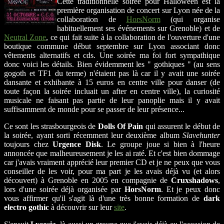
Cette traditionnelle soirée pour Halloween est la
première organisation de concert sur Lyon née de la
collaboration de
HorsNorm
(qui organise
habituellement ses événements sur Grenoble) et de
Neutral Zone
, ce qui fait suite à la collaboration de l'ouverture d'une
boutique commune début septembre sur Lyon associant donc
vêtements alternatifs et cds. Une soirée ma foi fort sympathique
donc voici les détails. Bien évidemment les " gothiques " (au sens
gogoth et TF1 du terme) n'étaient pas là car il y avait une soirée
dansante et exhibante à 15 euros en centre ville pour danser (de
toute façon la soirée incluait un after en centre ville), la curiosité
musicale ne faisant pas partie de leur panoplie mais il y avait
suffisamment de monde pour se passer de leur présence...
Ce sont les strasbourgeois de
Dolls Of Pain
qui assurent le début de
la soirée, ayant sorti récemment leur deuxième album
Slavehunter
toujours chez
Urgence Disk
. Le groupe joue si bien à l'heure
annoncée que malheureusement je les ai raté. Et c'est bien dommage
car j'avais vraiment apprécié leur premier CD et je ne peux que vous
conseiller de les voir, pour ma part je les avais déjà vu (et alors
découvert) à Grenoble en 2005 en compagnie de
Cruxshadows
,
lors d'une soirée déjà organisée par
HorsNorm
. Et je peux donc
vous affirmer qu'il s'agit là d'une très bonne formation de
dark
electro gothic
à découvrir sur leur
site
.