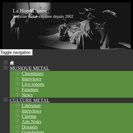
La Horde Noire
Webzine metal extrême depuis 2002
Toggle navigation
MUSIQUE METAL
Chroniques
Interviews
Live reports
Fanzines
News
CULTURE METAL
Littérature
Interviews
Cinéma
Arts Noirs
Dossiers
Gueularium