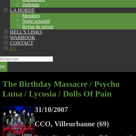
Delirium
LA HORDE
Membres
Notre actualité
Revue de presse
HELL'S LINKS
WARBOOK
CONTACT
EN
OK
The Birthday Massacre / Psycho
Luna / Lycosia / Dolls Of Pain
31/10/2007
CCO, Villeurbanne (69)