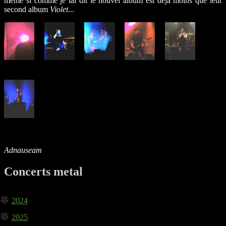
même si comme je lai dit le nouvel album est déjà moins que leur
second album
Violet
...
Adnauseam
Concerts metal
2024
2025