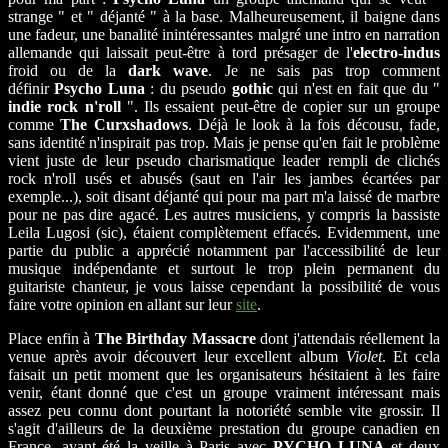
strange " et " déjanté " à la base. Malheureusement, il baigne dans
une fadeur, une banalité inintéressantes malgré une intro en narration
allemande qui laissait peut-être à tord présager de l'
electro-indus
froid ou de la
dark wave
. Je ne sais pas trop comment
définir
Psycho Luna
: du pseudo
gothic
qui n'est en fait que du "
indie rock n'roll
". Ils essaient peut-être de copier sur un groupe
comme
The Curxshadows
. Déjà le look à la fois décousu, fade,
sans identité n'inspirait pas trop. Mais je pense qu'en fait le problème
vient juste de leur pseudo charismatique leader rempli de clichés
rock n'roll usés et abusés (saut en l'air les jambes écartées par
exemple...), soit disant déjanté qui pour ma part m'a laissé de marbre
pour ne pas dire agacé. Les autres musiciens, y compris la bassiste
Leila Lugosi (sic), étaient complètement effacés. Evidemment, une
partie du public a apprécié notamment par l'accessibilité de leur
musique indépendante et surtout le trop plein permanent du
guitariste chanteur, je vous laisse cependant la possibilité de vous
faire votre opinion en allant sur leur
site
.
Place enfin à
The Birthday Massacre
dont j'attendais réellement la
venue après avoir découvert leur excellent album
Violet
. Et cela
faisait un petit moment que les organisateurs hésitaient à les faire
venir, étant donné que c'est un groupe vraiment intéressant mais
assez peu connu dont pourtant la notoriété semble vite grossir. Il
s'agit d'ailleurs de la deuxième prestation du groupe canadien en
France, ayant été la veille à Paris avec
PYCHO LUNA
et deux