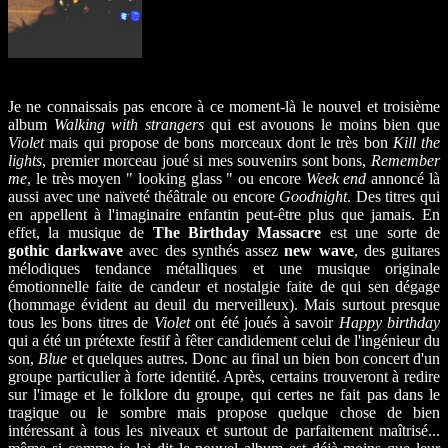
Je ne connaissais pas encore à ce moment-là le nouvel et troisième
album
Walking with strangers
qui est avouons le moins bien que
Violet
mais qui propose de bons morceaux dont le très bon
Kill the
lights
, premier morceau joué si mes souvenirs sont bons,
Remember
me
, le très moyen " looking glass " ou encore
Week end
annoncé là
aussi avec une naïveté théâtrale ou encore
Goodnight
. Des titres qui
en appellent à l'imaginaire enfantin peut-être plus que jamais. En
effet, la musique de
The Birthday Massacre
est une sorte de
gothic darkwave
avec des synthés assez
new wave
, des guitares
mélodiques tendance métalliques et une musique originale
émotionnelle faite de candeur et nostalgie faite de qui sen dégage
(hommage évident au deuil du merveilleux). Mais surtout presque
tous les bons titres de
Violet
ont été joués à savoir
Happy birthday
qui a été un prétexte festif à fêter candidement celui de l'ingénieur du
son,
Blue
et quelques autres. Donc au final un bien bon concert d'un
groupe particulier à forte identité. Après, certains trouveront à redire
sur l'image et le folklore du groupe, qui certes ne fait pas dans le
tragique ou le sombre mais propose quelque chose de bien
intéressant à tous les niveaux et surtout de parfaitement maîtrisé...