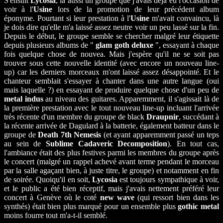
S'ensuit
Lycosia
, là aussi un groupe que j'avais déjà eu l'occasion de
voir à l'
Usine
lors de la promotion de leur précédent album
éponyme. Pourtant si leur prestation à l'
Usine
m'avait convaincu, là
je dois dire qu'elle m'a laissé assez neutre voir un peu lassé sur la fin.
Depuis le début, le groupe semble se chercher malgré leur étiquette
depuis plusieurs albums de "
glam goth deluxe
", essayant à chaque
fois quelque chose de nouvea. Mais j'espère qu'il ne se soit pas
trouver sous cette nouvelle identité (avec encore un nouveau line-
up) car les derniers morceaux m'ont laissé assez désappointé. Et le
chanteur semblait s'essayer à chanter dans une autre langue (oui
mais laquelle ?) en essayant de produire quelque chose d'un peu de
metal indus
au niveau des guitares. Apparemment, il s'agissait là de
la première prestation avec le tout nouveau line-up incluant l'arrivée
très récente d'un membre du groupe de black
Draupnir
, succédant à
la récente arrivée de Dagulard à la batterie, également batteur dans le
groupe de
Death 7th Nemesis
(et ayant apparemment passé un teps
au sein de
Sublime Cadaveric Decomposition
). En tout cas,
l'ambiance était des plus festives parmi les membres du groupe après
le concert (malgré un rappel achevé avant terme pendant le morceau
par la salle agaçant bien, à juste titre, le groupe) et notamment en fin
de soirée. Quoiqu'il en soit,
Lycosia
est toujours sympathique à voir,
et le public a été bien réceptif, mais j'avais nettement préféré leur
concert à Genève où le coté
new wave
(qui ressort bien dans les
synthés) était bien plus marqué pour un ensemble plus
gothic metal
moins fourre tout m'a-t-il semblé.