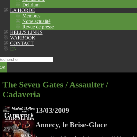
Delirium
LA HORDE
Membres
Notre actualité
Revue de presse
HELL'S LINKS
WARBOOK
CONTACT
EN
OK
The Seven Gates / Assaulter /
Cadaveria
13/03/2009
Annecy, le Brise-Glace