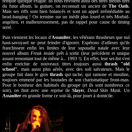
remplie quoique exiguë. Ils nous envoient aussi des titres inédits tirés
du futur album. la guitare, on reconnait un ancien de
The Oath
.
Mais ses riffs sont bien balancés et sont un appel irrémédiable au
head-banging ! On termine sur un inédit plus lourd et très Morbid-
angelien, et malheureusement, pas de rappel pour cause de timing
serré.
Puis viennent les locaux d'
Assaulter
, les vétérans thrasheurs que nul
haut-savoyard ne peut feindre d'ignorer. Espérons d'ailleurs qu'ils
franchissent enfin les limites de leur
sapaudia
natale avec leur
nouvel album
Freak inside
prêt à sortir (leur précédent et unique
assaut remontant tout de même à... 1993 !). En effet, leur set-list s'est
enfin enrichie de nouveaux titres toujours aussi
thrash "old
school"
, mais aussi plus aérés, avec des soli salvateurs. Mais le
groupe fait dans le gros
thrash
qui tache, qui ramone et mouline,
toujours emmené par les boutades de son charismatique front-man.
Pour le bonheur des habitués du groupe (et ils sont nombreux ce
soir), on finit avec une reprise de
Slaye
r,
Dead Skin Mask
. Un
Assaulter
en grande forme ce soir-là, pour jouer à domicile.