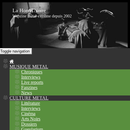
La Horde Noire
Webzine metal extrême depuis 2002
Toggle navigation
MUSIQUE METAL
Chroniques
Interviews
Live reports
Fanzines
News
CULTURE METAL
Littérature
Interviews
Cinéma
Arts Noirs
Dossiers
Gueularium