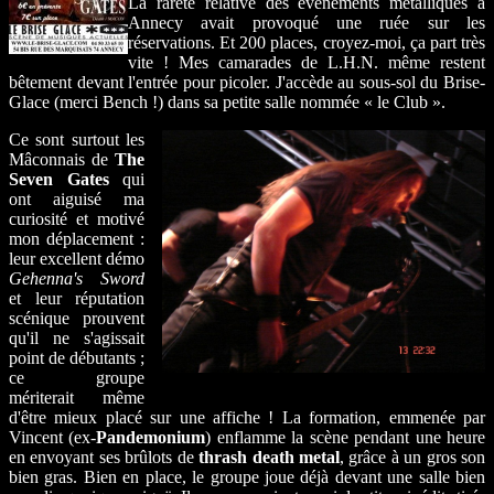
La rareté relative des événements métalliques à
Annecy avait provoqué une ruée sur les
réservations. Et 200 places, croyez-moi, ça part très
vite ! Mes camarades de L.H.N. même restent
bêtement devant l'entrée pour picoler. J'accède au sous-sol du Brise-
Glace (merci Bench !) dans sa petite salle nommée « le Club ».
Ce sont surtout les
Mâconnais de
The
Seven Gates
qui
ont aiguisé ma
curiosité et motivé
mon déplacement :
leur excellent démo
Gehenna's Sword
et leur réputation
scénique prouvent
qu'il ne s'agissait
point de débutants ;
ce groupe
mériterait même
d'être mieux placé sur une affiche ! La formation, emmenée par
Vincent (ex-
Pandemonium
) enflamme la scène pendant une heure
en envoyant ses brûlots de
thrash death metal
, grâce à un gros son
bien gras. Bien en place, le groupe joue déjà devant une salle bien