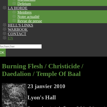
Delirium
LA HORDE
Membres
Notre actualité
Revue de presse
HELL'S LINKS
WARBOOK
CONTACT
EN
OK
Burning Flesh / Christicide /
Daedalion / Temple Of Baal
23 janvier 2010
Lyon's Hall