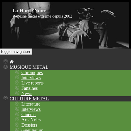
La Horde Noire
Webzine metal extrême depuis 2002
Toggle navigation
MUSIQUE METAL
Chroniques
Interviews
Live reports
Fanzines
News
CULTURE METAL
Littérature
Interviews
Cinéma
Arts Noirs
Dossiers
Gueularium