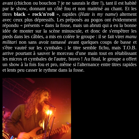
avant (chichon ou bouchon ? je ne saurais le dire !), tant il est habité
par le show, donnant un côté fou et non maitrisé au chant. Et les
titres
black
«
rock'n'roll
», rapides (
Hate is my name
) alternent
avec ceux plus dépressifs. Les préposés au pogos ont évidemment
répondu « présents » dans la fosse, mais un abruti qui a eu la bonne
idée de monter sur la scène minuscule, et donc de s'empêtrer les
pieds dans les câbles, a mis en colère le groupe : il se fait virer
manu
militari
non sans avoir ramassé avant quelques coups de basse et
s'être vautré sur les cymbales ; le titre semble fichu, mais T.O.B.
arrive pourtant à sauver le morceau d'une main tout en rétablissant
les micros et cymbales de l'autre, bravo ! Au final, le groupe a offert
un show à la fois fou et pro, même si l'alternance entre titres rapides
et lents peu casser le rythme dans la fosse.