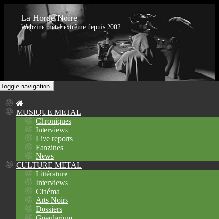
La Horde Noire
Webzine metal extrême depuis 2002
Toggle navigation
MUSIQUE METAL
Chroniques
Interviews
Live reports
Fanzines
News
CULTURE METAL
Littérature
Interviews
Cinéma
Arts Noirs
Dossiers
Gueularium