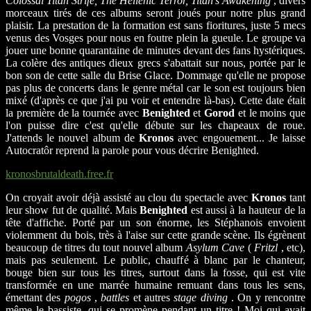
Colossal Titan Strife, The Hellenic Terror, Titan's Awakening
, divers
morceaux tirés de ces albums seront joués pour notre plus grand
plaisir. La prestation de la formation est sans fioritures, juste 5 mecs
venus des Vosges pour nous en foutre plein la gueule. Le groupe va
jouer une bonne quarantaine de minutes devant des fans hystériques.
La colère des antiques dieux grecs s'abattait sur nous, portée par le
bon son de cette salle du Brise Glace. Dommage qu'elle ne propose
pas plus de concerts dans le genre métal car le son est toujours bien
mixé (d'après ce que j'ai pu voir et entendre là-bas). Cette date était
la première de la tournée avec
Benighted
et
Gorod
et le moins que
l'on puisse dire c'est qu'elle débute sur les chapeaux de roue.
J'attends le nouvel album de
Kronos
avec engouement... Je laisse
Autocratôr reprend la parole pour vous décrire Benighted.
kronosbrutaldeath.free.fr
On croyait avoir déjà assisté au clou du spectacle avec
Kronos
tant
leur show fut de qualité. Mais
Benighted
est aussi à la hauteur de la
tête d'affiche. Porté par un son énorme, les Stéphanois envoient
violemment du bois, très à l'aise sur cette grande scène. Ils égrènent
beaucoup de titres du tout nouvel album
Asylum Cave
(
Fritzl
, etc),
mais pas seulement. Le public, chauffé à blanc par le chanteur,
bouge bien sur tous les titres, surtout dans la fosse, qui est vite
transformée en une marrée humaine remuant dans tous les sens,
émettant des
pogos
,
battles
et autres
stage diving
. On y rencontre
même le bassiste, qui se promène pendant un titre ! Moi qui avait