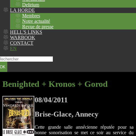
Delirium
LA HORDE
Membres
Notre actualité
Revue de presse
HELL'S LINKS
WARBOOK
CONTACT
EN
OK
Benighted + Kronos + Gorod
08/04/2011
Brise-Glace, Annecy
Cette grande salle annécienne réputée pour sa
bonne sonorisation se met ce soir au service du