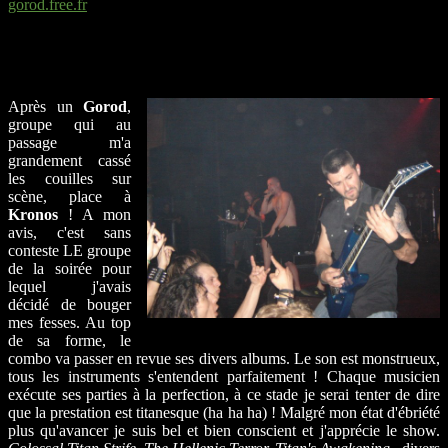
gorod.free.fr
Après un
Gorod
,
groupe qui au
passage m'a
grandement cassé
les couilles sur
scène, place à
Kronos
! A mon
avis, c'est sans
conteste LE groupe
de la soirée pour
lequel j'avais
décidé de bouger
mes fesses. Au top
de sa forme, le
combo va passer en revue ses divers albums. Le son est monstrueux,
tous les instruments s'entendent parfaitement ! Chaque musicien
exécute ses parties à la perfection, à ce stade je serai tenter de dire
que la prestation est titanesque (ha ha ha) ! Malgré mon état d'ébriété
plus qu'avancer je suis bel et bien conscient et j'apprécie le show.