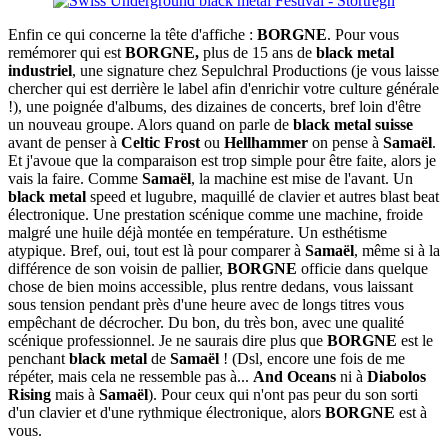
Enfin ce qui concerne la tête d'affiche :
BORGNE
. Pour vous
remémorer qui est
BORGNE,
plus de 15 ans de
black metal
industriel
, une signature chez Sepulchral Productions (je vous laisse
chercher qui est derrière le label afin d'enrichir votre culture générale
!), une poignée d'albums, des dizaines de concerts, bref loin d'être
un nouveau groupe. Alors quand on parle de
black metal suisse
avant de penser à
Celtic Frost
ou
Hellhammer
on pense à
Samaël
.
Et j'avoue que la comparaison est trop simple pour être faite, alors je
vais la faire. Comme
Samaël
, la machine est mise de l'avant. Un
black metal
speed et lugubre, maquillé de clavier et autres blast beat
électronique. Une prestation scénique comme une machine, froide
malgré une huile déjà montée en température. Un esthétisme
atypique. Bref, oui, tout est là pour comparer à
Samaël
, même si à la
différence de son voisin de pallier,
BORGNE
officie dans quelque
chose de bien moins accessible, plus rentre dedans, vous laissant
sous tension pendant près d'une heure avec de longs titres vous
empêchant de décrocher. Du bon, du très bon, avec une qualité
scénique professionnel. Je ne saurais dire plus que
BORGNE
est le
penchant
black metal
de
Samaël
! (Dsl, encore une fois de me
répéter, mais cela ne ressemble pas à...
And Oceans
ni à
Diabolos
Rising
mais à
Samaël
). Pour ceux qui n'ont pas peur du son sorti
d'un clavier et d'une rythmique électronique, alors
BORGNE
est à
vous.