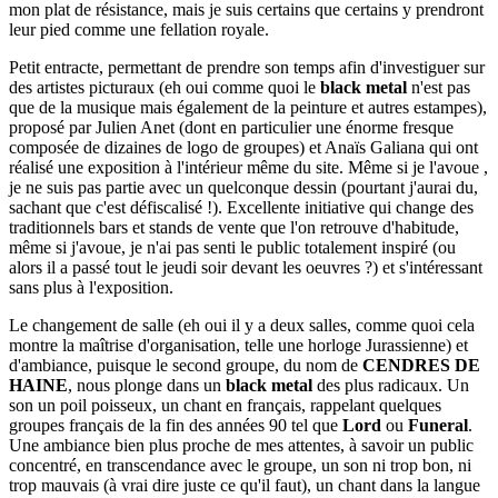
mon plat de résistance, mais je suis certains que certains y prendront
leur pied comme une fellation royale.
Petit entracte, permettant de prendre son temps afin d'investiguer sur
des artistes picturaux (eh oui comme quoi le
black metal
n'est pas
que de la musique mais également de la peinture et autres estampes),
proposé par Julien Anet (dont en particulier une énorme fresque
composée de dizaines de logo de groupes) et Anaïs Galiana qui ont
réalisé une exposition à l'intérieur même du site. Même si je l'avoue ,
je ne suis pas partie avec un quelconque dessin (pourtant j'aurai du,
sachant que c'est défiscalisé !). Excellente initiative qui change des
traditionnels bars et stands de vente que l'on retrouve d'habitude,
même si j'avoue, je n'ai pas senti le public totalement inspiré (ou
alors il a passé tout le jeudi soir devant les oeuvres ?) et s'intéressant
sans plus à l'exposition.
Le changement de salle (eh oui il y a deux salles, comme quoi cela
montre la maîtrise d'organisation, telle une horloge Jurassienne) et
d'ambiance, puisque le second groupe, du nom de
CENDRES DE
HAINE
, nous plonge dans un
black metal
des plus radicaux. Un
son un poil poisseux, un chant en français, rappelant quelques
groupes français de la fin des années 90 tel que
Lord
ou
Funeral
.
Une ambiance bien plus proche de mes attentes, à savoir un public
concentré, en transcendance avec le groupe, un son ni trop bon, ni
trop mauvais (à vrai dire juste ce qu'il faut), un chant dans la langue