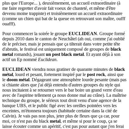
plus que l'Europe... ), deuxièmement, un accueil extraordinaire (à
me faire regretter d'avoir fait voeux de chasteté, et même d'être
devenu moine trappiste) et troisièmement un accueil extraordinaire
(comme un chien qui bat de la queue en retrouvant son maître, oufff
ouafff).
Pour commencer la soirée le groupe
EUCLIDEAN
. Groupe formé
depuis 2010 dans le canton de Neuchâtel (ah oui, comme j'ai oublié
de le préciser, mais je pensais que ça tilterait dans votre petite tête
d'abrutis, le festival est uniquement composé de groupes de
black
metal
romands), jouant
un post black metal
. Et ayant déjà à son
actif un Ep nommé
Euclidean
.
EUCLIDEAN
viendra nous gratiner de quarante minutes de
black
métal
, lourd et pesant, fortement inspiré par le
post rock
, ainsi que
le
doom métal
. Dégageant une atmosphère lourde pesante (mais pas
si chiante alors que j'ai déjà entendu d'autres groupes du style qui
nous incitaient à se retourner vers le bar boire un grand verre d'eau
avec de l'aspirine tellement ça nous donne mal au crâne). La maîtrise
technique du groupe, le sérieux tout droit venu d'une agence de la
banque UBS, et le public figé avec les oreilles pointées vers les
enceintes, m'étonnera toujours (habitude certaine dans la cité de
Calvin). Je vais pas non plus, jeter plus de fleurs que ça car, pour
moi, ce n'est pas du black
metal
, et même si pour le coup, ça se
laisse écouter comme un apéritif, c'est pas pour autant que j'en ferai