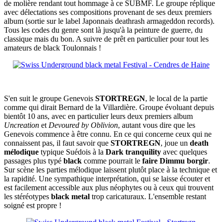
de molière rendant tout hommage à ce SUBMF. Le groupe réplique
avec délectations ses compositions provenant de ses deux premiers
album (sortie sur le label Japonnais deathrash armageddon records).
Tous les codes du genre sont là jusqu'à la peinture de guerre, du
classique mais du bon. A suivre de prêt en particulier pour tout les
amateurs de black Toulonnais !
S'en suit le groupe Genevois
STORTREGN
, le local de la partie
comme qui dirait Bernard de la Villardière. Groupe évoluant depuis
bientôt 10 ans, avec en particulier leurs deux premiers album
Uncreation
et
Devoured by Oblivion
, autant vous dire que les
Genevois commence à être connu. En ce qui concerne ceux qui ne
connaissent pas, il faut savoir que
STORTREGN
, joue un
death
mélodique
typique Suédois à la
Dark tranquility
avec quelques
passages plus typé
black
comme pourrait le
faire Dimmu borgir
.
Sur scène les parties mélodique laissent plutôt place à la technique et
la rapidité. Une sympathique interprétation, qui se laisse écouter et
est facilement accessible aux plus néophytes ou à ceux qui trouvent
les stéréotypes
black metal
trop caricaturaux. L'ensemble restant
soigné est propre !